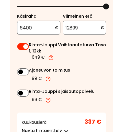
Käsiraha
Viimeinen erä
€
€
Rinta-Jouppi Vaihtoautoturva Taso
1, 12kk
649 €
Ajoneuvon toimitus
99 €
Rinta-Jouppi sijaisautopalvelu
99 €
337 €
Kuukausierä
Näytä
hintaerittely