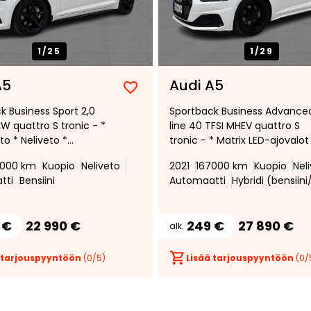
1/
25
1/
29
A5
Audi A5
Lisää
Poista
k Business Sport 2,0
Sportback Business Advance
suosikiksi
suosikeista
kW quattro S tronic - *
line 40 TFSI MHEV quattro S
o * Neliveto *
tronic - * Matrix LED-ajovalot
inen
peruutuskamera *
7000 km
Kuopio
Neliveto
2021
167000 km
Kuopio
Nel
peudensäädin *
vakionopeudensäädin *
tti
Bensiini
Automaatti
Hybridi (bensiin
nen mittaristo *
vetokoukku *
 €
22 990 €
249 €
27 890 €
alk.
 tarjouspyyntöön
(
0
/5)
Lisää tarjouspyyntöön
(
0
/