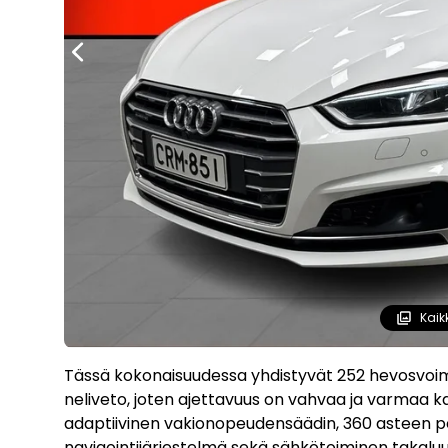
Kaik
Tässä kokonaisuudessa yhdistyvät 252 hevosvoima
neliveto, joten ajettavuus on vahvaa ja varmaa ka
adaptiivinen vakionopeudensäädin, 360 asteen pe
navigointijärjestelmä sekä sähkötoiminen takaluuk