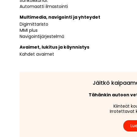
Sähköikkunat
Automaatti ilmastointi
Multimedia, navigointi ja yhteydet
Digimittaristo
MMI plus
Navigointijärjestelmä
Avaimet, lukitus ja käynnistys
Kahdet avaimet
Jäitkö kaipaam
Tähänkin autoon v
Kiinteät ko
Irrotettavat 
Lue