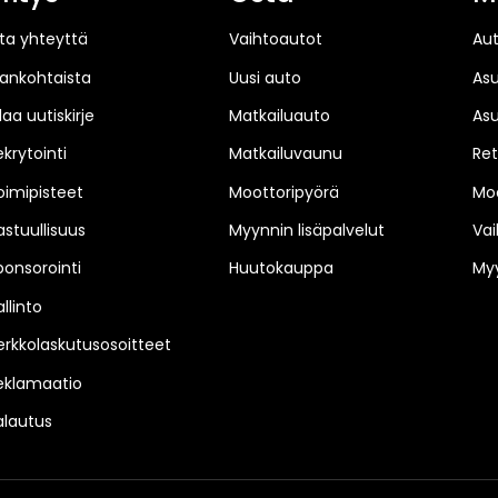
ta yhteyttä
Vaihtoautot
Au
jankohtaista
Uusi auto
As
laa uutiskirje
Matkailuauto
As
ekrytointi
Matkailuvaunu
Ret
oimipisteet
Moottoripyörä
Moo
astuullisuus
Myynnin lisäpalvelut
Vai
ponsorointi
Huutokauppa
Myy
llinto
erkkolaskutusosoitteet
eklamaatio
alautus