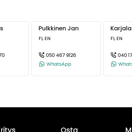
is
Pulkkinen Jan
Karjal
FI, EN
FI, EN
70
050 467 9126
040 1
0, +358 50 077 4400)
(+358503293470, 0503293470, +358 50 329 3470)
(+358504679126, 050467
WhatsApp
What
ritys
Osta
M