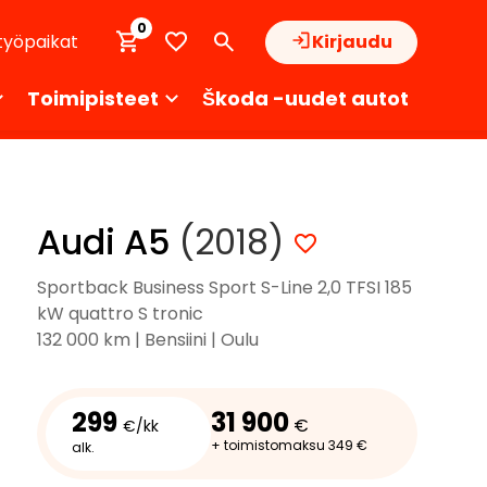
0
työpaikat
Kirjaudu
Toimipisteet
Škoda -uudet autot
Audi A5
(2018)
Sportback Business Sport S-Line 2,0 TFSI 185
kW quattro S tronic
132 000 km | Bensiini | Oulu
299
31 900
€
€/kk
+ toimistomaksu 349 €
alk.