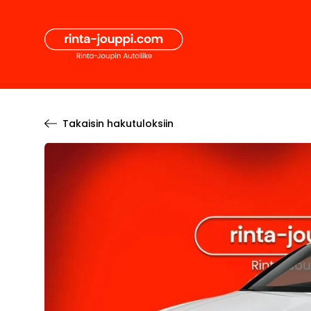
Hyppää
Secon
sisältöön
Pääval
Takaisin hakutuloksiin