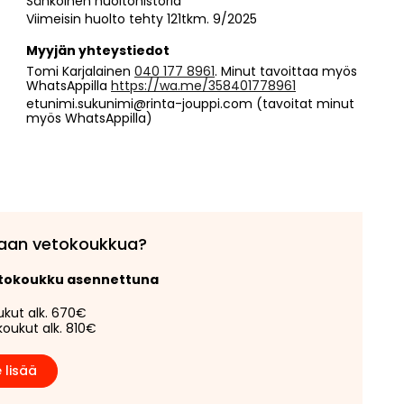
Sähköinen huoltohistoria
Viimeisin huolto tehty 121tkm. 9/2025
Myyjän yhteystiedot
Tomi Karjalainen
040 177 8961
. Minut tavoittaa myös
WhatsAppilla
https://wa.me/358401778961
etunimi.sukunimi@rinta-jouppi.com
(tavoitat minut
myös WhatsAppilla)
aan vetokoukkua?
etokoukku asennettuna
ukut alk. 670€
koukut alk. 810€
 lisää