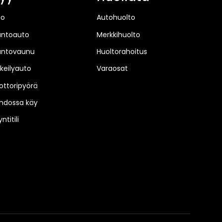
to
Autohuolto
untoauto
Merkkihuolto
untovaunu
Huoltorahoitus
keilyauto
Varaosat
ttoripyörä
hdossa käy
ntitili