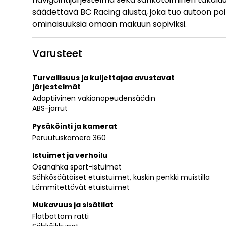
säädettävä BC Racing alusta, joka tuo autoon po
ominaisuuksia omaan makuun sopiviksi.
Varusteet
Turvallisuus ja kuljettajaa avustavat
järjestelmät
Adaptiivinen vakionopeudensäädin
ABS-jarrut
Pysäköinti ja kamerat
Peruutuskamera 360
Istuimet ja verhoilu
Osanahka sport-istuimet
Sähkösäätöiset etuistuimet, kuskin penkki muistilla
Lämmitettävät etuistuimet
Mukavuus ja sisätilat
Flatbottom ratti