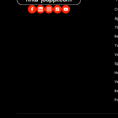
O
A
Ti
R
T
V
S
Ha
V
R
P