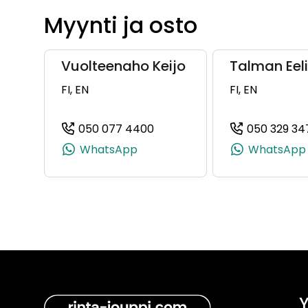
Myynti ja osto
Vuolteenaho Keijo
Talman Eel
FI, EN
FI, EN
050 077 4400
050 329 34
(+358500774400, 050077440
WhatsApp
WhatsApp
Y