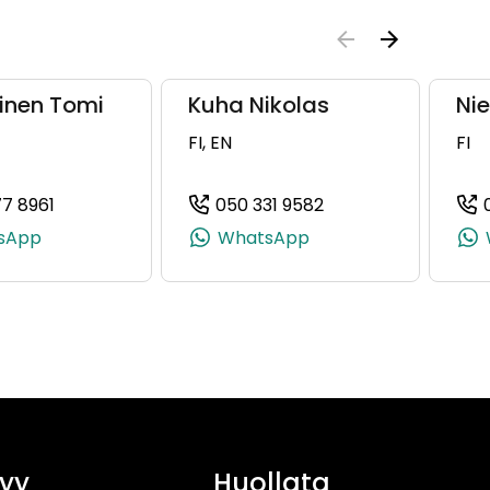
ainen Tomi
Kuha Nikolas
Ni
FI, EN
FI
77 8961
050 331 9582
9126, +358 50 467 9126)
(+358401778961, 0401778961, +358 40 177 8961)
(+358503319582, 05
sApp
WhatsApp
yy
Huollata