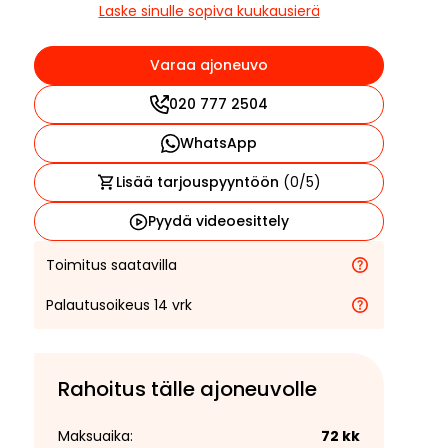
Laske sinulle sopiva kuukausierä
Varaa ajoneuvo
020 777 2504
WhatsApp
Lisää tarjouspyyntöön
(
0
/5)
Pyydä videoesittely
Toimitus saatavilla
Palautusoikeus 14 vrk
Rahoitus tälle ajoneuvolle
Maksuaika:
72
kk