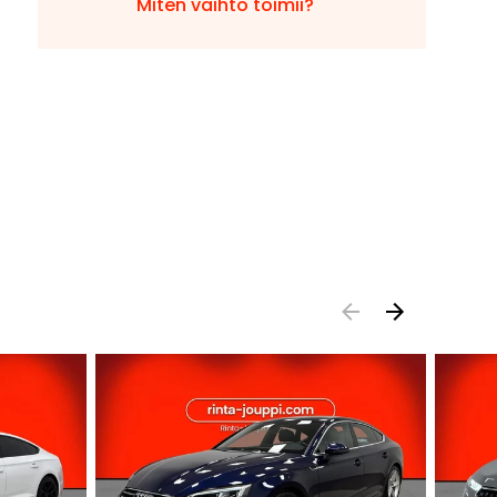
Miten vaihto toimii?