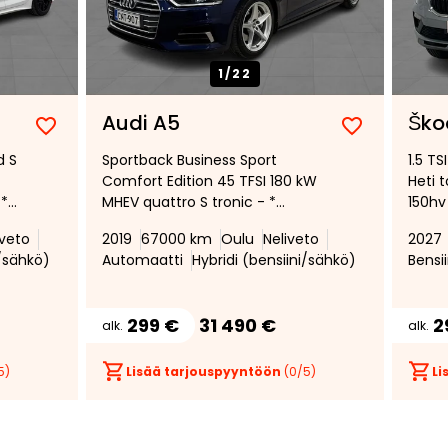
1/
22
Audi A5
Ško
Lisää
Poista
Lisää
Poista
d S
Sportback Business Sport
1.5 T
suosikiksi
suosikeista
suosikiksi
suosikeist
Comfort Edition 45 TFSI 180 kW
Heti 
 *
MHEV quattro S tronic - *
150hv
Webasto * Quattro *
vakio
iveto
2019
67000 km
Oulu
Neliveto
2027
Alletaittuva Vetokoukku *
Tumme
i/sähkö)
Automaatti
Hybridi (bensiini/sähkö)
Bensii
Vakionopeudensäädin * Matrix
Monta
LED * Alcantara/nahka *
kevyt
must
299 €
31 490 €
2
alk.
alk.
5)
Lisää tarjouspyyntöön
(
0
/5)
Li