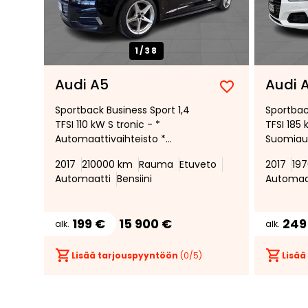
1/
38
Audi A5
Audi 
Lisää
Poista
Sportback Business Sport 1,4
Sportbac
suosikiksi
suosikeista
TFSI 110 kW S tronic - *
TFSI 185 
Automaattivaihteisto *
Suomiaut
Polttoainekäyttöinen
Adaptiiv
2017
210000 km
Rauma
Etuveto
2017
19
lisälämmitin * LED-ajovalot *
vakiono
Automaatti
Bensiini
Automaa
Pysäköintijärjestelmä *
Digitaali
Vetokoukku *
199 €
15 900 €
249
alk.
alk.
Lisää tarjouspyyntöön
(
0
/5)
Lisää