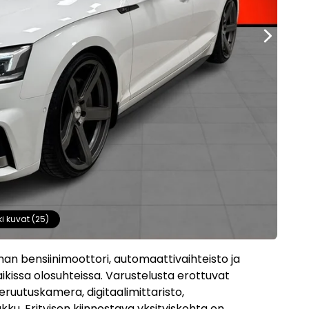
ki kuvat (25)
n bensiinimoottori, automaattivaihteisto ja
ikissa olosuhteissa. Varustelusta erottuvat
ruutuskamera, digitaalimittaristo,
ku. Erityisen kiinnostava yksityiskohta on