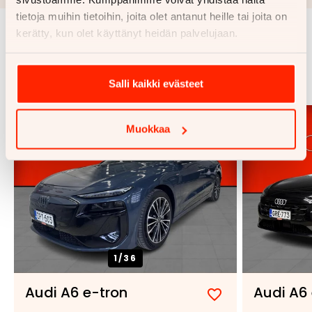
tietoja muihin tietoihin, joita olet antanut heille tai joita on
kerätty, kun olet käyttänyt heidän palvelujaan.
Samankaltaisia ajoneuvoja
Katso kaikki
Salli kaikki evästeet
Muokkaa
1/
36
Audi A6 e-tron
Audi A6 
Lisää
Poista