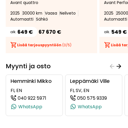
Avant quattro
Avant Perf
suosikiksi
suosikeista
2025
30000 km
Vaasa
Neliveto
2025
2500
Automaatti
Sähkö
Automaatti
649 €
67 670 €
549 €
alk.
alk.
Lisää tarjouspyyntöön
(
0
/5)
Lisää t
Myynti ja osto
Hemminki Mikko
Leppämäki Ville
FI, EN
FI, SV, EN
040 922 5971
050 575 9339
(+358409225971, 0409225971, +358 4
(+358505
WhatsApp
WhatsApp