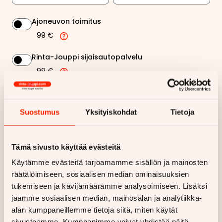
Ajoneuvon toimitus
99 €
Rinta-Jouppi sijaisautopalvelu
99 €
640,12 €
Kuukausierä
Suostumus
Yksityiskohdat
Tietoja
Näytä
hintaerittely
Tämä sivusto käyttää evästeitä
Haluan myös tarjouksen vakuutuksesta
Käytämme evästeitä tarjoamamme sisällön ja mainosten
räätälöimiseen, sosiaalisen median ominaisuuksien
Hae rahoitustarjous
tukemiseen ja kävijämäärämme analysoimiseen. Lisäksi
jaamme sosiaalisen median, mainosalan ja analytiikka-
Rahoituslaskelma on suuntaa antava ja edellyttää hyväksytyn
alan kumppaneillemme tietoja siitä, miten käytät
luottopäätöksen ja kaskovakuutuksen.
sivustoamme. Kumppanimme voivat yhdistää näitä