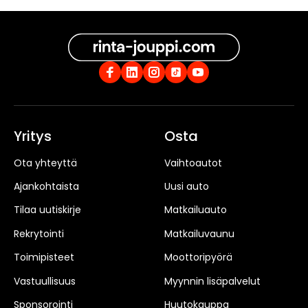
Yritys
Osta
Ota yhteyttä
Vaihtoautot
Ajankohtaista
Uusi auto
Tilaa uutiskirje
Matkailuauto
Rekrytointi
Matkailuvaunu
Toimipisteet
Moottoripyörä
Vastuullisuus
Myynnin lisäpalvelut
Sponsorointi
Huutokauppa