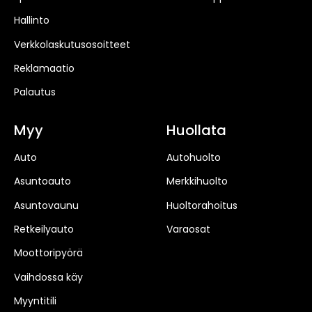
Hallinto
Verkkolaskutusosoitteet
Reklamaatio
Palautus
Myy
Huollata
Auto
Autohuolto
Asuntoauto
Merkkihuolto
Asuntovaunu
Huoltorahoitus
Retkeilyauto
Varaosat
Moottoripyörä
Vaihdossa käy
Myyntitili