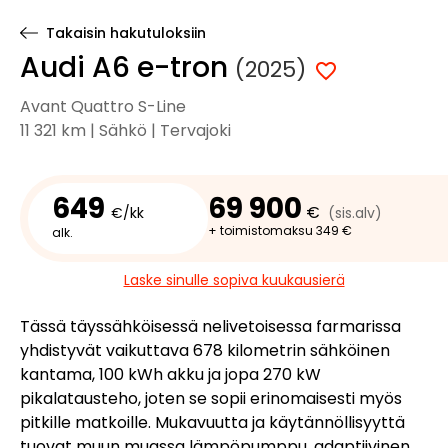
Takaisin hakutuloksiin
Audi A6 e-tron
(2025)
Avant Quattro S-Line
11 321 km | Sähkö | Tervajoki
649
69 900
€
€/kk
(sis.alv)
+ toimistomaksu 349 €
alk.
Laske sinulle sopiva kuukausierä
Tässä täyssähköisessä nelivetoisessa farmarissa
yhdistyvät vaikuttava 678 kilometrin sähköinen
kantama, 100 kWh akku ja jopa 270 kW
pikalatausteho, joten se sopii erinomaisesti myös
pitkille matkoille. Mukavuutta ja käytännöllisyyttä
tuovat muun muassa lämpöpumppu, adaptiivinen