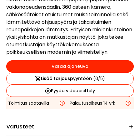
vakionopeudensäädin, 360 asteen kamera,
sähkösäätöiset etuistuimet muistitoiminnolla sekä
lämmitettävä ohjauspyörä ja takaistuimien
reunapaikkojen lämmitys. Erityisen mielenkiintoinen
yksityiskohta on matkustajan näyttö, joka tekee
etumatkustajan käyttökokemuksesta
poikkeuksellisen modernin ja viimeistellyn.
Varaa ajoneuvo
Lisää tarjouspyyntöön
(
0
/5)
Pyydä videoesittely
Toimitus saatavilla
Palautusoikeus 14 vrk
Varusteet