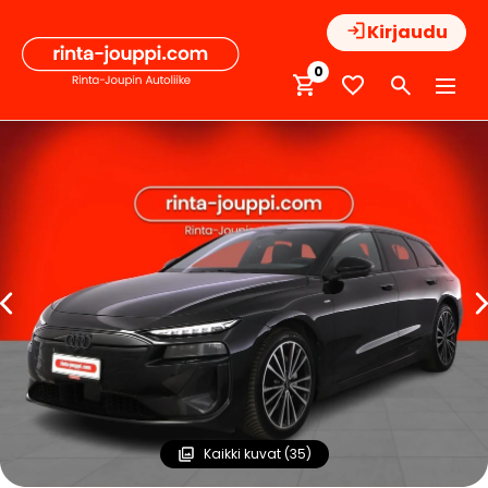
Hyppää
Kirjaudu
sisältöön
0
Kaikki kuvat (35)