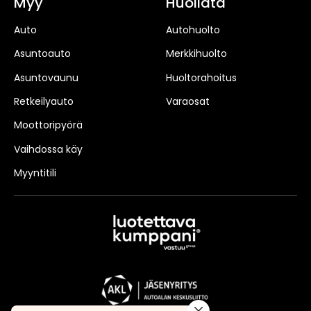
Myy
Huollata
Auto
Autohuolto
Asuntoauto
Merkkihuolto
Asuntovaunu
Huoltorahoitus
Retkeilyauto
Varaosat
Moottoripyörä
Vaihdossa käy
Myyntitili