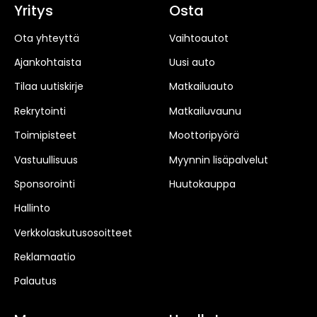
Yritys
Osta
Ota yhteyttä
Vaihtoautot
Ajankohtaista
Uusi auto
Tilaa uutiskirje
Matkailuauto
Rekrytointi
Matkailuvaunu
Toimipisteet
Moottoripyörä
Vastuullisuus
Myynnin lisäpalvelut
Sponsorointi
Huutokauppa
Hallinto
Verkkolaskutusosoitteet
Reklamaatio
Palautus