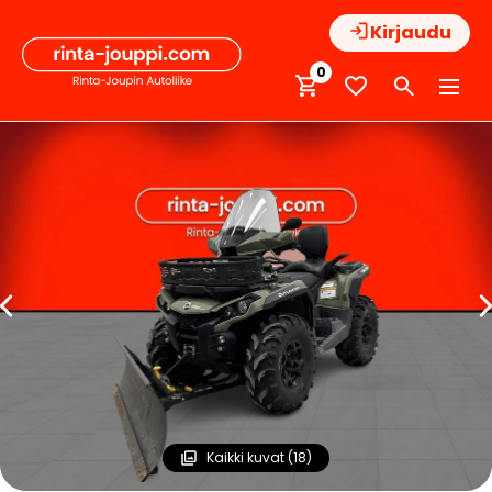
Hyppää
Kirjaudu
sisältöön
0
Kaikki kuvat (18)