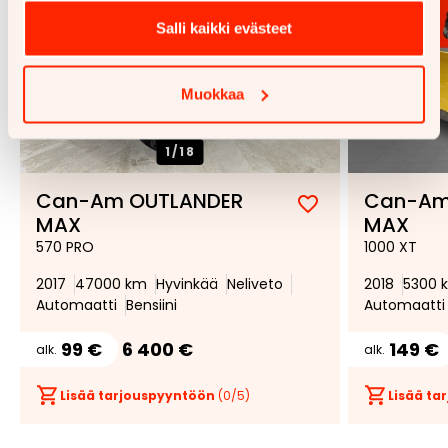
Salli kaikki evästeet
Muokkaa
1/
18
Can-Am OUTLANDER
Can-Am
Lisää
Poista
MAX
MAX
suosikiksi
suosikeista
570 PRO
1000 XT
2017
47000 km
Hyvinkää
Neliveto
2018
5300 
Automaatti
Bensiini
Automaatti
99 €
6 400 €
149 €
alk.
alk.
Lisää tarjouspyyntöön
(
0
/5)
Lisää t