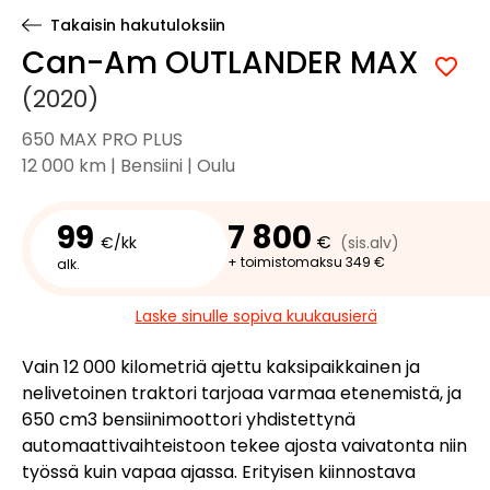
Takaisin hakutuloksiin
Can-Am OUTLANDER MAX
(2020)
650 MAX PRO PLUS
12 000 km | Bensiini | Oulu
99
7 800
€
€/kk
(sis.alv)
+ toimistomaksu 349 €
alk.
Laske sinulle sopiva kuukausierä
Vain 12 000 kilometriä ajettu kaksipaikkainen ja
nelivetoinen traktori tarjoaa varmaa etenemistä, ja
650 cm3 bensiinimoottori yhdistettynä
automaattivaihteistoon tekee ajosta vaivatonta niin
työssä kuin vapaa ajassa. Erityisen kiinnostava