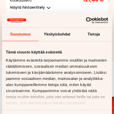
Kuukausierä
Näytä
hintaerittely
Haluan myös tarjouksen vakuutuksesta
Suostumus
Yksityiskohdat
Tietoja
Hae rahoitustarjous
Rahoituslaskelma on suuntaa antava ja edellyttää hyväksytyn
Tämä sivusto käyttää evästeitä
luottopäätöksen ja kaskovakuutuksen.
Käytämme evästeitä tarjoamamme sisällön ja mainosten
räätälöimiseen, sosiaalisen median ominaisuuksien
tukemiseen ja kävijämäärämme analysoimiseen. Lisäksi
Samankaltaisia ajoneuvoja
jaamme sosiaalisen median, mainosalan ja analytiikka-
alan kumppaneillemme tietoja siitä, miten käytät
Katso kaikki
sivustoamme. Kumppanimme voivat yhdistää näitä
tietoja muihin tietoihin, joita olet antanut heille tai joita on
kerätty, kun olet käyttänyt heidän palvelujaan.