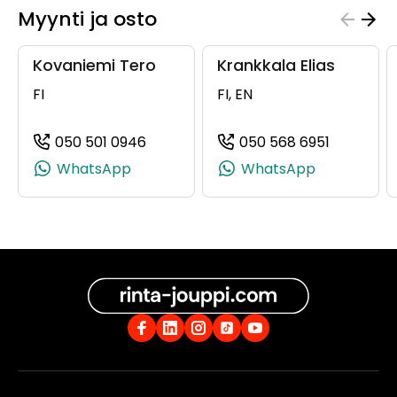
Myynti ja osto
Kovaniemi Tero
Krankkala Elias
FI
FI, EN
050 501 0946
050 568 6951
(+358505010946, 0505010946, +358 
(+3585056
WhatsApp
WhatsApp