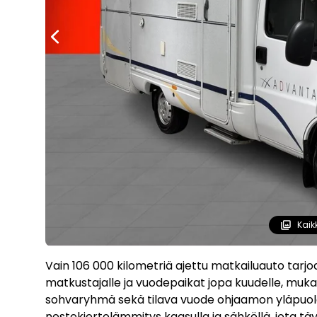
Kaik
Vain 106 000 kilometriä ajettu matkailuauto tarjoa
matkustajalle ja vuodepaikat jopa kuudelle, mu
sohvaryhmä sekä tilava vuode ohjaamon yläpuolel
nestekiertolämmitys kaasulla ja sähköllä, jota t