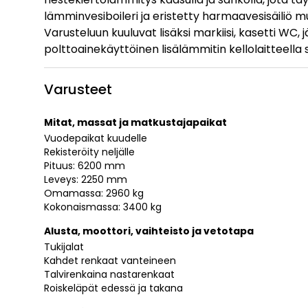
lämminvesiboileri ja eristetty harmaavesisäiliö m
Varusteluun kuuluvat lisäksi markiisi, kasetti WC, j
polttoainekäyttöinen lisälämmitin kellolaitteell
Varusteet
Mitat, massat ja matkustajapaikat
Vuodepaikat kuudelle
Rekisteröity neljälle
Pituus: 6200 mm
Leveys: 2250 mm
Omamassa: 2960 kg
Kokonaismassa: 3400 kg
Alusta, moottori, vaihteisto ja vetotapa
Tukijalat
Kahdet renkaat vanteineen
Talvirenkaina nastarenkaat
Roiskeläpät edessä ja takana