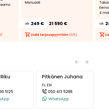
Manuaali
Taka
henkilölle * Lämmitettävä
hjaamo
Kerro
tuulilasi * Juuri katsastettu *
4 ma
249 €
21 590 €
2
alk.
alk.
5)
Lisää tarjouspyyntöön
(
0
/5)
Li
 Riku
Pitkänen Juhana
FI, EN
66 5125
050 413 5298
43, +358 40 921 1743)
(+358505665125, 0505665125, +358 50 566 5125)
(+358504135298, 0
sApp
WhatsApp