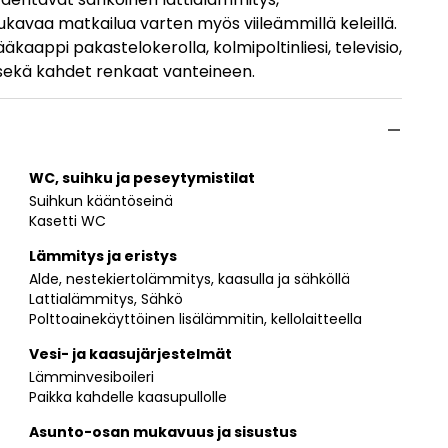
ukavaa matkailua varten myös viileämmillä keleillä.
ääkaappi pakastelokerolla, kolmipoltinliesi, televisio,
a sekä kahdet renkaat vanteineen.
WC, suihku ja peseytymistilat
Suihkun kääntöseinä
Kasetti WC
Lämmitys ja eristys
Alde, nestekiertolämmitys, kaasulla ja sähköllä
Lattialämmitys, Sähkö
Polttoainekäyttöinen lisälämmitin, kellolaitteella
Vesi- ja kaasujärjestelmät
Lämminvesiboileri
Paikka kahdelle kaasupullolle
Asunto-osan mukavuus ja sisustus