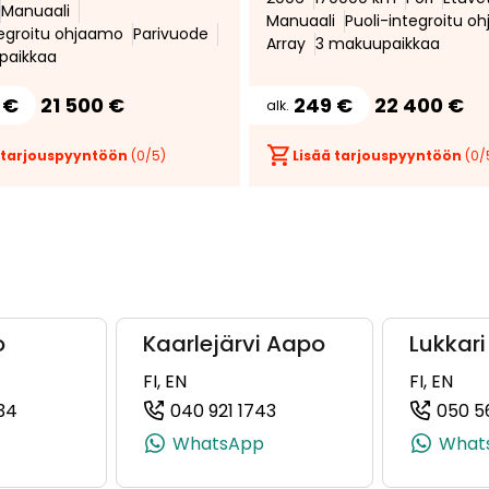
Manuaali
Manuaali
Puoli-integroitu o
tegroitu ohjaamo
Parivuode
Array
3 makuupaikkaa
paikkaa
 €
21 500 €
249 €
22 400 €
alk.
 tarjouspyyntöön
(
0
/5)
Lisää tarjouspyyntöön
(
0
/
o
Kaarlejärvi Aapo
Lukkari
FI, EN
FI, EN
34
040 921 1743
050 5
4, +358 50 407 2874)
(+358409225934, 0409225934, +358 40 922 5934)
(+358409211743, 04092117
WhatsApp
What