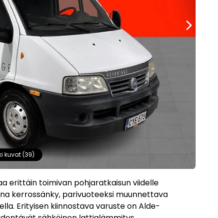
ki kuvat (39)
a erittäin toimivan pohjaratkaisun viidelle
kana kerrossänky, parivuoteeksi muunnettava
la. Erityisen kiinnostava varuste on Alde-
äydentävät sähköinen lattialämmitys,