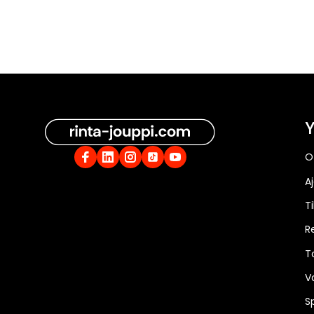
Y
O
A
Ti
R
T
V
S