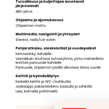
Turvallisuus ja kuljettajaa avustavat
järjestelmät
ABS-jarrut
Ohjaamo ja ajomukavuus
Ohjaamon matto
Multimedia, navigointi ja yhteydet
Stereot, radio/cd-soitin
Pohjaratkaisu, oleskelutilat ja vuodepaikat
Kerrossänky, kahdelle
Vastakkain istuttava sohvaryhmä, josta mahdollista
levittää parivuode kahdelle
Parivuode, ohjaamon päällä alkovissa tilava vuode
Keittiö ja kylmäsäilytys
Keskellä keittiö ja WC-/suihkutila
Jääkaappi, pakastelokero, kaasulla ja sähköllä
Liesi, kolmella polttimella