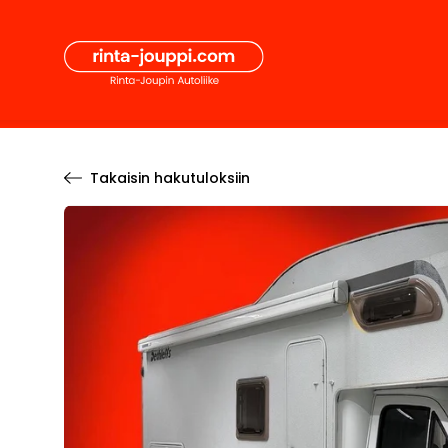
Hyppää
Secon
sisältöön
Pääval
Takaisin hakutuloksiin