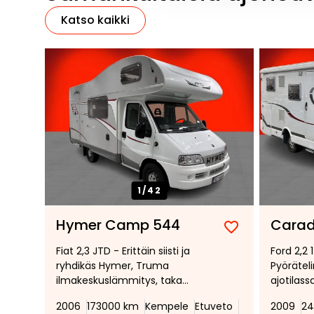
Katso kaikki
1/
42
Hymer Camp 544
Carad
Lisää
Poista
Fiat 2,3 JTD - Erittäin siisti ja
Ford 2,2 
suosikiksi
suosikeista
ryhdikäs Hymer, Truma
Pyöräteli
ilmakeskuslämmitys, taka
ajotilass
keittiö, kahdet renkaat,
Vakionop
2006
173000 km
Kempele
Etuveto
2009
24
pyöräteline
*