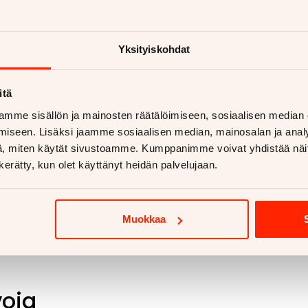
aan vetokoukkua?
etokoukku asennettuna
Yksityiskohdat
ukut alk. 670€
koukut alk. 810€
itä
 lisää
mme sisällön ja mainosten räätälöimiseen, sosiaalisen median
iseen. Lisäksi jaamme sosiaalisen median, mainosalan ja analy
, miten käytät sivustoamme. Kumppanimme voivat yhdistää näitä t
n kerätty, kun olet käyttänyt heidän palvelujaan.
Muokkaa
voja