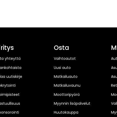
ritys
Osta
M
ta yhteyttä
Vaihtoautot
Au
jankohtaista
Uusi auto
As
laa uutiskirje
Matkailuauto
As
ekrytointi
Matkailuvaunu
Ret
oimipisteet
Moottoripyörä
Moo
astuullisuus
Myynnin lisäpalvelut
Vai
ponsorointi
Huutokauppa
Myy