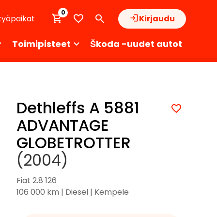
0
työpaikat
Kirjaudu
Toimipisteet
Škoda -uudet autot
Dethleffs A 5881
ADVANTAGE
GLOBETROTTER
(2004)
Fiat 2.8 126
106 000 km | Diesel | Kempele