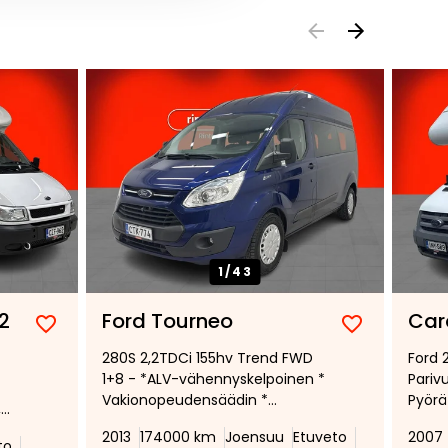
1/
43
62
Ford Tourneo
Car
Lisää
Poista
Lisää
Poista
280S 2,2TDCi 155hv Trend FWD
Ford 
suosikiksi
suosikeista
suosikiksi
suosikeist
1+8 - *ALV-vähennyskelpoinen *
Parivu
Vakionopeudensäädin *
Pyörä
,
Ilmastointi * Vetokoukku *
lle!
2013
174000 km
Joensuu
Etuveto
2007
Peruutustutka * Rekisteröity 1+8
to