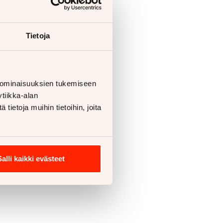
Tietoja
 ominaisuuksien tukemiseen
tiikka-alan
ietoja muihin tietoihin, joita
Salli kaikki evästeet