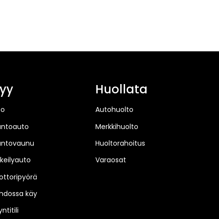
yy
Huollata
to
Autohuolto
untoauto
Merkkihuolto
untovaunu
Huoltorahoitus
keilyauto
Varaosat
ttoripyörä
hdossa käy
ntitili