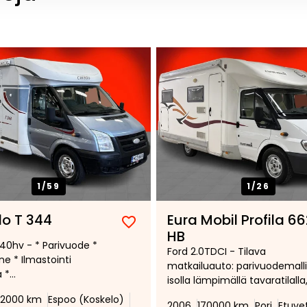
1/
59
1/
26
o T 344
Eura Mobil Profila 6
Lisää
Poista
HB
140hv - * Parivuode *
suosikiksi
suosikeista
Ford 2.0TDCI - Tilava
ne * Ilmastointi
matkailuauto: parivuodemalli
a *
isolla lämpimällä tavaratilalla
eudensäädin * Markiisi
markiisi ja pyöräteline 3 pyörä
2000 km
Espoo (Koskelo)
2006
170000 km
Pori
Etuve