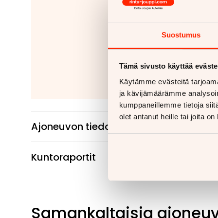
Jäitkö kaipaam
Tähänkin autoon v
Suostumus
Kiinteät ko
Irrotettavat 
Tämä sivusto käyttää eväste
Lue
Käytämme evästeitä tarjoama
ja kävijämäärämme analysoim
kumppaneillemme tietoja siitä
olet antanut heille tai joita o
Ajoneuvon tiedot
Kuntoraportit
Samankaltaisia ajoneu