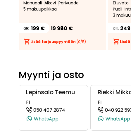
Manuaali
Alkovi
Parivuode
Etuveto
5 makuupaikkaa
Puoli-in
3 makuu
199 €
19 980 €
249
alk.
alk.
Lisää tarjouspyyntöön
(
0
/5)
Lisää
Myynti ja osto
Lepinsalo Teemu
Riekki Mikk
FI
FI
050 407 2874
040 922 59
(+358504072874, 050407287
WhatsApp
WhatsApp