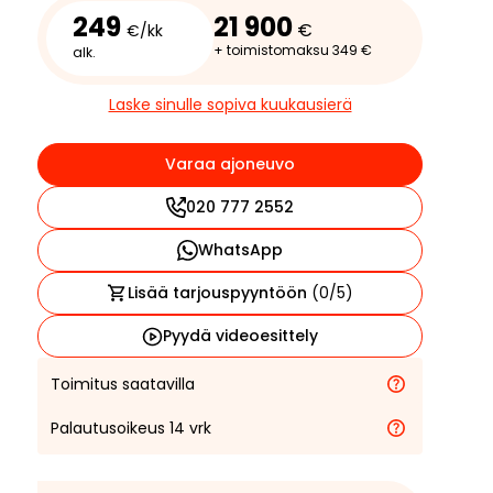
249
21 900
€
€/kk
+ toimistomaksu 349 €
alk.
Laske sinulle sopiva kuukausierä
Varaa ajoneuvo
020 777 2552
WhatsApp
Lisää tarjouspyyntöön
(
0
/5)
Pyydä videoesittely
Toimitus saatavilla
Palautusoikeus 14 vrk