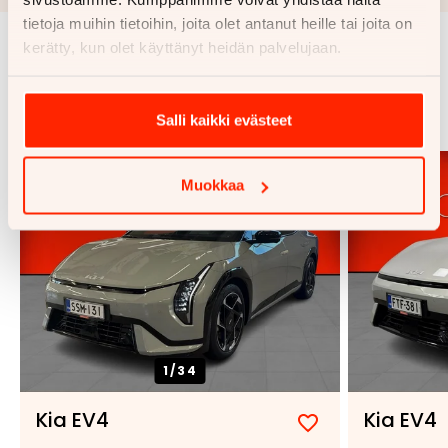
tietoja muihin tietoihin, joita olet antanut heille tai joita on
kerätty, kun olet käyttänyt heidän palvelujaan.
Samankaltaisia ajoneuvoja
Katso kaikki
Salli kaikki evästeet
Muokkaa
1/
34
Kia EV4
Kia EV4
Lisää
Poista