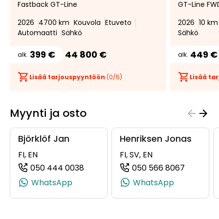
Fastback GT-Line
GT-Line FW
suosikiksi
suosikeista
2026
4700 km
Kouvola
Etuveto
2026
10 km
Automaatti
Sähkö
Sähkö
399 €
44 800 €
449 €
alk.
alk.
Lisää tarjouspyyntöön
(
0
/5)
Lisää t
Myynti ja osto
Björklöf Jan
Henriksen Jonas
FI, EN
FI, SV, EN
050 444 0038
050 566 8067
(+358504440038, 0504440038, +3
(+358505
WhatsApp
WhatsApp