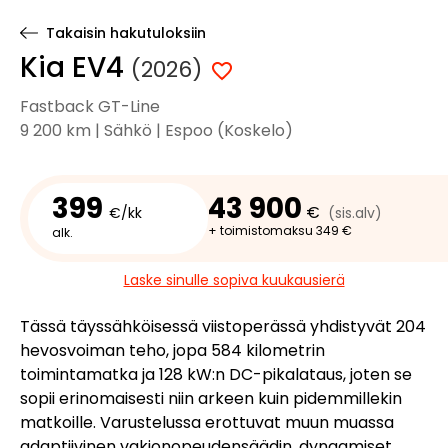
Takaisin hakutuloksiin
Kia EV4
(2026)
Fastback GT-Line
9 200 km | Sähkö | Espoo (Koskelo)
399
43 900
€
€/kk
(sis.alv)
+ toimistomaksu 349 €
alk.
Laske sinulle sopiva kuukausierä
Tässä täyssähköisessä viistoperässä yhdistyvät 204
hevosvoiman teho, jopa 584 kilometrin
toimintamatka ja 128 kW:n DC-pikalataus, joten se
sopii erinomaisesti niin arkeen kuin pidemmillekin
matkoille. Varustelussa erottuvat muun muassa
adaptiivinen vakionopeudensäädin, dynaamiset