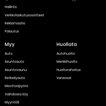
Hallinto
Verkkolaskutusosoitteet
Reklamaatio
Palautus
Myy
Huollata
Auto
Autohuolto
Asuntoauto
Merkkihuolto
Asuntovaunu
Huoltorahoitus
Retkeilyauto
Varaosat
Moottoripyörä
Vaihdossa käy
Myyntitili