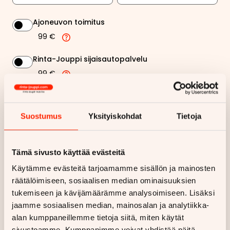
Ajoneuvon toimitus
99 €
Rinta-Jouppi sijaisautopalvelu
99 €
413,28 €
Kuukausierä
Suostumus
Yksityiskohdat
Tietoja
Näytä
hintaerittely
Tämä sivusto käyttää evästeitä
Haluan myös tarjouksen vakuutuksesta
Käytämme evästeitä tarjoamamme sisällön ja mainosten
räätälöimiseen, sosiaalisen median ominaisuuksien
Hae rahoitustarjous
tukemiseen ja kävijämäärämme analysoimiseen. Lisäksi
jaamme sosiaalisen median, mainosalan ja analytiikka-
Rahoituslaskelma on suuntaa antava ja edellyttää hyväksytyn
alan kumppaneillemme tietoja siitä, miten käytät
luottopäätöksen ja kaskovakuutuksen.
sivustoamme. Kumppanimme voivat yhdistää näitä