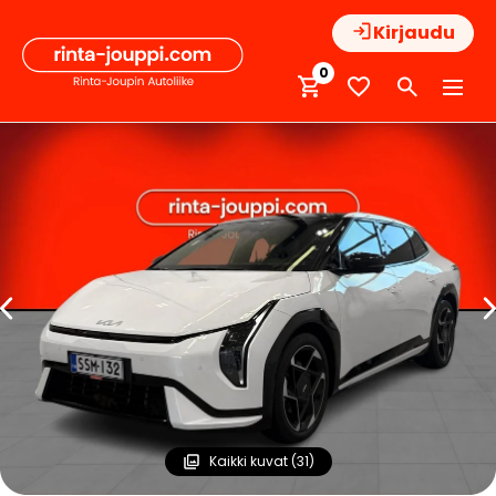
Hyppää
Kirjaudu
sisältöön
0
Kaikki kuvat (31)