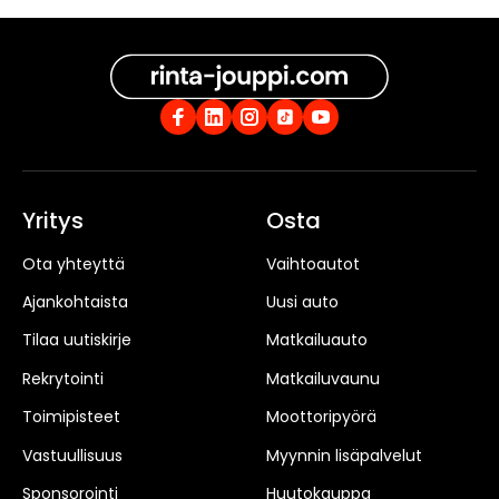
Yritys
Osta
Ota yhteyttä
Vaihtoautot
Ajankohtaista
Uusi auto
Tilaa uutiskirje
Matkailuauto
Rekrytointi
Matkailuvaunu
Toimipisteet
Moottoripyörä
Vastuullisuus
Myynnin lisäpalvelut
Sponsorointi
Huutokauppa