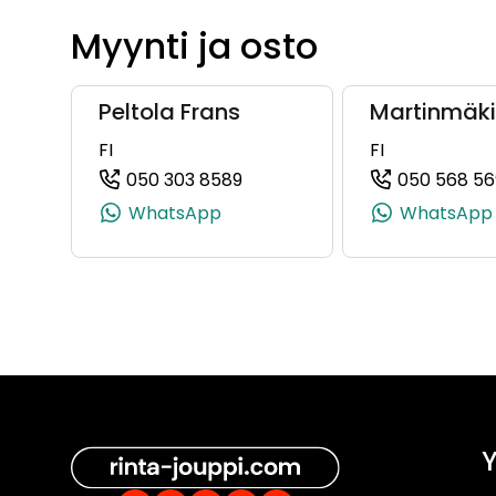
Myynti ja osto
Peltola Frans
Martinmäki
FI
FI
050 303 8589
050 568 56
(+358503038589, 0503038589
WhatsApp
WhatsApp
Y