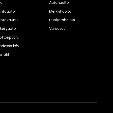
to
Autohuolto
untoauto
Merkkihuolto
untovaunu
Huoltorahoitus
keilyauto
Varaosat
ttoripyörä
hdossa käy
ntitili