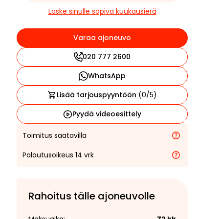
Laske sinulle sopiva kuukausierä
Varaa ajoneuvo
020 777 2600
WhatsApp
Lisää tarjouspyyntöön
(
0
/5)
Pyydä videoesittely
Toimitus saatavilla
Palautusoikeus 14 vrk
Rahoitus tälle ajoneuvolle