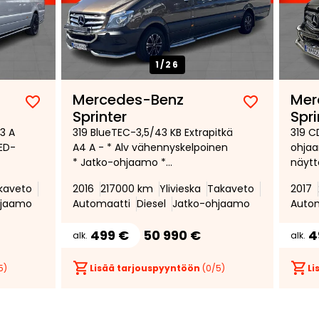
1/
26
Mercedes-Benz
Mer
Lisää
Poista
Lisää
Poista
Sprinter
Spri
suosikiksi
suosikeista
suosikiksi
suosikeist
3 A
319 BlueTEC-3,5/43 KB Extrapitkä
319 C
LED-
A4 A - * Alv vähennyskelpoinen
ohjaa
* Jatko-ohjaamo *
näytt
Polttoainetoiminen lisälämmitin
* ALV
kaveto
2016
217000 km
Ylivieska
Takaveto
2017
* Sähkötoiminen sivuovi *
Autom
hjaamo
Automaatti
Diesel
Jatko-ohjaamo
Auto
Peruutuskamera * 2+4 istuimet
Peruu
* 319 *
499 €
50 990 €
4
alk.
alk.
5)
Lisää tarjouspyyntöön
(
0
/5)
Li