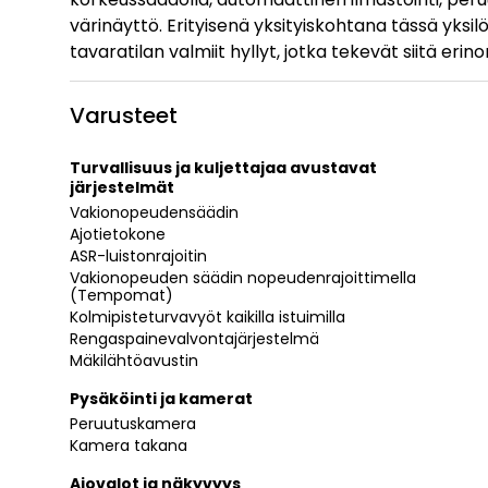
värinäyttö. Erityisenä yksityiskohtana tässä yks
tavaratilan valmiit hyllyt, jotka tekevät siitä er
Varusteet
Turvallisuus ja kuljettajaa avustavat
järjestelmät
Vakionopeudensäädin
Ajotietokone
ASR-luistonrajoitin
Vakionopeuden säädin nopeudenrajoittimella
(Tempomat)
Kolmipisteturvavyöt kaikilla istuimilla
Rengaspainevalvontajärjestelmä
Mäkilähtöavustin
Pysäköinti ja kamerat
Peruutuskamera
Kamera takana
Ajovalot ja näkyvyys