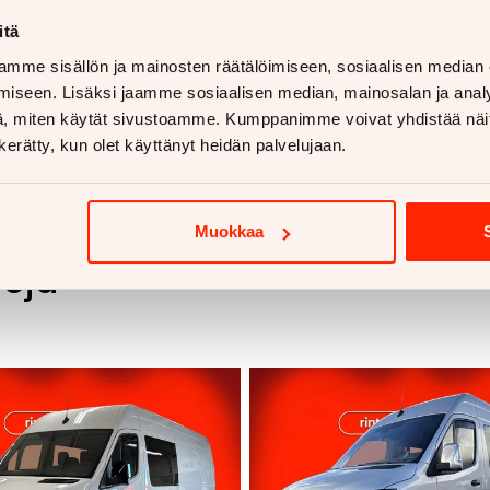
itä
mme sisällön ja mainosten räätälöimiseen, sosiaalisen median
iseen. Lisäksi jaamme sosiaalisen median, mainosalan ja analy
, miten käytät sivustoamme. Kumppanimme voivat yhdistää näitä t
n kerätty, kun olet käyttänyt heidän palvelujaan.
Muokkaa
voja