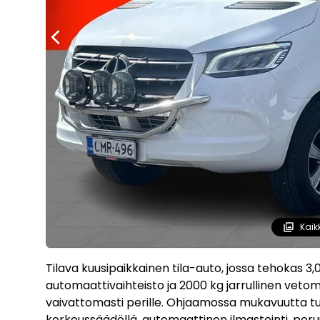
Kaik
Tilava kuusipaikkainen tila-auto, jossa tehokas 3,
automaattivaihteisto ja 2000 kg jarrullinen vet
vaivattomasti perille. Ohjaamossa mukavuutta tu
korkeussäädöllä, automaattinen ilmastointi, per