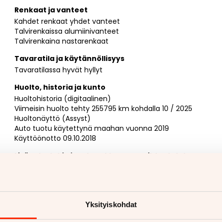
Renkaat ja vanteet
Kahdet renkaat yhdet vanteet
Talvirenkaissa alumiinivanteet
Talvirenkaina nastarenkaat
Tavaratila ja käytännöllisyys
Tavaratilassa hyvät hyllyt
Huolto, historia ja kunto
Huoltohistoria (digitaalinen)
Viimeisin huolto tehty 255795 km kohdalla 10 / 2025
Huoltonäyttö (Assyst)
Auto tuotu käytettynä maahan vuonna 2019
Käyttöönotto 09.10.2018
Lisäpalvelut ja joustavat kauppavaihtoehdot
Vaihdossa voit tarjota autoa, moottoripyörää,
matkailuajoneuvoa, traktoria tai mitä tahansa
muuta ajoneuvoa (yhtä tai vaikka useampaakin)
Myyjän yhteystiedot
Yksityiskohdat
Henri Suonvieri
050 444 0041
(tavoitat minut myös
WhatsAppilla)