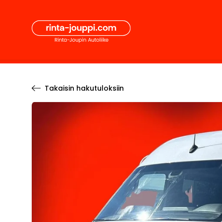
Hyppää
Secon
sisältöön
Pääval
Takaisin hakutuloksiin