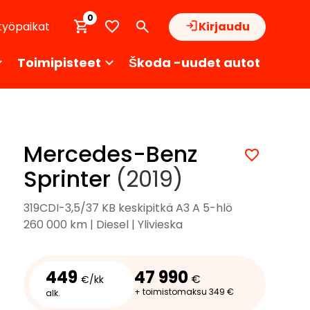
0
työpaikat
Kirjaudu
Toimipisteet
Škoda -uudet autot
Mercedes-Benz
Sprinter
(2019)
319CDI-3,5/37 KB keskipitkä A3 A 5-hlö
260 000 km | Diesel | Ylivieska
449
47 990
€
€/kk
+ toimistomaksu 349 €
alk.