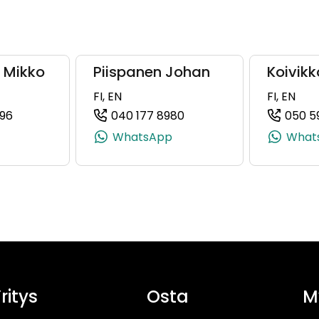
 Mikko
Piispanen Johan
Koivikk
FI, EN
FI, EN
96
040 177 8980
050 5
, +358 50 303 8589)
(+358505685696, 0505685696, +358 50 568 5696)
(+358401778980, 040177
WhatsApp
What
ritys
Osta
M