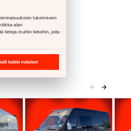
 ominaisuuksien tukemiseen
tiikka-alan
ietoja muihin tietoihin, joita
Salli kaikki evästeet