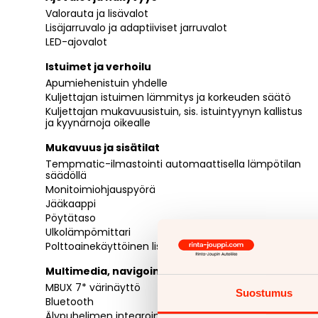
Valorauta ja lisävalot
Lisäjarruvalo ja adaptiiviset jarruvalot
LED-ajovalot
Istuimet ja verhoilu
Apumiehenistuin yhdelle
Kuljettajan istuimen lämmitys ja korkeuden säätö
Kuljettajan mukavuusistuin, sis. istuintyynyn kallistus
ja kyynärnoja oikealle
Mukavuus ja sisätilat
Tempmatic-ilmastointi automaattisella lämpötilan
säädöllä
Monitoimiohjauspyörä
Jääkaappi
Pöytätaso
Ulkolämpömittari
Polttoainekäyttöinen lisälämmitin
Multimedia, navigointi ja yhteydet
MBUX 7* värinäyttö
Suostumus
Bluetooth
Älypuhelimen integrointi