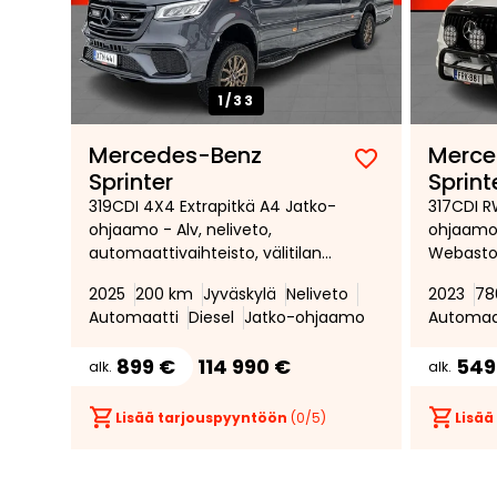
1/
33
Mercedes-Benz
Merce
Lisää
Poista
Sprinter
Sprint
suosikiksi
suosikeista
319CDI 4X4 Extrapitkä A4 Jatko-
317CDI R
ohjaamo - Alv, neliveto,
ohjaamo 
automaattivaihteisto, välitilan
Webasto
ilmalämmitin,polttoainetoimine
MBUX * ve
2025
200 km
Jyväskylä
Neliveto
2023
78
n lisälämmitin, peruutuskamera,
*
Automaatti
Diesel
Jatko-ohjaamo
Automaa
led ajovalot, vetokoukku
899 €
114 990 €
549
alk.
alk.
Lisää tarjouspyyntöön
(
0
/5)
Lisää