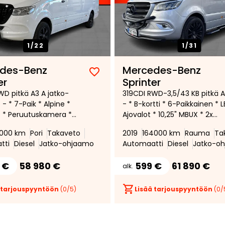
1/
22
1/
31
des-Benz
Mercedes-Benz
Lisää
Poista
er
Sprinter
suosikiksi
suosikeista
WD pitkä A3 A jatko-
319CDI RWD-3,5/43 KB pitkä A
- * 7-Paik * Alpine *
- * B-kortti * 6-Paikkainen * 
 * Peruutuskamera *
Ajovalot * 10,25" MBUX * 2x
tokoukku * Siisti * ALV
Webasto * 360-Kamera *
000 km
Pori
Takaveto
2019
164000 km
Rauma
Ta
Putkisarja auton ympäri * 20"
tti
Diesel
Jatko-ohjaamo
Automaatti
Diesel
Jatko-o
vanteet * Pysäköintitutkat *
 €
58 980 €
599 €
61 890 €
alk.
 tarjouspyyntöön
(
0
/5)
Lisää tarjouspyyntöön
(
0
/