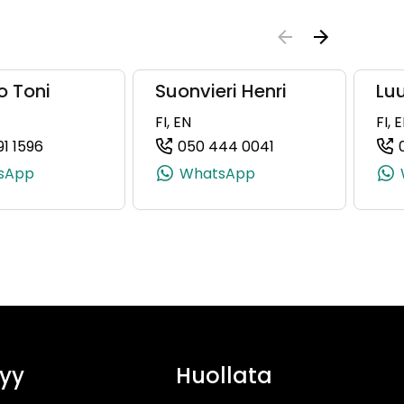
o Toni
Suonvieri Henri
Lu
FI, EN
FI, 
91 1596
050 444 0041
8980, +358 40 177 8980)
(+358505911596, 0505911596, +358 50 591 1596)
(+358504440041, 
sApp
WhatsApp
yy
Huollata