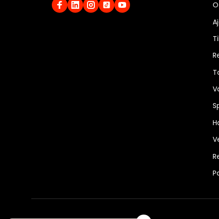
O
A
Ti
R
T
V
S
Ha
V
R
P