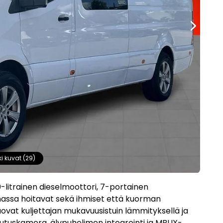
ki kuvat (29)
0-litrainen dieselmoottori, 7-portainen
omassa hoitavat sekä ihmiset että kuorman
ovat kuljettajan mukavuusistuin lämmityksellä ja
uutuskamera, älypuhelimen integrointi ja MBUX-