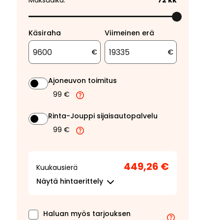
Maksuaika:
72
kk
Käsiraha
Viimeinen erä
€
€
Ajoneuvon toimitus
99 €
Rinta-Jouppi sijaisautopalvelu
99 €
449,26 €
Kuukausierä
Näytä
hintaerittely
Haluan myös tarjouksen