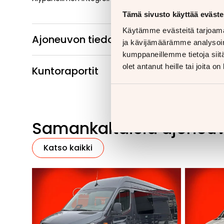
Tämä sivusto käyttää eväste
Käytämme evästeitä tarjoama
Ajoneuvon tiedot
ja kävijämäärämme analysoim
kumppaneillemme tietoja siitä
olet antanut heille tai joita o
Kuntoraportit
Samankaltaisia ajoneu
Katso kaikki