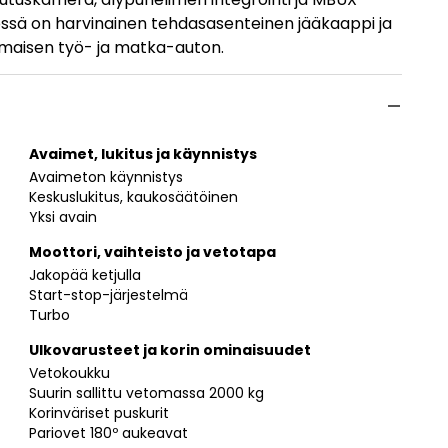
ilössä on harvinainen tehdasasenteinen jääkaappi ja
inomaisen työ- ja matka-auton.
Avaimet, lukitus ja käynnistys
Avaimeton käynnistys
Keskuslukitus, kaukosäätöinen
Yksi avain
Moottori, vaihteisto ja vetotapa
Jakopää ketjulla
Start-stop-järjestelmä
Turbo
Ulkovarusteet ja korin ominaisuudet
Vetokoukku
Suurin sallittu vetomassa 2000 kg
Korinväriset puskurit
Pariovet 180º aukeavat