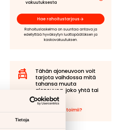
vakuutuksesta
Hae rahoitustarjous
Rahoituslaskelma on suuntaa antava ja
edellyttää hyväksytyn luottopäätöksen ja
kaskovakuutuksen.
Tähän ajoneuvoon voit
tarjota vaihdossa mitä
tahansa muuta
ajoneuvoa, joko yhtä tai
useampaa!
Miten vaihto toimii?
Tietoja