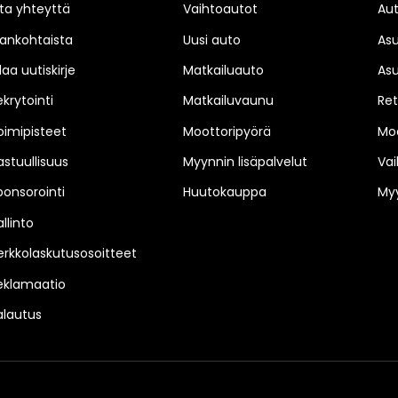
ta yhteyttä
Vaihtoautot
Au
jankohtaista
Uusi auto
As
laa uutiskirje
Matkailuauto
As
ekrytointi
Matkailuvaunu
Ret
oimipisteet
Moottoripyörä
Moo
astuullisuus
Myynnin lisäpalvelut
Vai
ponsorointi
Huutokauppa
Myy
llinto
erkkolaskutusosoitteet
eklamaatio
alautus