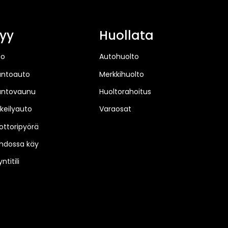
yy
Huollata
to
Autohuolto
untoauto
Merkkihuolto
untovaunu
Huoltorahoitus
keilyauto
Varaosat
ttoripyörä
hdossa käy
ntitili