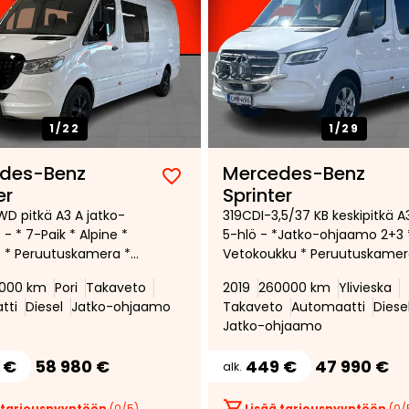
1/
22
1/
29
des-Benz
Mercedes-Benz
Lisää
Poista
er
Sprinter
suosikiksi
suosikeista
WD pitkä A3 A jatko-
319CDI-3,5/37 KB keskipitkä A
- * 7-Paik * Alpine *
5-hlö - *Jatko-ohjaamo 2+3 
 * Peruutuskamera *
Vetokoukku * Peruutuskamer
tokoukku * Siisti * ALV
Polttoainekäyttöinen
000 km
Pori
Takaveto
2019
260000 km
Ylivieska
lisälämmitin * LED-ajovalot *
tti
Diesel
Jatko-ohjaamo
Takaveto
Automaatti
Diese
Jatko-ohjaamo
 €
58 980 €
449 €
47 990 €
alk.
 tarjouspyyntöön
(
0
/5)
Lisää tarjouspyyntöön
(
0
/