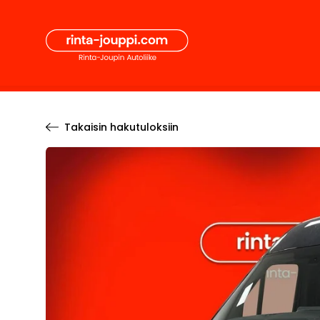
Hyppää
Secon
sisältöön
Pääval
Takaisin hakutuloksiin