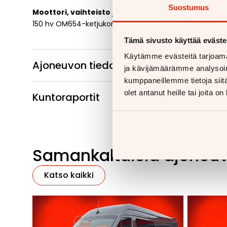
Suostumus
Moottori, vaihteisto ja vetotapa
150 hv OM654-ketjukone!
Tämä sivusto käyttää eväste
Käytämme evästeitä tarjoama
Ajoneuvon tiedot
ja kävijämäärämme analysoim
kumppaneillemme tietoja siitä
olet antanut heille tai joita o
Kuntoraportit
Samankaltaisia ajoneu
Katso kaikki