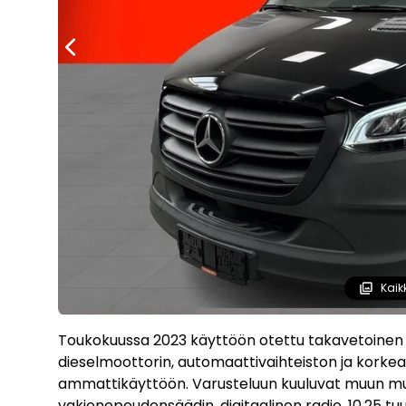
Kaik
Toukokuussa 2023 käyttöön otettu takavetoinen
dieselmoottorin, automaattivaihteiston ja korkean
ammattikäyttöön. Varusteluun kuuluvat muun mu
vakionopeudensäädin, digitaalinen radio, 10,25 