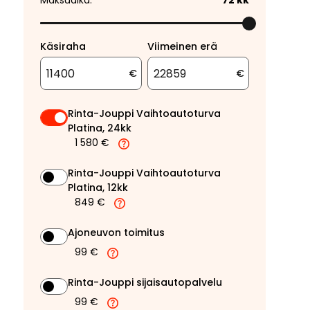
Maksuaika:
72
kk
Käsiraha
Viimeinen erä
€
€
Rinta-Jouppi Vaihtoautoturva
Platina, 24kk
1 580 €
Rinta-Jouppi Vaihtoautoturva
Platina, 12kk
849 €
Ajoneuvon toimitus
99 €
Rinta-Jouppi sijaisautopalvelu
99 €