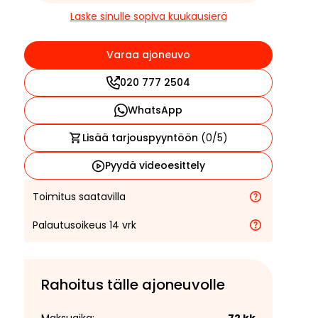
Laske sinulle sopiva kuukausierä
Varaa ajoneuvo
020 777 2504
WhatsApp
Lisää tarjouspyyntöön
(
0
/5)
Pyydä videoesittely
Toimitus saatavilla
Palautusoikeus 14 vrk
Rahoitus tälle ajoneuvolle