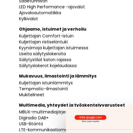
Sadetunnistin
LED High Performance -ajovalot
Ajovaloautomatiikka
Kylkivalot
Ohjaamo, istuimet ja verhoilu
Kuljettajan Comfort-istuin
Kuljettajan ristiseläntuki
Kyynärnoja kuljettajan istuimessa
Useita säilytyslokeroita
Säilytystilat katon rajassa
Säilytyslokerot kojelaudassa
Mukavuus, ilmastointi ja lämmitys
Kuljettajan istuinlämmitys
Tempmatic-ilmastointi
Mukitelineet
Multimedia, yhteydet ja työskentelyvarusteet
MBUX-multimediajärjestelmä 10,25" kosketusnäyttö
Digiradio DAB+
USB-liitäntä
LTE-kommunikaatiomoduuli