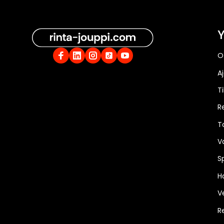
Y
O
A
Ti
R
T
V
S
Ha
V
R