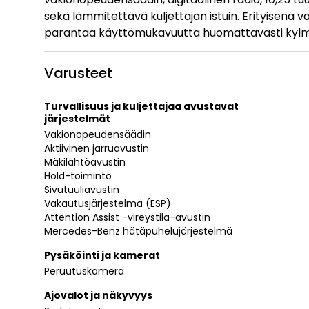
sekä lämmitettävä kuljettajan istuin. Erityisenä v
parantaa käyttömukavuutta huomattavasti kylmi
Varusteet
Turvallisuus ja kuljettajaa avustavat
järjestelmät
Vakionopeudensäädin
Aktiivinen jarruavustin
Mäkilähtöavustin
Hold-toiminto
Sivutuuliavustin
Vakautusjärjestelmä (ESP)
Attention Assist -vireystila-avustin
Mercedes-Benz hätäpuhelujärjestelmä
Pysäköinti ja kamerat
Peruutuskamera
Ajovalot ja näkyvyys