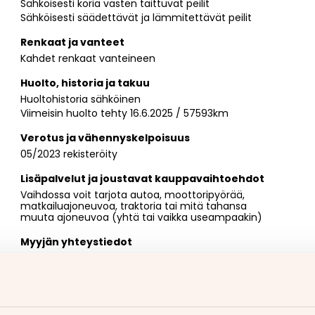
Sähköisesti koria vasten taittuvat peilit
Sähköisesti säädettävät ja lämmitettävät peilit
Renkaat ja vanteet
Kahdet renkaat vanteineen
Huolto, historia ja takuu
Huoltohistoria sähköinen
Viimeisin huolto tehty 16.6.2025 / 57593km
Verotus ja vähennyskelpoisuus
05/2023 rekisteröity
Lisäpalvelut ja joustavat kauppavaihtoehdot
Vaihdossa voit tarjota autoa, moottoripyörää,
matkailuajoneuvoa, traktoria tai mitä tahansa
muuta ajoneuvoa (yhtä tai vaikka useampaakin)
Myyjän yhteystiedot
Keijo Vuolteenaho
050 077 4400
. Minut tavoittaa
myös WhatsAppilla
https://wa.me/358500774400