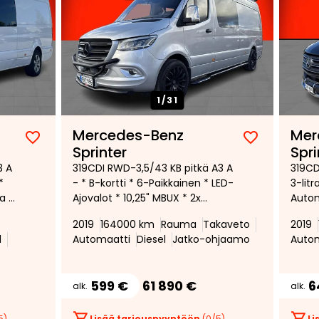
1/
31
Mercedes-Benz
Mer
Lisää
Poista
Lisää
Poista
Sprinter
Spri
suosikiksi
suosikeista
suosikiksi
suosikeist
3 A
319CDI RWD-3,5/43 KB pitkä A3 A
319CD
*
- * B-kortti * 6-Paikkainen * LED-
3-litr
a *
Ajovalot * 10,25" MBUX * 2x
Autom
Webasto * 360-Kamera *
paikka
2019
164000 km
Rauma
Takaveto
2019
Putkisarja auton ympäri * 20"
Navig
l
Automaatti
Diesel
Jatko-ohjaamo
Auto
vanteet * Pysäköintitutkat *
Peruu
Led-a
599 €
61 890 €
6
alk.
alk.
5)
Lisää tarjouspyyntöön
(
0
/5)
Li