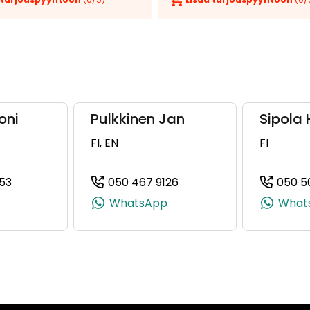
oni
Pulkkinen Jan
Sipola 
FI, EN
FI
53
050 467 9126
050 5
 +358 50 308 0961)
(+358503476953, 0503476953, +358 50 347 6953)
(+358504679126, 050467
WhatsApp
What