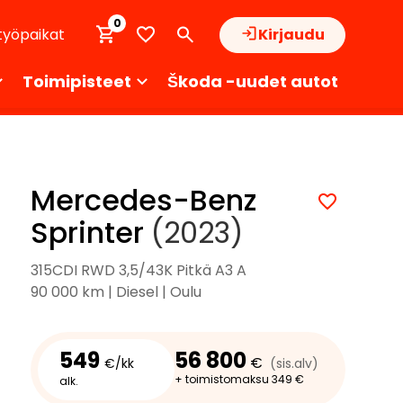
0
työpaikat
Kirjaudu
Toimipisteet
Škoda -uudet autot
Mercedes-Benz
Sprinter
(2023)
315CDI RWD 3,5/43K Pitkä A3 A
90 000 km | Diesel | Oulu
549
56 800
€
€/kk
(sis.alv)
+ toimistomaksu 349 €
alk.