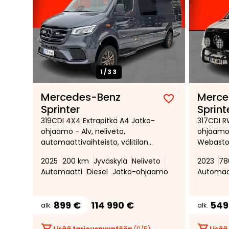
1/
33
Mercedes-Benz
Merce
Lisää
Poista
Sprinter
Sprint
suosikiksi
suosikeista
319CDI 4X4 Extrapitkä A4 Jatko-
317CDI R
ohjaamo - Alv, neliveto,
ohjaamo 
automaattivaihteisto, välitilan
Webasto
ilmalämmitin,polttoainetoimine
MBUX * ve
2025
200 km
Jyväskylä
Neliveto
2023
78
n lisälämmitin, peruutuskamera,
*
Automaatti
Diesel
Jatko-ohjaamo
Automaa
led ajovalot, vetokoukku
899 €
114 990 €
549
alk.
alk.
Lisää tarjouspyyntöön
(
0
/5)
Lisää