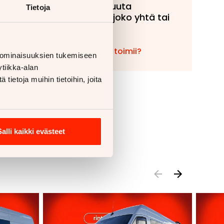
tahansa muuta
Tietoja
ajoneuvoa, joko yhtä tai
useampaa!
Miten vaihto toimii?
 ominaisuuksien tukemiseen
tiikka-alan
ietoja muihin tietoihin, joita
Salli kaikki evästeet