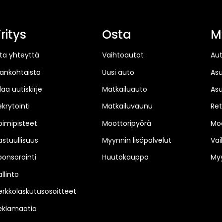
ritys
Osta
M
ta yhteyttä
Vaihtoautot
Au
jankohtaista
Uusi auto
As
laa uutiskirje
Matkailuauto
As
ekrytointi
Matkailuvaunu
Ret
oimipisteet
Moottoripyörä
Moo
astuullisuus
Myynnin lisäpalvelut
Vai
ponsorointi
Huutokauppa
Myy
llinto
erkkolaskutusosoitteet
eklamaatio