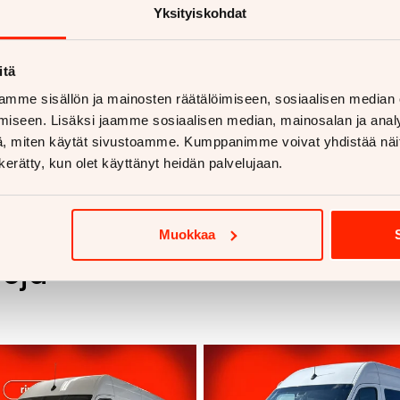
Yksityiskohdat
itä
mme sisällön ja mainosten räätälöimiseen, sosiaalisen median
iseen. Lisäksi jaamme sosiaalisen median, mainosalan ja analy
, miten käytät sivustoamme. Kumppanimme voivat yhdistää näitä t
n kerätty, kun olet käyttänyt heidän palvelujaan.
Muokkaa
voja