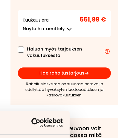
551,98 €
Kuukausierä
Näytä
hintaerittely
Haluan myös tarjouksen
vakuutuksesta
Hae rahoitustarjous
Rahoituslaskelma on suuntaa antava ja
edellyttää hyväksytyn luottopäätöksen ja
kaskovakuutuksen.
Tähän ajoneuvoon voit
tarjota vaihdossa mitä