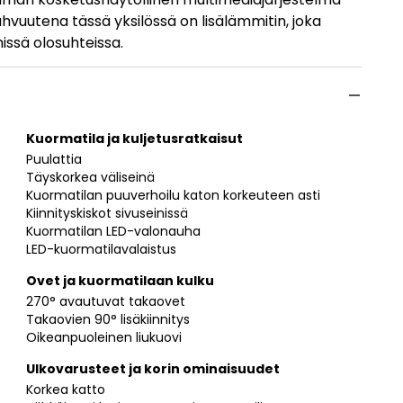
ahvuutena tässä yksilössä on lisälämmitin, joka
ssä olosuhteissa.
Kuormatila ja kuljetusratkaisut
Puulattia
Täyskorkea väliseinä
Kuormatilan puuverhoilu katon korkeuteen asti
Kiinnityskiskot sivuseinissä
Kuormatilan LED-valonauha
LED-kuormatilavalaistus
Ovet ja kuormatilaan kulku
270° avautuvat takaovet
Takaovien 90° lisäkiinnitys
Oikeanpuoleinen liukuovi
Ulkovarusteet ja korin ominaisuudet
Korkea katto