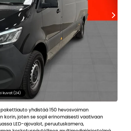
ki kuvat (24)
 pakettiauto yhdistää 150 hevosvoiman
 korin, joten se sopii erinomaisesti vaativaan
assa LED-ajovalot, peruutuskamera,
tuuman kosketusnäytöllinen multimediajärjestelmä