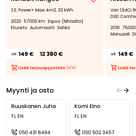
Lisää
Poista
Z.E. Power+ Maxi 4m3, 33 kWh
Van 1,5dCi 9
suosikiksi
suosikeista
DSD Comfo
2020
57000 km
Espoo (Nihtisilta)
Etuveto
Automaatti
Sähkö
2019
75000
Manuaali
D
149 €
12 380 €
149 €
alk.
alk.
Lisää tarjouspyyntöön
(
0
/5)
Lisää t
Myynti ja osto
Ruuskanen Juha
Komi Eino
FI, EN
FI, EN
050 431 8494
050 502 3457