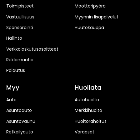
Toimipisteet
Moottoripyörä
Vastuullisuus
Myynnin lisäpalvelut
Sponsorointi
Huutokauppa
Hallinto
Verkkolaskutusosoitteet
Reklamaatio
Palautus
Myy
Huollata
Auto
Autohuolto
Asuntoauto
Merkkihuolto
Asuntovaunu
Huoltorahoitus
Retkeilyauto
Varaosat