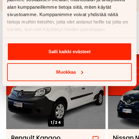
luottopäätöksen ja kaskovakuutuksen.
alan kumppaneillemme tietoja siitä, miten käytät
sivustoamme. Kumppanimme voivat yhdistää näitä
tietoja muihin tietoihin, joita olet antanut heille tai joita on
kerätty, kun olet käyttänyt heidän palvelujaan.
Samankaltaisia ajoneuvoja
Katso kaikki
Salli kaikki evästeet
Muokkaa
1/
24
Renault Kangoo
Nissan 