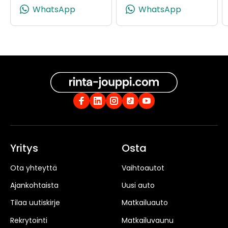
(+358504318494, 0504318494, +358
(+358505
WhatsApp
WhatsApp
Yritys
Osta
Ota yhteyttä
Vaihtoautot
Ajankohtaista
Uusi auto
Tilaa uutiskirje
Matkailuauto
Rekrytointi
Matkailuvaunu