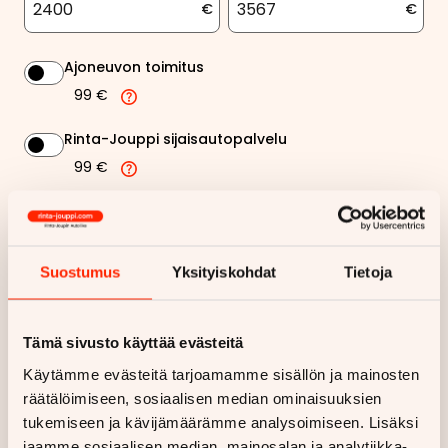
€
€
Ajoneuvon toimitus
99 €
Rinta-Jouppi sijaisautopalvelu
99 €
168,32 €
Kuukausierä
Näytä
hintaerittely
Suostumus
Yksityiskohdat
Tietoja
Haluan myös tarjouksen vakuutuksesta
Tämä sivusto käyttää evästeitä
Käytämme evästeitä tarjoamamme sisällön ja mainosten
Hae rahoitustarjous
räätälöimiseen, sosiaalisen median ominaisuuksien
tukemiseen ja kävijämäärämme analysoimiseen. Lisäksi
Rahoituslaskelma on suuntaa antava ja edellyttää hyväksytyn
jaamme sosiaalisen median, mainosalan ja analytiikka-