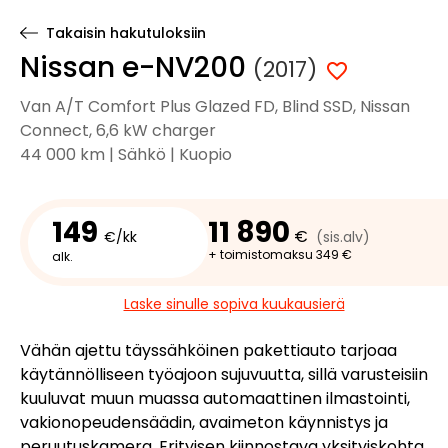
Takaisin hakutuloksiin
Nissan e-NV200
(2017)
Van A/T Comfort Plus Glazed FD, Blind SSD, Nissan
Connect, 6,6 kW charger
44 000 km | Sähkö | Kuopio
149
11 890
€
€/kk
(sis.alv)
+ toimistomaksu 349 €
alk.
Laske sinulle sopiva kuukausierä
Vähän ajettu täyssähköinen pakettiauto tarjoaa
käytännölliseen työajoon sujuvuutta, sillä varusteisiin
kuuluvat muun muassa automaattinen ilmastointi,
vakionopeudensäädin, avaimeton käynnistys ja
peruutuskamera. Erityisen kiinnostava yksityiskohta