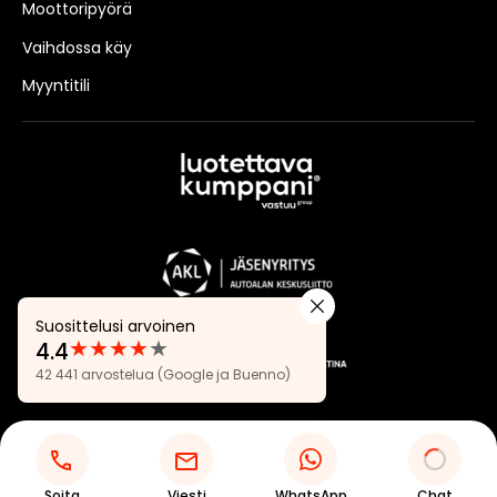
Moottoripyörä
Vaihdossa käy
Myyntitili
Suosittelusi arvoinen
★
★
★
★
★
4.4
Arvostelut:
42 441 arvostelua
(Google ja Buenno)
4.4
Tietosuojaseloste
Evästeasetukset
Soita
Viesti
WhatsApp
Chat