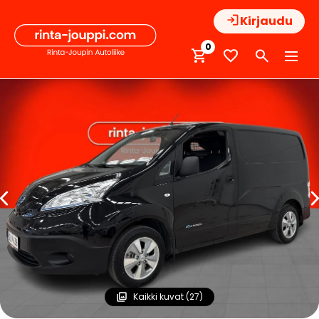
Hyppää
Kirjaudu
sisältöön
0
Kaikki kuvat (27)