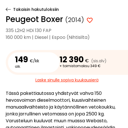
Takaisin hakutuloksiin
Peugeot Boxer
(2014)
335 L2H2 HDi 130 FAP
160 000 km | Diesel | Espoo (Nihtisilta)
149
12 390
€
€/kk
(sis.alv)
+ toimistomaksu 349 €
alk.
Laske sinulle sopiva kuukausierä
Tässä pakettiautossa yhdistyvät vahva 150
hevosvoiman dieselmoottori, kuusivaihteinen
manuaalivaihteisto ja käytännöllinen vetokoukku,
jonka jarrullinen vetomassa on jopa 2500 kg.
Varusteluun kuuluvat muun muassa Webasto,
automaattinen ilmastointi, vakionopeudensäädin,