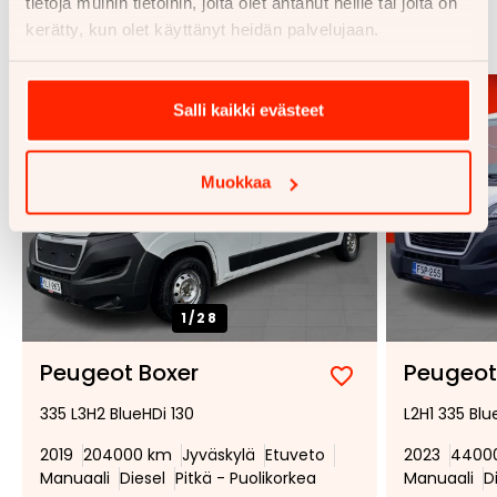
tietoja muihin tietoihin, joita olet antanut heille tai joita on
Katso kaikki
kerätty, kun olet käyttänyt heidän palvelujaan.
Salli kaikki evästeet
Muokkaa
1/
28
Peugeot Boxer
Peugeot
Lisää
Poista
335 L3H2 BlueHDi 130
L2H1 335 Blu
suosikiksi
suosikeista
2019
204000 km
Jyväskylä
Etuveto
2023
4400
Manuaali
Diesel
Pitkä - Puolikorkea
Manuaali
D