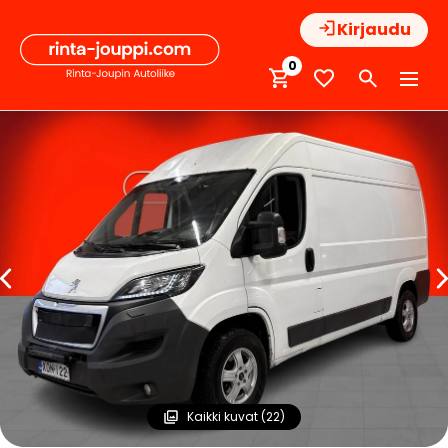
Hyppää
Kirjaudu
sisältöön
0
Kaikki kuvat (22)