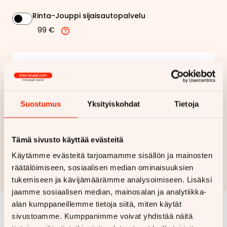
Rinta-Jouppi sijaisautopalvelu
99 €
174,01 €
Kuukausierä
Näytä
hintaerittely
Suostumus
Yksityiskohdat
Tietoja
Haluan myös tarjouksen vakuutuksesta
Tämä sivusto käyttää evästeitä
Hae rahoitustarjous
Käytämme evästeitä tarjoamamme sisällön ja mainosten
Rahoituslaskelma on suuntaa antava ja edellyttää hyväksytyn
räätälöimiseen, sosiaalisen median ominaisuuksien
luottopäätöksen ja kaskovakuutuksen.
tukemiseen ja kävijämäärämme analysoimiseen. Lisäksi
jaamme sosiaalisen median, mainosalan ja analytiikka-
alan kumppaneillemme tietoja siitä, miten käytät
sivustoamme. Kumppanimme voivat yhdistää näitä
Samankaltaisia ajoneuvoja