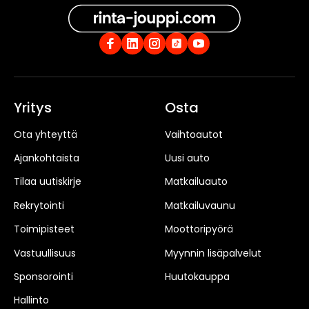
Yritys
Osta
Ota yhteyttä
Vaihtoautot
Ajankohtaista
Uusi auto
Tilaa uutiskirje
Matkailuauto
Rekrytointi
Matkailuvaunu
Toimipisteet
Moottoripyörä
Vastuullisuus
Myynnin lisäpalvelut
Sponsorointi
Huutokauppa
Hallinto