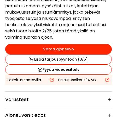
peruutuskamera, pysäköintitutkat, kuljettajan
mukavuusistuin ja istuinlämmitys, jotka tekevät
työajosta selvästi mukavampaa. Erityisen
houkutteleva yksityiskohta on juuri uusittu tuulilasi
sekä tuore huolto 2/25, joten tämä yksilö on
valmiina suoraan ajoon.
Varaa ajoneuvo
Lisää tarjouspyyntöön
(
0
/5)
Pyydä videoesittely
Toimitus saatavilla
Palautusoikeus 14 vrk
Varusteet
Ajoneuvon tiedot