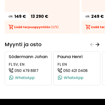
149 €
13 290 €
249 €
alk.
alk.
Lisää tarjouspyyntöön
(
0
/5)
Lisää t
Myynti ja osto
Södermann Johan
Pauna Henri
FI, SV, EN
FI, EN
050 479 8917
050 421 0408
(+358504798917, 0504798917, +358 
(+358504
WhatsApp
WhatsApp