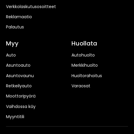
Verkkolaskutusosoitteet
Reklamaatio
Palautus
Myy
Huollata
Auto
Autohuolto
Asuntoauto
Merkkihuolto
Asuntovaunu
Huoltorahoitus
Retkeilyauto
Varaosat
Moottoripyörä
Vaihdossa käy
Myyntitili