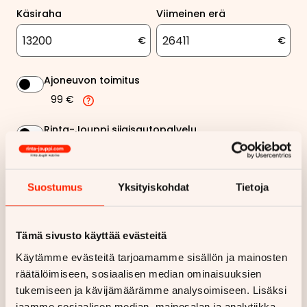
Käsiraha
Viimeinen erä
€
€
Ajoneuvon toimitus
99 €
Rinta-Jouppi sijaisautopalvelu
99 €
Suostumus
Yksityiskohdat
Tietoja
602,57 €
Kuukausierä
Näytä
hintaerittely
Tämä sivusto käyttää evästeitä
Käytämme evästeitä tarjoamamme sisällön ja mainosten
Haluan myös tarjouksen vakuutuksesta
räätälöimiseen, sosiaalisen median ominaisuuksien
tukemiseen ja kävijämäärämme analysoimiseen. Lisäksi
Hae rahoitustarjous
jaamme sosiaalisen median, mainosalan ja analytiikka-