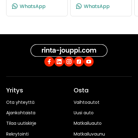
(+358505968406, 0505968406, +35
(+358504
WhatsApp
WhatsApp
Yritys
Osta
Ota yhteyttä
Vaihtoautot
Ajankohtaista
Uusi auto
Tilaa uutiskirje
Matkailuauto
Rekrytointi
Matkailuvaunu