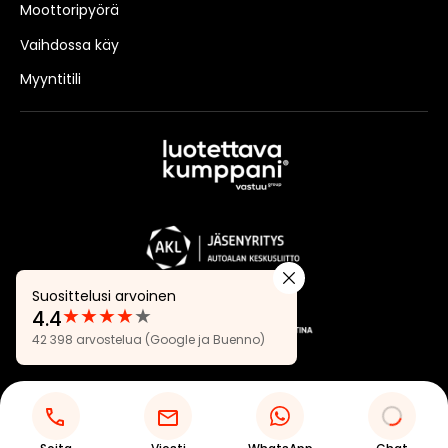
Moottoripyörä
Vaihdossa käy
Myyntitili
Suosittelusi arvoinen
★
★
★
★
★
4.4
Arvostelut:
42 398 arvostelua
(Google ja Buenno)
4.4
Tietosuojaseloste
Evästeasetukset