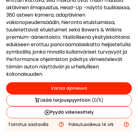
erittäin kattava, sillä mukana ovat muun muassa
aktiivinen ilmajousitus, Head-Up -näyttö tuulilasissa,
360 asteen kamera, adaptiivinen
vakionopeudensäädin, hieronta etuistuimissa,
tuuletettavat etuistuimet sekä Bowers & Wilkins
premium-äänentoisto. Yksilöllisenä yksityiskohtana
edukseen erottuu panoraamalasikatto heijastetulla
symbolilla, jonka rinnalla kullanväriset turvavyöt ja
Performance ohjelmiston päivitys viimeistelevät
tämän auton näyttävän ja urheilullisen
kokonaisuuden.
Varaa ajoneuvo
Lisää tarjouspyyntöön
(
0
/5)
Pyydä videoesittely
Toimitus saatavilla
Palautusoikeus 14 vrk