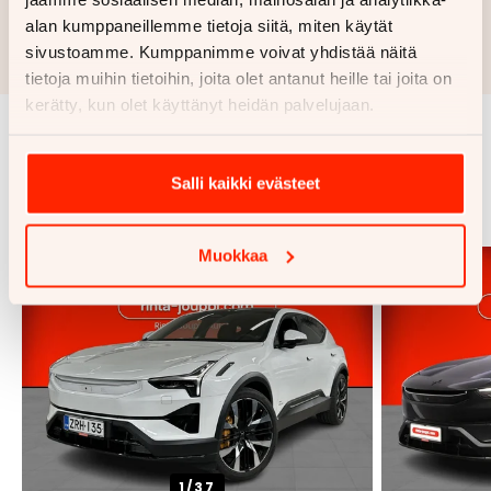
alan kumppaneillemme tietoja siitä, miten käytät
Rahoituslaskelma on suuntaa antava ja edellyttää hyväksytyn
sivustoamme. Kumppanimme voivat yhdistää näitä
luottopäätöksen ja kaskovakuutuksen.
tietoja muihin tietoihin, joita olet antanut heille tai joita on
kerätty, kun olet käyttänyt heidän palvelujaan.
Samankaltaisia ajoneuvoja
Salli kaikki evästeet
Katso kaikki
Muokkaa
1/
37