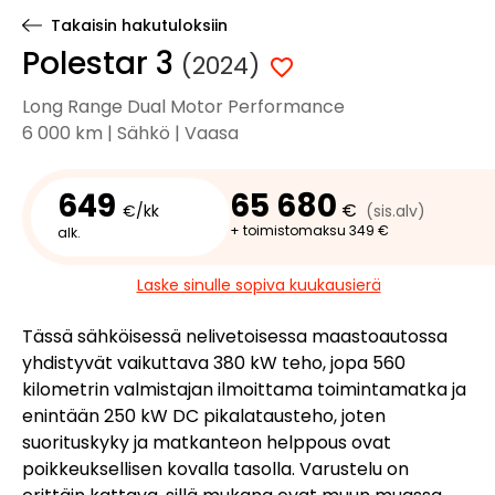
Takaisin hakutuloksiin
Polestar 3
(2024)
Long Range Dual Motor Performance
6 000 km | Sähkö | Vaasa
649
65 680
€
€/kk
(sis.alv)
+ toimistomaksu 349 €
alk.
Laske sinulle sopiva kuukausierä
Tässä sähköisessä nelivetoisessa maastoautossa
yhdistyvät vaikuttava 380 kW teho, jopa 560
kilometrin valmistajan ilmoittama toimintamatka ja
enintään 250 kW DC pikalatausteho, joten
suorituskyky ja matkanteon helppous ovat
poikkeuksellisen kovalla tasolla. Varustelu on