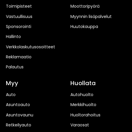
Toimipisteet
Moottoripyörä
Vastuullisuus
Myynnin lisäpalvelut
Sponsorointi
Huutokauppa
Hallinto
Verkkolaskutusosoitteet
Reklamaatio
Palautus
Myy
Huollata
Auto
Autohuolto
Asuntoauto
Merkkihuolto
Asuntovaunu
Huoltorahoitus
Retkeilyauto
Varaosat