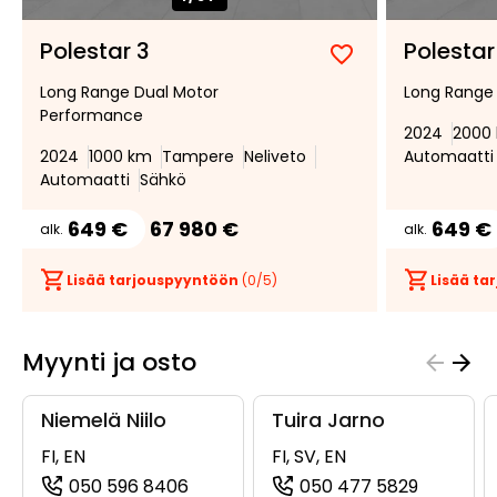
Polestar 3
Polestar
Lisää
Poista
Long Range Dual Motor
Long Range
suosikiksi
suosikeista
Performance
2024
2000
2024
1000 km
Tampere
Neliveto
Automaatti
Automaatti
Sähkö
649 €
67 980 €
649 €
alk.
alk.
Lisää tarjouspyyntöön
(
0
/5)
Lisää t
Myynti ja osto
Niemelä Niilo
Tuira Jarno
FI, EN
FI, SV, EN
050 596 8406
050 477 5829