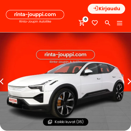
Hyppää
Kirjaudu
sisältöön
0
Kaikki kuvat (35)