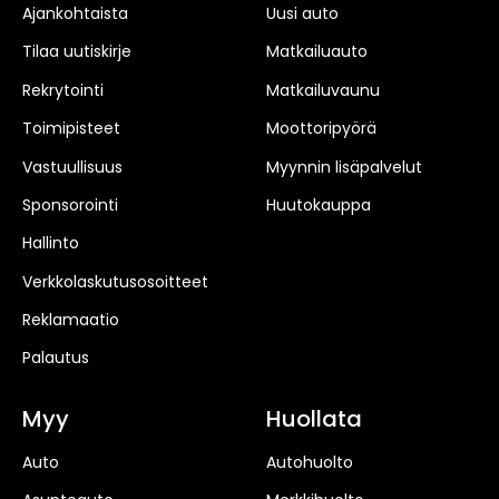
Ajankohtaista
Uusi auto
Tilaa uutiskirje
Matkailuauto
Rekrytointi
Matkailuvaunu
Toimipisteet
Moottoripyörä
Vastuullisuus
Myynnin lisäpalvelut
Sponsorointi
Huutokauppa
Hallinto
Verkkolaskutusosoitteet
Reklamaatio
Palautus
Myy
Huollata
Auto
Autohuolto