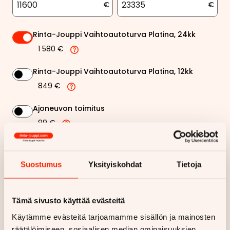
€
€
Rinta-Jouppi Vaihtoautoturva Platina, 24kk
1 580 €
Rinta-Jouppi Vaihtoautoturva Platina, 12kk
849 €
Ajoneuvon toimitus
99 €
Rinta-Jouppi sijaisautopalvelu
99 €
Suostumus
Yksityiskohdat
Tietoja
563 €
Kuukausierä
Tämä sivusto käyttää evästeitä
Näytä
hintaerittely
Käytämme evästeitä tarjoamamme sisällön ja mainosten
räätälöimiseen, sosiaalisen median ominaisuuksien