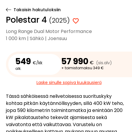
Takaisin hakutuloksiin
Polestar 4
(2025)
Long Range Dual Motor Performance
1 000 km | Sähkö | Joensuu
549
57 990
€
€/kk
(sis.alv)
+ toimistomaksu 349 €
alk.
Laske sinulle sopiva kuukausierä
Tässä sähköisessä nelivetoisessa suorituskyky
kohtaa pitkän käytännöllisyyden, sillä 400 kW teho,
jopa 590 kilometrin toimintamatka ja enintään 200
kW pikalatausteho tekevät ajamisesta sekä
vaivatonta että vaikuttavaa. Varustelu on
poikkeuksellisen kattava, mukana muun muassa