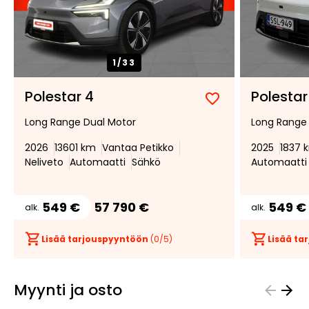
1/
33
Polestar 4
Polestar
Lisää
Poista
Long Range Dual Motor
Long Range 
suosikiksi
suosikeista
2026
13601 km
Vantaa Petikko
2025
1837 
Neliveto
Automaatti
Sähkö
Automaatti
549 €
57 790 €
549 €
alk.
alk.
Lisää tarjouspyyntöön
(
0
/5)
Lisää t
Myynti ja osto