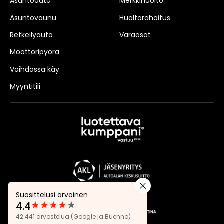
Asuntoauto
Merkkihuolto
Asuntovaunu
Huoltorahoitus
Retkeilyauto
Varaosat
Moottoripyörä
Vaihdossa käy
Myyntitili
Suosittelusi arvoinen
★
★
★
★
★
4.4
Arvostelut:
42 441 arvostelua
(Google ja Buenno)
4.4