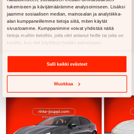
tukemiseen ja kävijämäärämme analysoimiseen. Lisäksi
Haluan myös tarjouksen vakuutuksesta
jaamme sosiaalisen median, mainosalan ja analytiikka-
alan kumppaneillemme tietoja siitä, miten käytät
Hae rahoitustarjous
sivustoamme. Kumppanimme voivat yhdistää näitä
tietoja muihin tietoihin, joita olet antanut heille tai joita on
Rahoituslaskelma on suuntaa antava ja edellyttää hyväksytyn
kerätty, kun olet käyttänyt heidän palvelujaan.
luottopäätöksen ja kaskovakuutuksen.
Salli kaikki evästeet
Samankaltaisia ajoneuvoja
Katso kaikki
Muokkaa