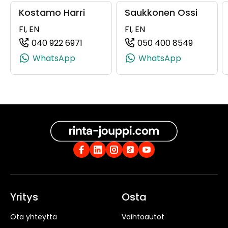
Kostamo Harri
Saukkonen Ossi
FI, EN
FI, EN
040 922 6971
050 400 8549
(+358409226971, 0409226971, +358 4
(+35850
WhatsApp
WhatsApp
Yritys
Osta
Ota yhteyttä
Vaihtoautot