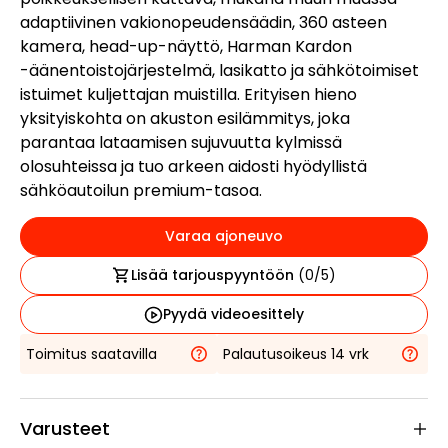
adaptiivinen vakionopeudensäädin, 360 asteen
kamera, head-up-näyttö, Harman Kardon
-äänentoistojärjestelmä, lasikatto ja sähkötoimiset
istuimet kuljettajan muistilla. Erityisen hieno
yksityiskohta on akuston esilämmitys, joka
parantaa lataamisen sujuvuutta kylmissä
olosuhteissa ja tuo arkeen aidosti hyödyllistä
sähköautoilun premium-tasoa.
Varaa ajoneuvo
Lisää tarjouspyyntöön
(
0
/5)
Pyydä videoesittely
Toimitus saatavilla
Palautusoikeus 14 vrk
Varusteet