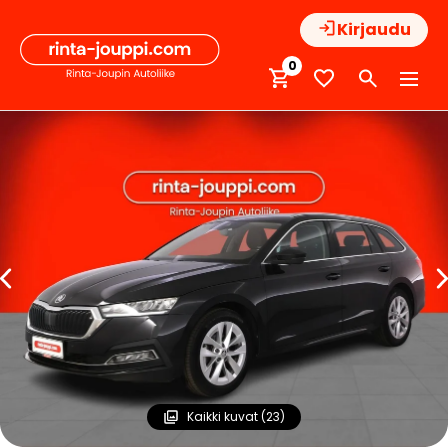
Hyppää
Kirjaudu
sisältöön
0
Kaikki kuvat (23)