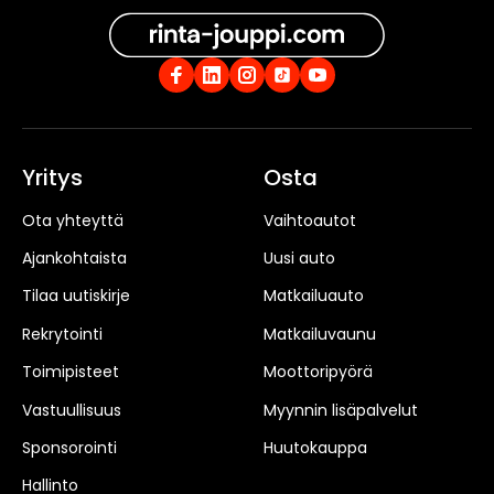
Yritys
Osta
Ota yhteyttä
Vaihtoautot
Ajankohtaista
Uusi auto
Tilaa uutiskirje
Matkailuauto
Rekrytointi
Matkailuvaunu
Toimipisteet
Moottoripyörä
Vastuullisuus
Myynnin lisäpalvelut
Sponsorointi
Huutokauppa
Hallinto