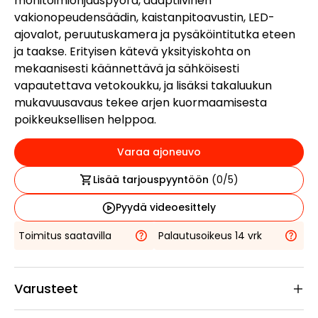
monitoimiohjauspyörä, adaptiivinen
vakionopeudensäädin, kaistanpitoavustin, LED-
ajovalot, peruutuskamera ja pysäköintitutka eteen
ja taakse. Erityisen kätevä yksityiskohta on
mekaanisesti käännettävä ja sähköisesti
vapautettava vetokoukku, ja lisäksi takaluukun
mukavuusavaus tekee arjen kuormaamisesta
poikkeuksellisen helppoa.
Varaa ajoneuvo
Lisää tarjouspyyntöön
(
0
/5)
Pyydä videoesittely
Toimitus saatavilla
Palautusoikeus 14 vrk
Varusteet