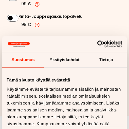
99 €
Rinta-Jouppi sijaisautopalvelu
99 €
324,66 €
Kuukausierä
Näytä
hintaerittely
Suostumus
Yksityiskohdat
Tietoja
Haluan myös tarjouksen vakuutuksesta
Tämä sivusto käyttää evästeitä
Käytämme evästeitä tarjoamamme sisällön ja mainosten
Hae rahoitustarjous
räätälöimiseen, sosiaalisen median ominaisuuksien
Rahoituslaskelma on suuntaa antava ja edellyttää hyväksytyn
tukemiseen ja kävijämäärämme analysoimiseen. Lisäksi
luottopäätöksen ja kaskovakuutuksen.
jaamme sosiaalisen median, mainosalan ja analytiikka-
alan kumppaneillemme tietoja siitä, miten käytät
sivustoamme. Kumppanimme voivat yhdistää näitä