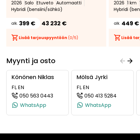
2026
Salo
Etuveto
Automaatti
2026
1 km
Hybridi (bensiini/sähkö)
Hybridi (ben
399 €
43 232 €
449 €
alk.
alk.
Lisää tarjouspyyntöön
(
0
/5)
Lisää t
Myynti ja osto
Könönen Niklas
Mölsä Jyrki
FI, EN
FI, EN
050 563 0443
050 413 5284
(+358505630443, 0505630443, +35
(+358504
WhatsApp
WhatsApp