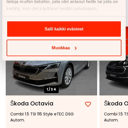
tietoja muihin tietoihin, joita olet antanut heille tai joita on
Samankaltaisia ajoneuvoja
kerätty, kun olet käyttänyt heidän palvelujaan.
Katso kaikki
Salli kaikki evästeet
Muokkaa
1/
34
Škoda Octavia
Škoda O
Lisää
Poista
Combi 1.5 TSI 116 Style eTEC DSG
Combi 1.5 T
suosikiksi
suosikeista
Autom.
Autom.