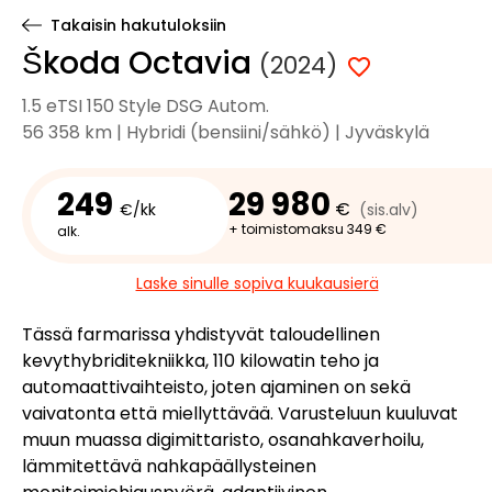
Takaisin hakutuloksiin
Škoda Octavia
(2024)
1.5 eTSI 150 Style DSG Autom.
56 358 km | Hybridi (bensiini/sähkö) | Jyväskylä
249
29 980
€
€/kk
(sis.alv)
+ toimistomaksu 349 €
alk.
Laske sinulle sopiva kuukausierä
Tässä farmarissa yhdistyvät taloudellinen
kevythybriditekniikka, 110 kilowatin teho ja
automaattivaihteisto, joten ajaminen on sekä
vaivatonta että miellyttävää. Varusteluun kuuluvat
muun muassa digimittaristo, osanahkaverhoilu,
lämmitettävä nahkapäällysteinen