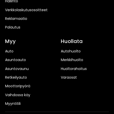
Hallinto
Verkkolaskutusosoitteet
Reklamaatio
Palautus
Myy
Huollata
Auto
Autohuolto
Asuntoauto
Merkkihuolto
Asuntovaunu
Huoltorahoitus
Retkeilyauto
Varaosat
Moottoripyörä
Vaihdossa käy
Myyntitili