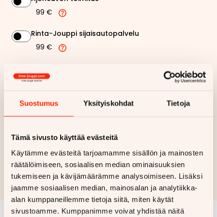
99 €
Rinta-Jouppi sijaisautopalvelu
99 €
389,05 €
Kuukausierä
Näytä
hintaerittely
Suostumus
Yksityiskohdat
Tietoja
Haluan myös tarjouksen vakuutuksesta
Tämä sivusto käyttää evästeitä
Käytämme evästeitä tarjoamamme sisällön ja mainosten
Hae rahoitustarjous
räätälöimiseen, sosiaalisen median ominaisuuksien
tukemiseen ja kävijämäärämme analysoimiseen. Lisäksi
Rahoituslaskelma on suuntaa antava ja edellyttää hyväksytyn
luottopäätöksen ja kaskovakuutuksen.
jaamme sosiaalisen median, mainosalan ja analytiikka-
alan kumppaneillemme tietoja siitä, miten käytät
sivustoamme. Kumppanimme voivat yhdistää näitä