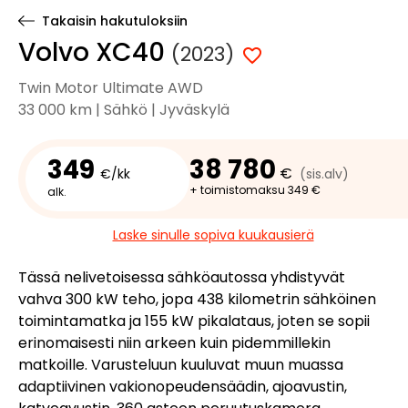
Takaisin hakutuloksiin
Volvo XC40
(2023)
Twin Motor Ultimate AWD
33 000 km | Sähkö | Jyväskylä
349
38 780
€
€/kk
(sis.alv)
+ toimistomaksu 349 €
alk.
Laske sinulle sopiva kuukausierä
Tässä nelivetoisessa sähköautossa yhdistyvät
vahva 300 kW teho, jopa 438 kilometrin sähköinen
toimintamatka ja 155 kW pikalataus, joten se sopii
erinomaisesti niin arkeen kuin pidemmillekin
matkoille. Varusteluun kuuluvat muun muassa
adaptiivinen vakionopeudensäädin, ajoavustin,