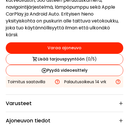
katveavustin, 360 asteen peruutuskamera,
navigointijärjestelmä, lämpöpumppu sekä Apple
CarPlay ja Android Auto. Erityisen hieno
yksityiskohta on puskurin alle taittuva vetokoukku,
joka tuo käytännöllisyyttä ilman että ulkonäkö
kärsii.
Varaa ajoneuvo
Lisää tarjouspyyntöön
(
0
/5)
Pyydä videoesittely
Toimitus saatavilla
Palautusoikeus 14 vrk
Varusteet
Ajoneuvon tiedot