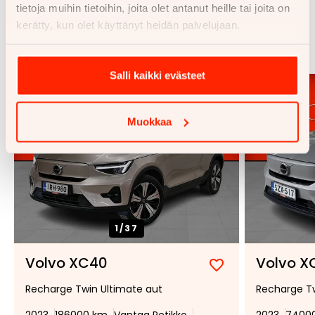
tietoja muihin tietoihin, joita olet antanut heille tai joita on
Samankaltaisia ajoneuvoja
kerätty, kun olet käyttänyt heidän palvelujaan.
Katso kaikki
Salli kaikki evästeet
Muokkaa
1/
37
Volvo XC40
Volvo X
Lisää
Poista
Recharge Twin Ultimate aut
Recharge Tw
suosikiksi
suosikeista