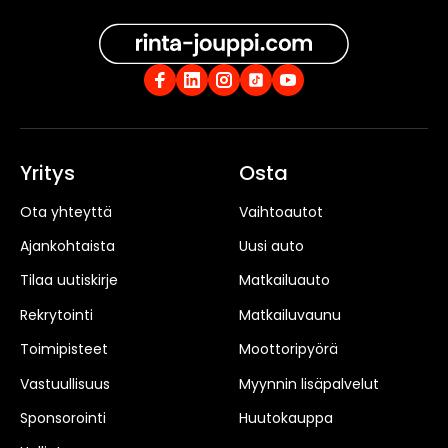
Yritys
Osta
Ota yhteyttä
Vaihtoautot
Ajankohtaista
Uusi auto
Tilaa uutiskirje
Matkailuauto
Rekrytointi
Matkailuvaunu
Toimipisteet
Moottoripyörä
Vastuullisuus
Myynnin lisäpalvelut
Sponsorointi
Huutokauppa