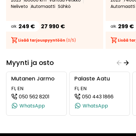
2023
186000 km
Vantaa Petikko
2023
7400
Neliveto
Automaatti
Sähkö
Automaatti
249 €
27 990 €
299 €
alk.
alk.
Lisää tarjouspyyntöön
(
0
/5)
Lisää t
Myynti ja osto
Mutanen Jarmo
Palaste Aatu
FI, EN
FI, EN
050 562 8201
050 443 1866
(+358505628201, 0505628201, +358 5
(+358504
WhatsApp
WhatsApp