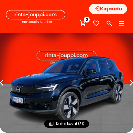
Hyppää
Kirjaudu
sisältöön
0
Kaikki kuvat (31)