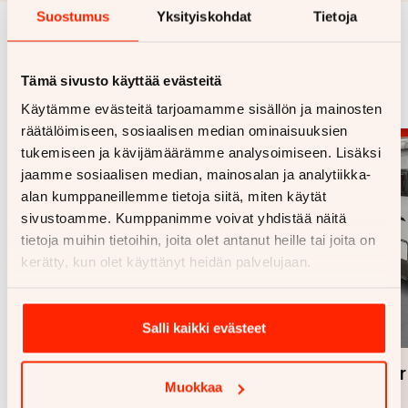
Suostumus
Yksityiskohdat
Tietoja
Samankaltaisia ajoneuvoja
Tämä sivusto käyttää evästeitä
Katso kaikki
Käytämme evästeitä tarjoamamme sisällön ja mainosten
räätälöimiseen, sosiaalisen median ominaisuuksien
tukemiseen ja kävijämäärämme analysoimiseen. Lisäksi
jaamme sosiaalisen median, mainosalan ja analytiikka-
alan kumppaneillemme tietoja siitä, miten käytät
sivustoamme. Kumppanimme voivat yhdistää näitä
tietoja muihin tietoihin, joita olet antanut heille tai joita on
kerätty, kun olet käyttänyt heidän palvelujaan.
Salli kaikki evästeet
1/
32
LMC Liberty 642
Bürstne
Lisää
Poista
Muokkaa
Fiat 2,3 130
Fiat 130hv.