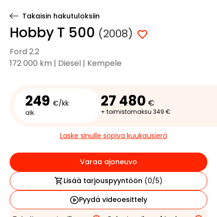
Takaisin hakutuloksiin
Hobby T 500
(2008)
Ford 2.2
172 000 km | Diesel | Kempele
249
27 480
€
€/kk
+ toimistomaksu 349 €
alk.
Laske sinulle sopiva kuukausierä
Varaa ajoneuvo
Lisää tarjouspyyntöön
(
0
/5)
Pyydä videoesittely