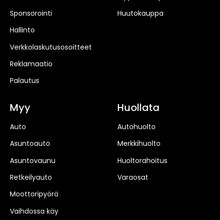
Sponsorointi
Huutokauppa
Hallinto
Verkkolaskutusosoitteet
Reklamaatio
Palautus
Myy
Huollata
Auto
Autohuolto
Asuntoauto
Merkkihuolto
Asuntovaunu
Huoltorahoitus
Retkeilyauto
Varaosat
Moottoripyörä
Vaihdossa käy