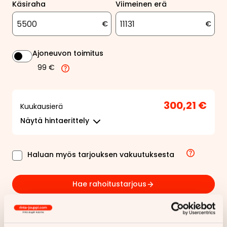
Käsiraha
Viimeinen erä
€
€
Ajoneuvon toimitus
99 €
300,21 €
Kuukausierä
Näytä
hintaerittely
Haluan myös tarjouksen vakuutuksesta
Hae rahoitustarjous
Rahoituslaskelma on suuntaa antava ja edellyttää hyväksytyn
luottopäätöksen ja kaskovakuutuksen.