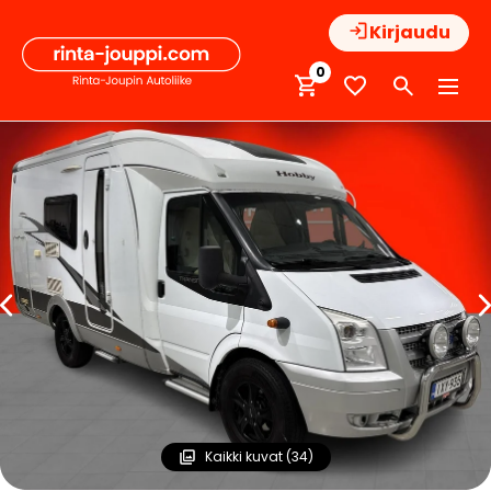
Hyppää
Kirjaudu
sisältöön
0
Kaikki kuvat (34)