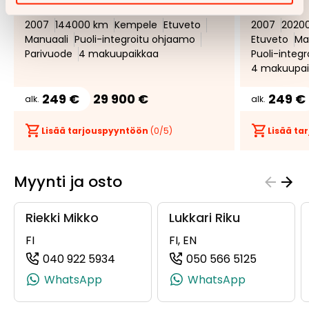
suosikiksi
suosikeista
2007
144000 km
Kempele
Etuveto
2007
2020
Manuaali
Puoli-integroitu ohjaamo
Etuveto
Ma
Parivuode
4 makuupaikkaa
Puoli-integ
4 makuupai
249 €
29 900 €
249 €
alk.
alk.
Lisää tarjouspyyntöön
(
0
/5)
Lisää t
Myynti ja osto
Riekki Mikko
Lukkari Riku
FI
FI, EN
040 922 5934
050 566 5125
(+358409225934, 0409225934, +358
(+3585056
WhatsApp
WhatsApp