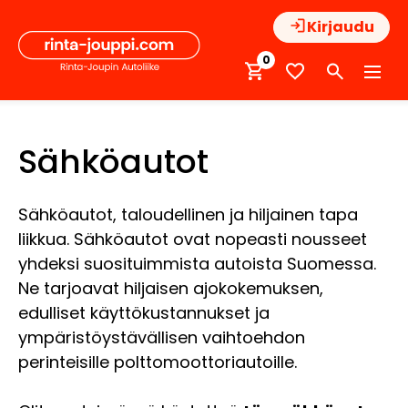
Hyppää
Kirjaudu
sisältöön
0
Sähköautot
Sähköautot, taloudellinen ja hiljainen tapa
liikkua. Sähköautot ovat nopeasti nousseet
yhdeksi suosituimmista autoista Suomessa.
Ne tarjoavat hiljaisen ajokokemuksen,
edulliset käyttökustannukset ja
ympäristöystävällisen vaihtoehdon
perinteisille polttomoottoriautoille.