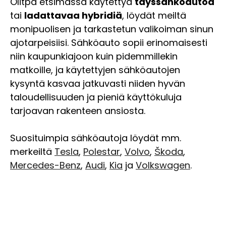
Olitpa etsimässä käytettyä
täyssähköautoa
tai
ladattavaa hybridiä
, löydät meiltä
monipuolisen ja tarkastetun valikoiman sinun
ajotarpeisiisi. Sähköauto sopii erinomaisesti
niin kaupunkiajoon kuin pidemmillekin
matkoille, ja käytettyjen sähköautojen
kysyntä kasvaa jatkuvasti niiden hyvän
taloudellisuuden ja pieniä käyttökuluja
tarjoavan rakenteen ansiosta.
Suosituimpia sähköautoja löydät mm.
merkeiltä
Tesla
,
Polestar
,
Volvo
,
Škoda
,
Mercedes-Benz
,
Audi
,
Kia
ja
Volkswagen
.