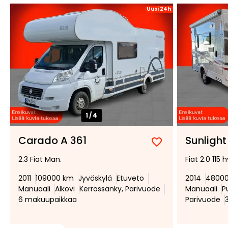
Uusi 24h
1/
4
Carado A 361
Sunlight
Lisää
Poista
2.3 Fiat Man.
Fiat 2.0 115 h
suosikiksi
suosikeista
2011
109000 km
Jyväskylä
Etuveto
2014
4800
Manuaali
Alkovi
Kerrossänky, Parivuode
Manuaali
P
6 makuupaikkaa
Parivuode