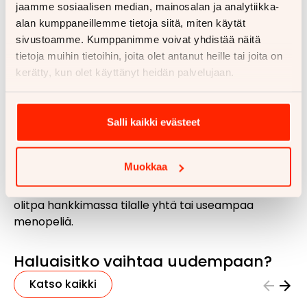
Hyväksyttyäsi tarjouksemme, voit tuoda
jaamme sosiaalisen median, mainosalan ja analytiikka-
matkailuautosi sinua lähimpänä olevaan
alan kumppaneillemme tietoja siitä, miten käytät
myymäläämme
sivustoamme. Kumppanimme voivat yhdistää näitä
Maksamme mahdollisen loppuvelan ja
tietoja muihin tietoihin, joita olet antanut heille tai joita on
siirrämme rahat tilillesi
kerätty, kun olet käyttänyt heidän palvelujaan.
Voit myös vaihtaa matkailuautosi
mihin tahansa meillä myynnissä
Salli kaikki evästeet
olevaan ajoneuvoon
Muokkaa
Löytyykö pihasta useampi vähälle käytölle jäänyt
ajoneuvo? Voit tarjota niitä kaikkia vaihdossa meille,
olitpa hankkimassa tilalle yhtä tai useampaa
menopeliä.
Haluaisitko vaihtaa uudempaan?
Katso kaikki