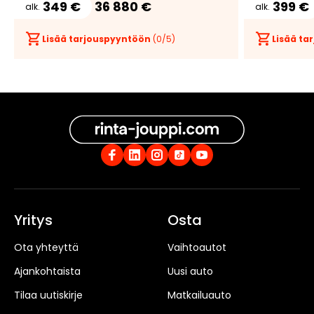
349 €
36 880 €
399 €
alk.
alk.
Lisää tarjouspyyntöön
(
0
/5)
Lisää t
Yritys
Osta
Ota yhteyttä
Vaihtoautot
Ajankohtaista
Uusi auto
Tilaa uutiskirje
Matkailuauto