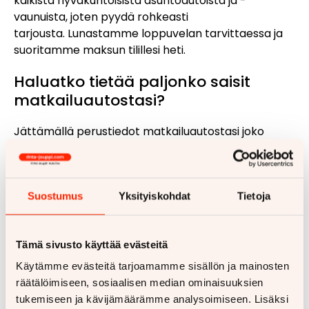
kaikista hyväkuntoisista asuntoautoista ja -
vaunuista, joten pyydä rohkeasti
tarjousta. Lunastamme loppuvelan tarvittaessa ja
suoritamme maksun tilillesi heti.
Haluatko tietää paljonko saisit
matkailuautostasi?
Jättämällä perustiedot matkailuautostasi joko
lomakkeella
tai soittamalla meille, saat meiltä
tarjouksen.
Näin helppoa ajoneuvon myyminen
Suostumus
Yksityiskohdat
Tietoja
meille on:
Tämä sivusto käyttää evästeitä
Jätä meille tiedot asuntoautostasi, joko
lomakkeella tai soittamalla
Käytämme evästeitä tarjoamamme sisällön ja mainosten
räätälöimiseen, sosiaalisen median ominaisuuksien
Saat meiltä tarjouksen
tukemiseen ja kävijämäärämme analysoimiseen. Lisäksi