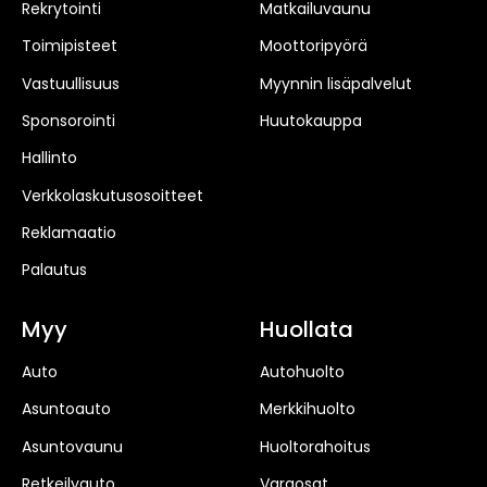
Rekrytointi
Matkailuvaunu
Toimipisteet
Moottoripyörä
Vastuullisuus
Myynnin lisäpalvelut
Sponsorointi
Huutokauppa
Hallinto
Verkkolaskutusosoitteet
Reklamaatio
Palautus
Myy
Huollata
Auto
Autohuolto
Asuntoauto
Merkkihuolto
Asuntovaunu
Huoltorahoitus
Retkeilyauto
Varaosat