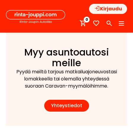
Hyppää
Kirjaudu
sisältöön
0
Myy asuntoautosi
meille
Pyydä meiltä tarjous matkailuajoneuvostasi
lomakkeella tai olemalla yhteydessä
suoraan Caravan-myymälöihimme.
Yhteystiedot