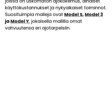
joissa on uskomaton ajokokemus, alhaiset
käyttökustannukset ja nykyaikaiset toiminnot.
Suosituimpia malleja ovat
Model S
,
Model 3
ja
Model Y
, jokaisella mallilla omat
vahvuutensa eri ajotarpeisiin.