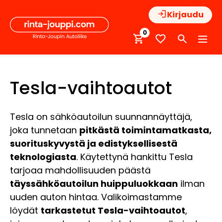
Hyppää
Kirjaudu
sisältöön
0
Tesla-vaihtoautot
Tesla on sähköautoilun suunnannäyttäjä,
joka tunnetaan
pitkästä toimintamatkasta,
suorituskyvystä ja edistyksellisestä
teknologiasta
. Käytettynä hankittu Tesla
tarjoaa mahdollisuuden päästä
täyssähköautoilun huippuluokkaan
ilman
uuden auton hintaa. Valikoimastamme
löydät
tarkastetut Tesla-vaihtoautot
,