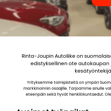
Rinta-Joupin Autoliike on suomalaise
edistyksellinen ote autokaupan
kesätyöntekij
Yrityksemme toimipisteitä on ympäri Suomea
markkinoinnin osaajille. Tarjoamme sinulle v
eteenpäin sekä hyvät henkilökuntaedut. Ol