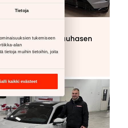
Tietoja
10.2.2026
Artisti Tuomas Kauhasen
 ominaisuuksien tukemiseen
uudet sävelet
tiikka-alan
ietoja muihin tietoihin, joita
automyyjänä
Salli kaikki evästeet