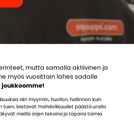
erinteet, mutta samalla aktiivinen ja
e myös vuosittain lähes sadalle
ty joukkoomme!
uksia niin myynnin, huollon, hallinnon kuin
 tuen, loistavat mahdollisuudet päästä uralla
kyvät meillä arjen tekoina ja tapana toimia.