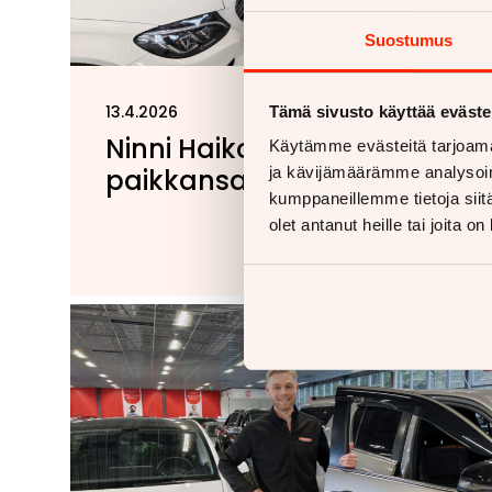
Suostumus
13.4.2026
Tämä sivusto käyttää eväste
Ninni Haikonen löysi
Käytämme evästeitä tarjoama
paikkansa autoalalta
ja kävijämäärämme analysoim
kumppaneillemme tietoja siitä
olet antanut heille tai joita o