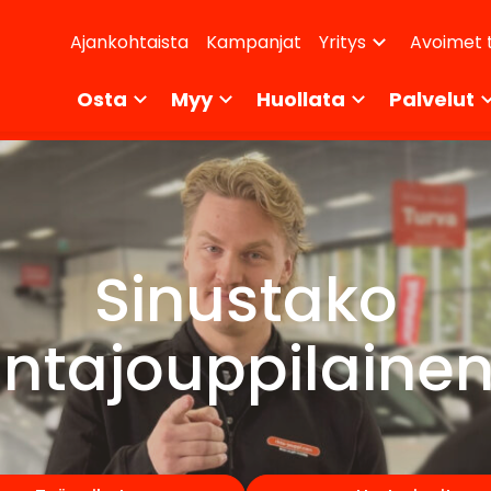
dary
Ajankohtaista
Kampanjat
Avoimet 
Yritys
ikko
Osta
Myy
Huollata
Palvelut
Sinustako
intajouppilaine