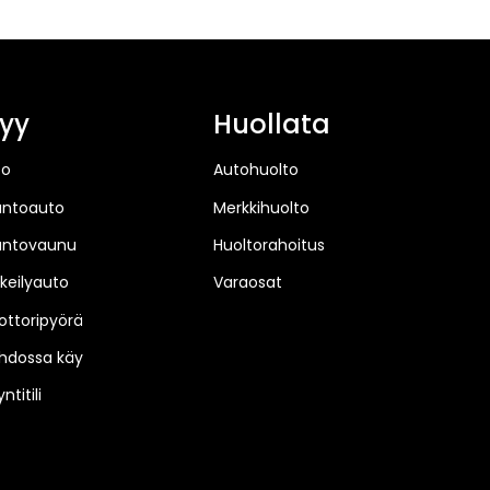
yy
Huollata
to
Autohuolto
untoauto
Merkkihuolto
untovaunu
Huoltorahoitus
keilyauto
Varaosat
ttoripyörä
hdossa käy
ntitili