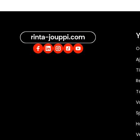
Y
O
A
Ti
R
T
V
S
Ha
V