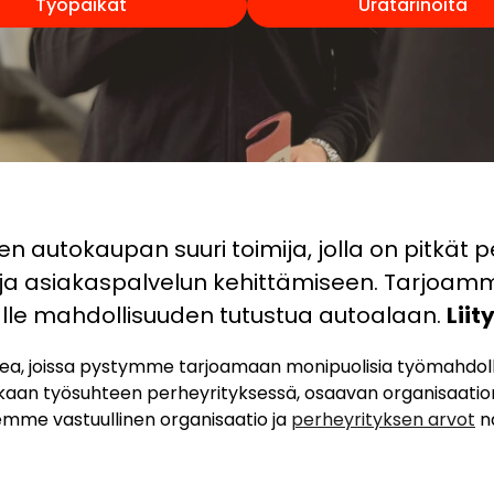
Työpaikat
Uratarinoita
n autokaupan suuri toimija, jolla on pitkät p
 ja asiakaspalvelun kehittämiseen. Tarjoamm
älle mahdollisuuden tutustua autoalaan.
Lii
, joissa pystymme tarjoamaan monipuolisia työmahdollisu
akaan työsuhteen perheyrityksessä, osaavan organisaation
emme vastuullinen organisaatio ja
perheyrityksen arvot
nä