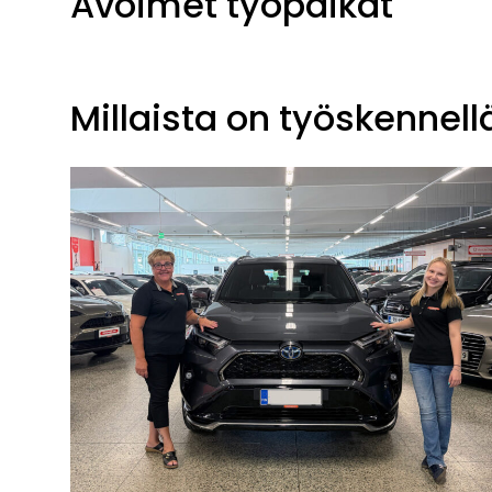
Avoimet työpaikat
Millaista on työskennell