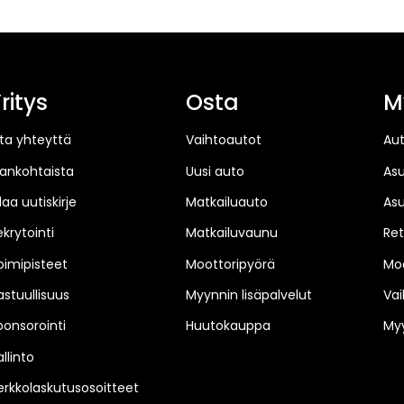
ritys
Osta
M
ta yhteyttä
Vaihtoautot
Au
jankohtaista
Uusi auto
As
laa uutiskirje
Matkailuauto
As
ekrytointi
Matkailuvaunu
Ret
oimipisteet
Moottoripyörä
Moo
astuullisuus
Myynnin lisäpalvelut
Vai
ponsorointi
Huutokauppa
Myy
llinto
erkkolaskutusosoitteet