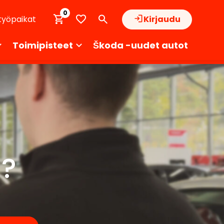
0
työpaikat
Kirjaudu
Toimipisteet
Škoda -uudet autot
n?