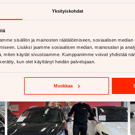
Yksityiskohdat
2.3.2026
itä
Automyyjien
mme sisällön ja mainosten räätälöimiseen, sosiaalisen median
parhaimmistoon alle
iseen. Lisäksi jaamme sosiaalisen median, mainosalan ja analy
, miten käytät sivustoamme. Kumppanimme voivat yhdistää näitä t
vuodessa: ”En tykkää
n kerätty, kun olet käyttänyt heidän palvelujaan.
epäonnistua”
Muokkaa