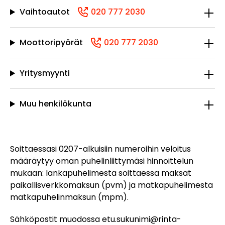
Vaihtoautot
020 777 2030
(+358207772030, 0207772030, +358
Moottoripyörät
020 777 2030
(+358207772030, 0207772030, +
Yritysmyynti
Muu henkilökunta
Soittaessasi 0207-alkuisiin numeroihin veloitus
määräytyy oman puhelinliittymäsi hinnoittelun
mukaan: lankapuhelimesta soittaessa maksat
paikallisverkkomaksun (pvm) ja matkapuhelimesta
matkapuhelinmaksun (mpm).
Sähköpostit muodossa
etu.sukunimi@rinta-