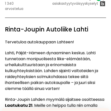
1 340
asiakastyytyväisyyskyselyt
arvostelua
Rinta-Joupin Autoliike Lahti
Tervetuloa autokauppaan Lahteen!
Lahti, Päijät-Hämeen dynaaminen keskus. Lahti
tunnetaan monipuolisesta liike-elämästään,
urheilukulttuuristaan ja erinomaisista
kulkuyhteyksistään. Lahden sijainti valtateiden ja
raideyhteyksien solmukohdassa tekee siitä
ihanteellisen paikan autokaupalle – ja juuri siksi
olemme täällä sinua varten!
Rinta-Joupin Lahden myymälä sijaitsee osoitteessa
Laatukatu 21
. Meille on helppo tulla niin omalla