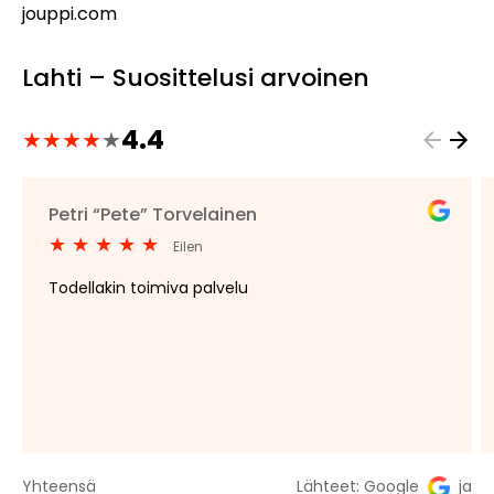
jouppi.com
Lahti – Suosittelusi arvoinen
4.4
★
★
★
★
★
Arvostelut:
4.4
Petri “Pete” Torvelainen
Arvostelu:
★
★
★
★
★
Eilen
5
Todellakin toimiva palvelu
/
5
Yhteensä
Lähteet: Google
ja