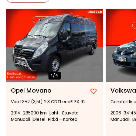
Uusi 24h
1/
4
Opel Movano
Volkswa
Lisää
Poista
Van L3H2 (3,5t) 2.3 CDTI ecoFLEX 92
Comfortline
suosikiksi
suosikeista
2014
285000 km
Lahti
Etuveto
2006
3414
Manuaali
Diesel
Pitkä – Korkea
Manuaali
B