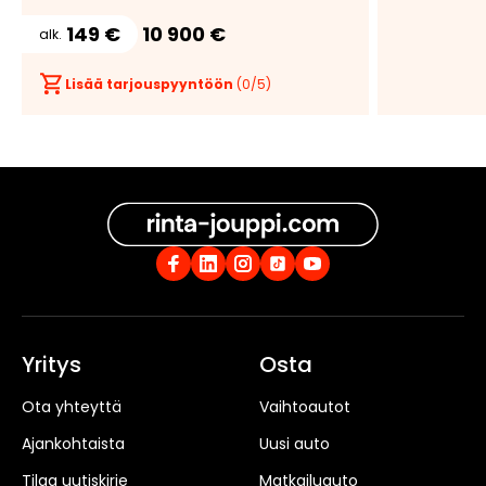
149 €
10 900 €
alk.
Lisää tarjouspyyntöön
(
0
/5)
Tee
tarjous:
huutokaup
Yritys
Osta
Ota yhteyttä
Vaihtoautot
Ajankohtaista
Uusi auto
Tilaa uutiskirje
Matkailuauto