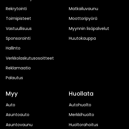
Rekrytointi
Matkailuvaunu
Toimipisteet
Moottoripyörä
Vastuullisuus
Myynnin lisäpalvelut
Sponsorointi
Huutokauppa
Hallinto
Verkkolaskutusosoitteet
Reklamaatio
Palautus
Myy
Huollata
Auto
Autohuolto
Asuntoauto
Merkkihuolto
Asuntovaunu
Huoltorahoitus