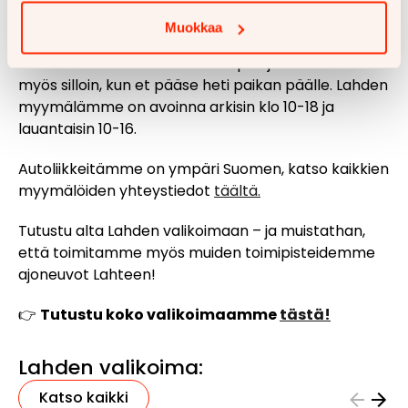
mahdollisimman joustavasti ja siksi chat-
Muokkaa
automyyjämme ovat tavoitettavissa
joka päivä
klo 8–22
verkossa. Näin saat apua ja vastauksia
myös silloin, kun et pääse heti paikan päälle. Lahden
myymälämme on avoinna arkisin klo 10-18 ja
lauantaisin 10-16.
Autoliikkeitämme on ympäri Suomen, katso kaikkien
myymälöiden yhteystiedot
täältä.
Tutustu alta Lahden valikoimaan – ja muistathan,
että toimitamme myös muiden toimipisteidemme
ajoneuvot Lahteen!
👉
Tutustu koko valikoimaamme
tästä!
Lahden valikoima:
Katso kaikki