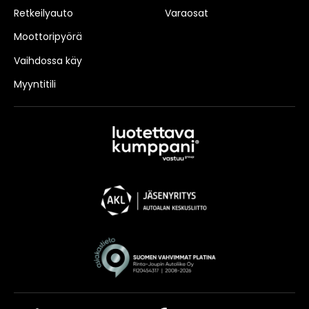
Retkeilyauto
Varaosat
Moottoripyörä
Vaihdossa käy
Myyntitili