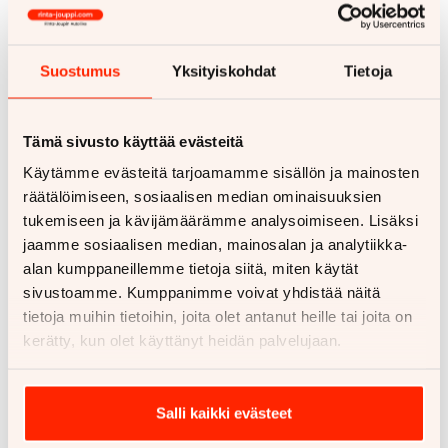
autolla kuin julkisilla – ja asiakkaillemme on tarjolla
runsaasti pysäköintitilaa aivan liikkeen edessä.
Lahden keskustasta autolla pääset perille alla 10
minuutissa ja julkisillakaan ei varttia kauempaa
Suostumus
Yksityiskohdat
Tietoja
kestä.
Valikoimastamme löydät satoja tarkastettuja
Tämä sivusto käyttää evästeitä
henkilöautoja
,
moottoripyöriä
sekä
pakettiautoja
eri
Käytämme evästeitä tarjoamamme sisällön ja mainosten
käyttötarpeisiin ja budjetteihin. Olitpa sitten
räätälöimiseen, sosiaalisen median ominaisuuksien
ensiauton etsijä, perhekoon kasvattaja tai tarvitse
tukemiseen ja kävijämäärämme analysoimiseen. Lisäksi
työhösi luotettavaa työvälinettä, löydämme
jaamme sosiaalisen median, mainosalan ja analytiikka-
yhdessä juuri sinulle sopivan ajoneuvon.
alan kumppaneillemme tietoja siitä, miten käytät
sivustoamme. Kumppanimme voivat yhdistää näitä
Asiantuntevat automyyjämme Lahdessa auttavat
tietoja muihin tietoihin, joita olet antanut heille tai joita on
sinua mielellään. Tarjoamme reilut
vaihtoarviot
,
kerätty, kun olet käyttänyt heidän palvelujaan.
joustavat
rahoitusratkaisut
sekä kaikki tarvittavat
lisäpalvelut
, kuten
autovakuutukset
ja
Rinta-Jouppi
Turvan
.
Salli kaikki evästeet
Haluamme palvella asiakkaitamme