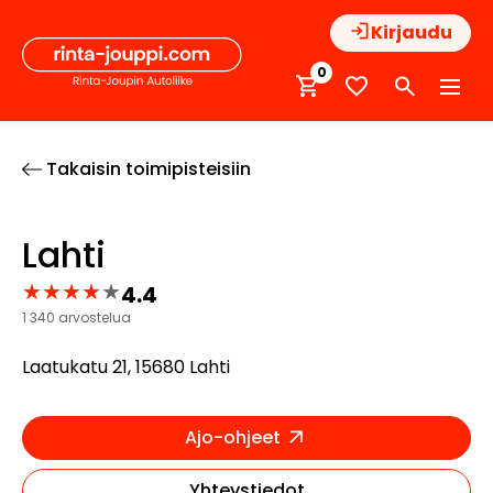
Hyppää
Kirjaudu
sisältöön
0
Takaisin toimipisteisiin
Lahti
★
★
★
★
★
4.4
Arvostelut:
1 340 arvostelua
4.4
Laatukatu 21, 15680 Lahti
Ajo-ohjeet
Yhteystiedot