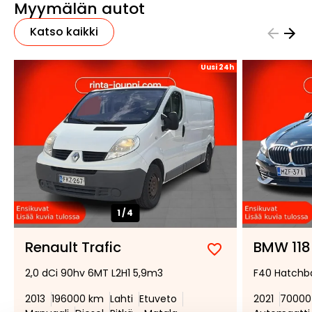
Myymälän autot
Katso kaikki
Uusi 24h
1/
4
Renault Trafic
BMW 118
Lisää
Poista
2,0 dCi 90hv 6MT L2H1 5,9m3
F40 Hatchba
suosikiksi
suosikeista
2013
196000 km
Lahti
Etuveto
2021
70000