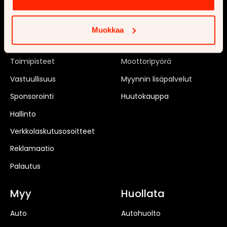
Ajankohtaista
Uusi auto
Tilaa uutiskirje
Matkailuauto
Muokkaa
Rekrytointi
Matkailuvaunu
Toimipisteet
Moottoripyörä
Vastuullisuus
Myynnin lisäpalvelut
Sponsorointi
Huutokauppa
Hallinto
Verkkolaskutusosoitteet
Reklamaatio
Palautus
Myy
Huollata
Auto
Autohuolto