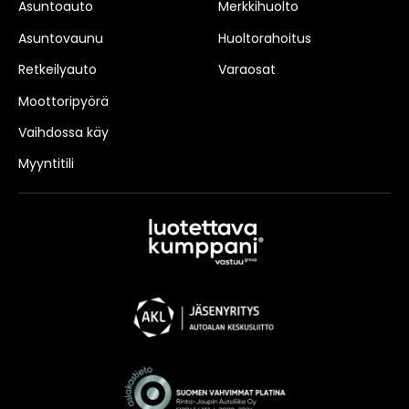
Asuntoauto
Merkkihuolto
Asuntovaunu
Huoltorahoitus
Retkeilyauto
Varaosat
Moottoripyörä
Vaihdossa käy
Myyntitili