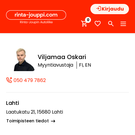
Hyppää
Kirjaudu
sisältöön
0
Viljamaa Oskari
Myyntiavustaja
FI, EN
050 479 7862
(+358504797862, 0504797862, +358 
Lahti
Laatukatu 21, 15680 Lahti
Toimipisteen tiedot