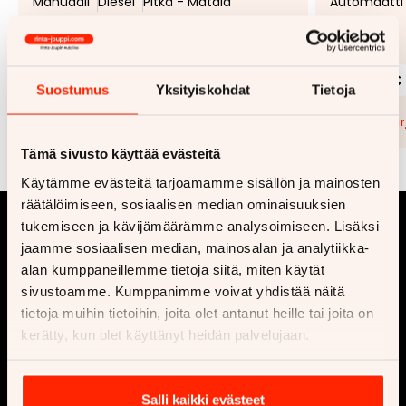
Manuaali
Diesel
Pitkä - Matala
Automaatti
99 €
9 480 €
249 €
alk.
alk.
Suostumus
Yksityiskohdat
Tietoja
Lisää tarjouspyyntöön
(
0
/5)
Lisää t
Tämä sivusto käyttää evästeitä
Käytämme evästeitä tarjoamamme sisällön ja mainosten
räätälöimiseen, sosiaalisen median ominaisuuksien
tukemiseen ja kävijämäärämme analysoimiseen. Lisäksi
jaamme sosiaalisen median, mainosalan ja analytiikka-
alan kumppaneillemme tietoja siitä, miten käytät
sivustoamme. Kumppanimme voivat yhdistää näitä
tietoja muihin tietoihin, joita olet antanut heille tai joita on
kerätty, kun olet käyttänyt heidän palvelujaan.
Yritys
Osta
Ota yhteyttä
Vaihtoautot
Salli kaikki evästeet