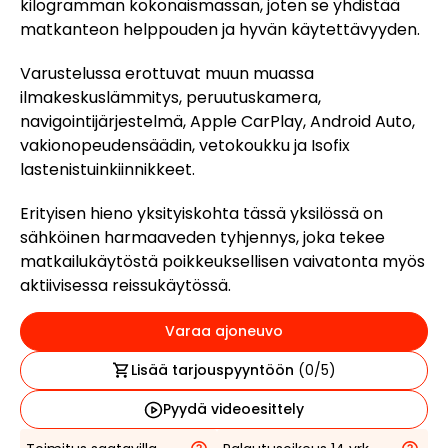
kilogramman kokonaismassan, joten se yhdistää
matkanteon helppouden ja hyvän käytettävyyden.
Varustelussa erottuvat muun muassa
ilmakeskuslämmitys, peruutuskamera,
navigointijärjestelmä, Apple CarPlay, Android Auto,
vakionopeudensäädin, vetokoukku ja Isofix
lastenistuinkiinnikkeet.
Erityisen hieno yksityiskohta tässä yksilössä on
sähköinen harmaaveden tyhjennys, joka tekee
matkailukäytöstä poikkeuksellisen vaivatonta myös
aktiivisessa reissukäytössä.
Varaa ajoneuvo
Lisää tarjouspyyntöön
(
0
/5)
Pyydä videoesittely