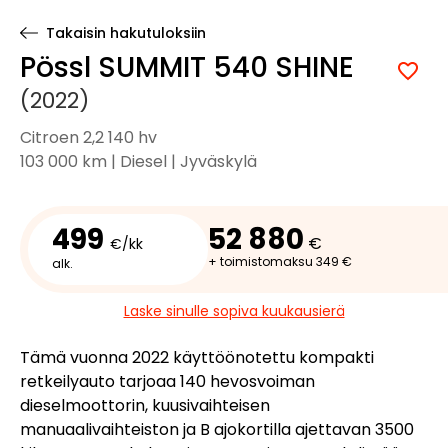
Takaisin hakutuloksiin
Pössl SUMMIT 540 SHINE
(2022)
Citroen 2,2 140 hv
103 000 km | Diesel | Jyväskylä
499
52 880
€
€/kk
+ toimistomaksu 349 €
alk.
Laske sinulle sopiva kuukausierä
Tämä vuonna 2022 käyttöönotettu kompakti
retkeilyauto tarjoaa 140 hevosvoiman
dieselmoottorin, kuusivaihteisen
manuaalivaihteiston ja B ajokortilla ajettavan 3500