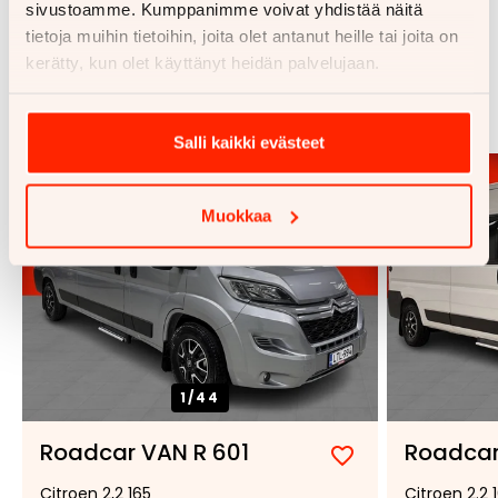
sivustoamme. Kumppanimme voivat yhdistää näitä
tietoja muihin tietoihin, joita olet antanut heille tai joita on
kerätty, kun olet käyttänyt heidän palvelujaan.
Samankaltaisia ajoneuvoja
Katso kaikki
Salli kaikki evästeet
Muokkaa
1/
44
Roadcar VAN R 601
Roadcar
Lisää
Poista
Citroen 2,2 165
Citroen 2.2 