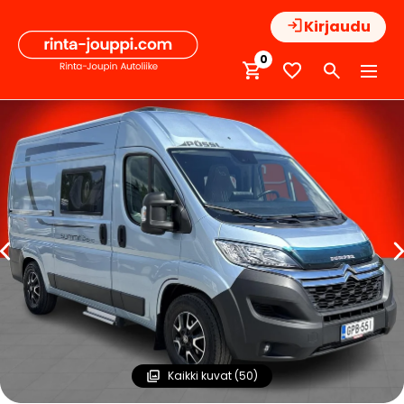
Hyppää
Kirjaudu
sisältöön
0
Kaikki kuvat (50)