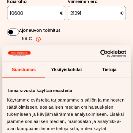
Käsiraha
Viimeinen erä
€
€
Ajoneuvon toimitus
99 €
491,56 €
Kuukausierä
Näytä
hintaerittely
Suostumus
Yksityiskohdat
Tietoja
Haluan myös tarjouksen vakuutuksesta
Tämä sivusto käyttää evästeitä
Käytämme evästeitä tarjoamamme sisällön ja mainosten
Hae rahoitustarjous
räätälöimiseen, sosiaalisen median ominaisuuksien
tukemiseen ja kävijämäärämme analysoimiseen. Lisäksi
Rahoituslaskelma on suuntaa antava ja edellyttää hyväksytyn
jaamme sosiaalisen median, mainosalan ja analytiikka-
luottopäätöksen ja kaskovakuutuksen.
alan kumppaneillemme tietoja siitä, miten käytät