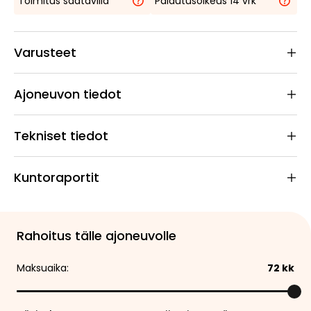
Toimitus saatavilla
Palautusoikeus 14 vrk
Varusteet
Ajoneuvon tiedot
Tekniset tiedot
Kuntoraportit
Rahoitus tälle ajoneuvolle
Maksuaika:
72
kk