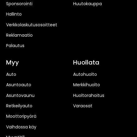
Sponsorointi
Huutokauppa
Hallinto
Verkkolaskutusosoitteet
Reklamaatio
Palautus
Myy
Huollata
Auto
Autohuolto
Asuntoauto
Merkkihuolto
Asuntovaunu
Huoltorahoitus
Retkeilyauto
Varaosat
Moottoripyörä
Vaihdossa käy