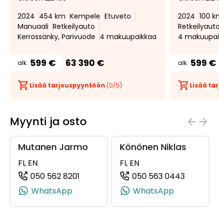
suosikiksi
suosikeista
2024
454 km
Kempele
Etuveto
2024
100 k
Manuaali
Retkeilyauto
Retkeilyaut
Kerrossänky, Parivuode
4 makuupaikkaa
4 makuupai
599 €
63 390 €
599 €
alk.
alk.
Lisää tarjouspyyntöön
(
0
/5)
Lisää t
Myynti ja osto
Mutanen Jarmo
Könönen Niklas
FI, EN
FI, EN
050 562 8201
050 563 0443
(+358505628201, 0505628201, +358 5
(+358505
WhatsApp
WhatsApp