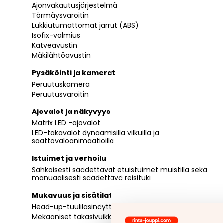
Ajonvakautusjärjestelmä
Törmäysvaroitin
Lukkiutumattomat jarrut (ABS)
Isofix-valmius
Katveavustin
Mäkilähtöavustin
Pysäköinti ja kamerat
Peruutuskamera
Peruutusvaroitin
Ajovalot ja näkyvyys
Matrix LED -ajovalot
LED-takavalot dynaamisilla vilkuilla ja
saattovaloanimaatioilla
Istuimet ja verhoilu
Sähköisesti säädettävät etuistuimet muistilla sekä
manuaalisesti säädettävä reisituki
Mukavuus ja sisätilat
Head-up-tuulilasinäyttö
Mekaaniset takasivuikkunoiden rullaverhot