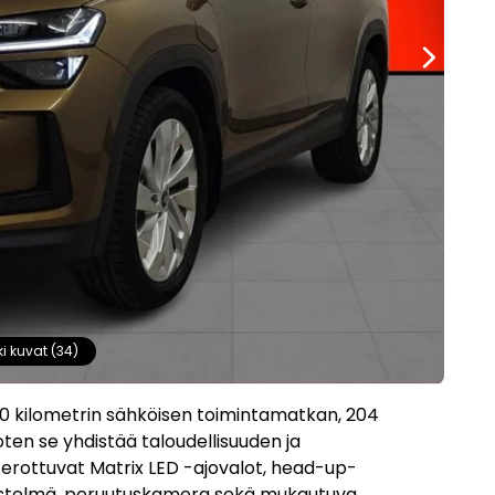
ki kuvat (34)
120 kilometrin sähköisen toimintamatkan, 204
ten se yhdistää taloudellisuuden ja
 erottuvat Matrix LED -ajovalot, head-up-
ärjestelmä, peruutuskamera sekä mukautuva