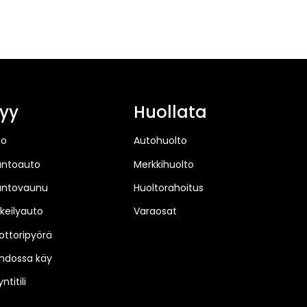
yy
Huollata
to
Autohuolto
untoauto
Merkkihuolto
untovaunu
Huoltorahoitus
keilyauto
Varaosat
ttoripyörä
hdossa käy
ntitili