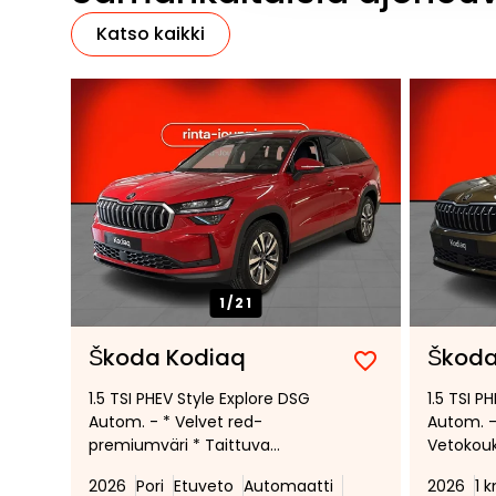
Katso kaikki
1/
21
Škoda Kodiaq
Škoda
Lisää
Poista
1.5 TSI PHEV Style Explore DSG
1.5 TSI P
suosikiksi
suosikeista
Autom. - * Velvet red-
Autom. -
premiumväri * Taittuva
Vetokouk
vetokoukku * 18" Soira-
Canton 
2026
Pori
Etuveto
Automaatti
2026
1 
kevytmetallivanteet * Heti
takaluuk