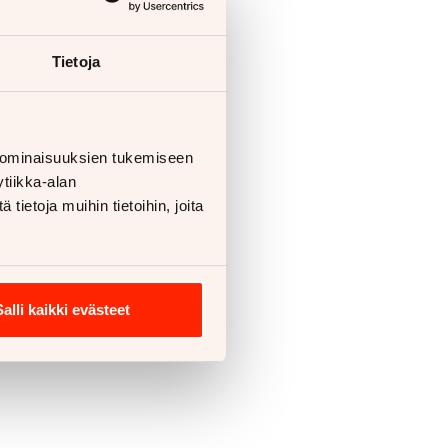
Tietoja
 ominaisuuksien tukemiseen
tiikka-alan
ietoja muihin tietoihin, joita
Salli kaikki evästeet