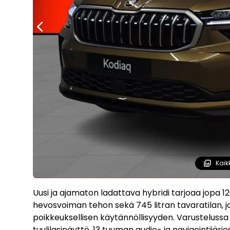
Kaik
Uusi ja ajamaton ladattava hybridi tarjoaa jopa 
hevosvoiman tehon sekä 745 litran tavaratilan, jo
poikkeuksellisen käytännöllisyyden. Varustelussa
tuulilasinäyttö, 13 tuuman audio- ja navigointij