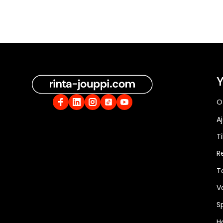
Y
O
A
Ti
R
T
V
S
Ha