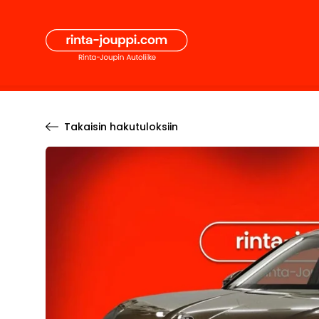
Hyppää
Secon
sisältöön
Pääval
Takaisin hakutuloksiin