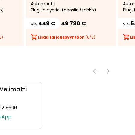
Automaatti
Auto
soundsystem * Matrix-led *
Sähkö
ö)
Plug-in hybridi (bensiini/sähkö)
Plug-
449 €
49 780 €
5
alk.
alk.
5)
Lisää tarjouspyyntöön
(
0
/5)
Li
 Velimatti
22 5696
69492, +358 50 556 9492)
(+358409225696, 0409225696, +358 40 922 5696)
sApp