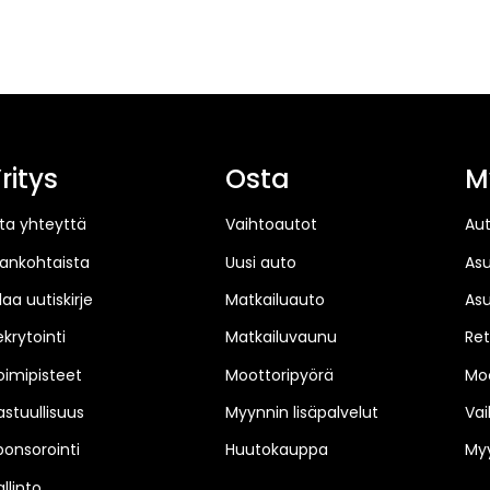
ritys
Osta
M
ta yhteyttä
Vaihtoautot
Au
jankohtaista
Uusi auto
As
laa uutiskirje
Matkailuauto
As
ekrytointi
Matkailuvaunu
Ret
oimipisteet
Moottoripyörä
Moo
astuullisuus
Myynnin lisäpalvelut
Vai
ponsorointi
Huutokauppa
Myy
llinto