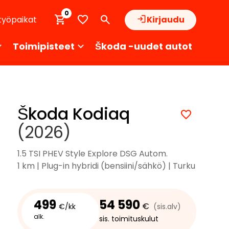
0
työpaikat
Kirjaudu
Toimipisteet
Škoda -uudet autot
Škoda Kodiaq
(2026)
1.5 TSI PHEV Style Explore DSG Autom.
1 km | Plug-in hybridi (bensiini/sähkö) | Turku
499
54 590
€
€/kk
(sis.alv)
alk.
sis. toimituskulut