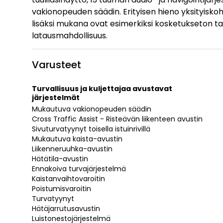
vakionopeuden säädin. Erityisen hieno yksityiskoh
lisäksi mukana ovat esimerkiksi kosketukseton 
latausmahdollisuus.
Varusteet
Turvallisuus ja kuljettajaa avustavat
järjestelmät
Mukautuva vakionopeuden säädin
Cross Traffic Assist - Risteävän liikenteen avustin
Sivuturvatyynyt toisella istuinrivillä
Mukautuva kaista-avustin
Liikenneruuhka-avustin
Hätätila-avustin
Ennakoiva turvajärjestelmä
Kaistanvaihtovaroitin
Poistumisvaroitin
Turvatyynyt
Hätäjarrutusavustin
Luistonestojärjestelmä