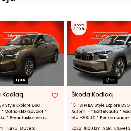
Korko
3.99 %
1/
36
1/
33
 Kodiaq
Škoda Kodiaq
Lisää
Poista
HEV Style Explore DSG
1.5 TSI PHEV Style Explore DSG
suosikiksi
suosikeista
 * Matrix-LED ajovalot *
Autom. - * Esittelyauto * Asi
ku * Peruutuskamera *
etu -2000€ * Performance-
äänentoisto *Sähköinen
paketti * Vetokoukku * Hud *
km
Turku
Etuveto
2026
1000 km
Salo
Etuveto
ku * Mukautuva
Matrix *