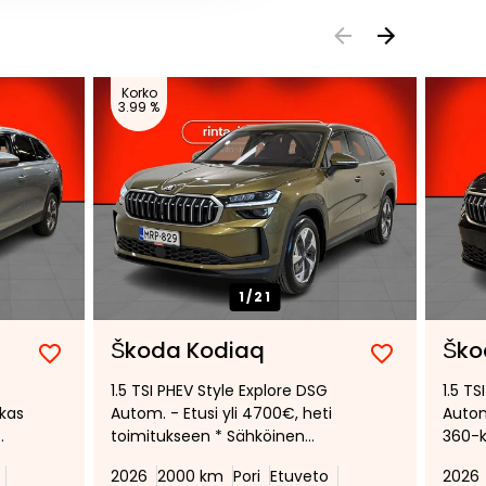
Korko
3.99 %
1/
21
Škoda Kodiaq
Ško
Lisää
Poista
Lisää
Poista
1.5 TSI PHEV Style Explore DSG
1.5 TS
suosikiksi
suosikeista
suosikiksi
suosikeist
akas
Autom. - Etusi yli 4700€, heti
Autom
toimitukseen * Sähköinen
360-k
vetokoukku * Sähkösäätöiset
Muka
2026
2000 km
Pori
Etuveto
2026
etuistuimet muistilla * Canton-
vakio