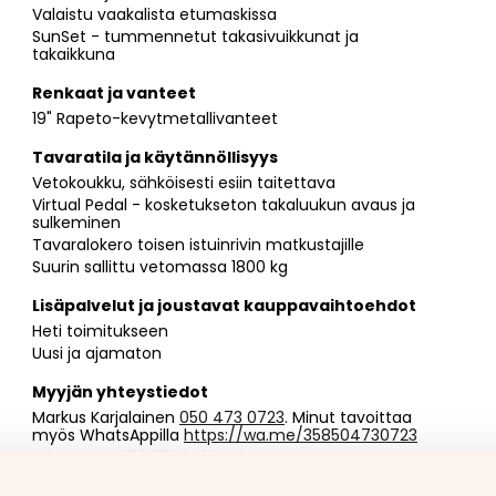
Valaistu vaakalista etumaskissa
SunSet - tummennetut takasivuikkunat ja
takaikkuna
Renkaat ja vanteet
19" Rapeto-kevytmetallivanteet
Tavaratila ja käytännöllisyys
Vetokoukku, sähköisesti esiin taitettava
Virtual Pedal - kosketukseton takaluukun avaus ja
sulkeminen
Tavaralokero toisen istuinrivin matkustajille
Suurin sallittu vetomassa 1800 kg
Lisäpalvelut ja joustavat kauppavaihtoehdot
Heti toimitukseen
Uusi ja ajamaton
Myyjän yhteystiedot
Markus Karjalainen
050 473 0723
. Minut tavoittaa
myös WhatsAppilla
https://wa.me/358504730723
Ari Saharla
050 5569492
. Minut tavoittaa myös
WhatsAppilla
https://wa.me/358505569492