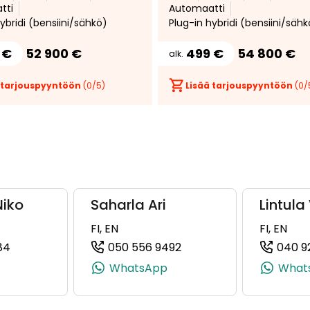
tti
Automaatti
eussäädin * Heti
ybridi (bensiini/sähkö)
Plug-in hybridi (bensiini/sähk
seen *
 €
52 900 €
499 €
54 800 €
alk.
 tarjouspyyntöön
(
0
/5)
Lisää tarjouspyyntöön
(
0
/
Niko
Saharla Ari
Lintula
FI, EN
FI, EN
84
050 556 9492
040 9
0, +358 50 079 5880)
(+358401778984, 0401778984, +358 40 177 8984)
(+358505569492, 05055
WhatsApp
What