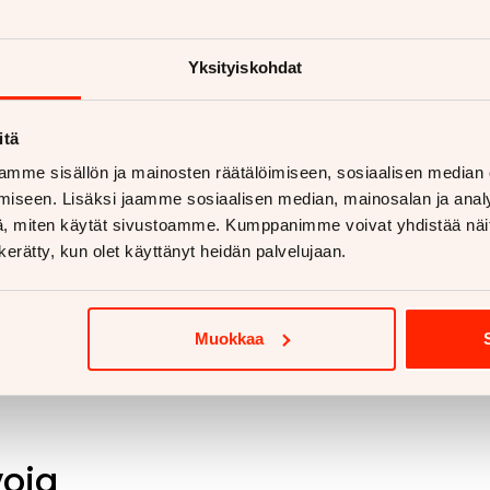
Jukka Tuuri
050 079 5880
. Minut tavoittaa myös
WhatsAppilla
https://wa.me/358500795880
Niko Vihervuori
040 177 8984
. Minut tavoittaa myös
WhatsAppilla
https://wa.me/358401778984
Yksityiskohdat
itä
mme sisällön ja mainosten räätälöimiseen, sosiaalisen median
iseen. Lisäksi jaamme sosiaalisen median, mainosalan ja analy
, miten käytät sivustoamme. Kumppanimme voivat yhdistää näitä t
n kerätty, kun olet käyttänyt heidän palvelujaan.
Muokkaa
voja