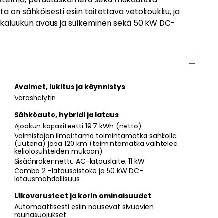
ta on sähköisesti esiin taitettava vetokoukku, ja
takaluukun avaus ja sulkeminen sekä 50 kW DC-
Avaimet, lukitus ja käynnistys
Varashälytin
Sähköauto, hybridi ja lataus
Ajoakun kapasiteetti 19.7 kWh (netto)
Valmistajan ilmoittama toimintamatka sähköllä
(uutena) jopa 120 km (toimintamatka vaihtelee
keliolosuhteiden mukaan)
Sisäänrakennettu AC-latauslaite, 11 kW
Combo 2 -latauspistoke ja 50 kW DC-
latausmahdollisuus
Ulkovarusteet ja korin ominaisuudet
Automaattisesti esiin nousevat sivuovien
reunasuojukset