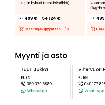
Plug-in hybridi (bensiini/sähkö)
Automaa
toimitukseen
vakionop
Plug-in h
toimituk
499 €
54 124 €
499
alk.
alk.
Lisää tarjouspyyntöön
(
0
/5)
Lisää
Myynti ja osto
Tuuri Jukka
Vihervuori 
FI, EN
FI, EN
050 079 5880
040 177 89
(+358500795880, 050079588
WhatsApp
WhatsApp