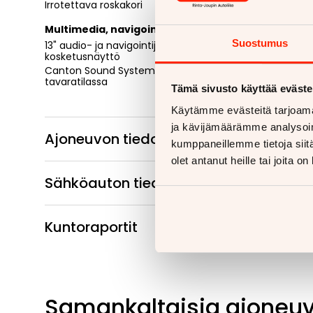
Irrotettava roskakori
Multimedia, navigointi ja yhteydet
Suostumus
13" audio- ja navigointijärjestelmä, värillinen
kosketusnäyttö
Canton Sound System - Tilapäisvarapyörä
tavaratilassa
Tämä sivusto käyttää eväste
Käytämme evästeitä tarjoama
ja kävijämäärämme analysoim
Ajoneuvon tiedot
kumppaneillemme tietoja siitä
olet antanut heille tai joita o
Sähköauton tiedot
Kuntoraportit
Samankaltaisia ajoneu