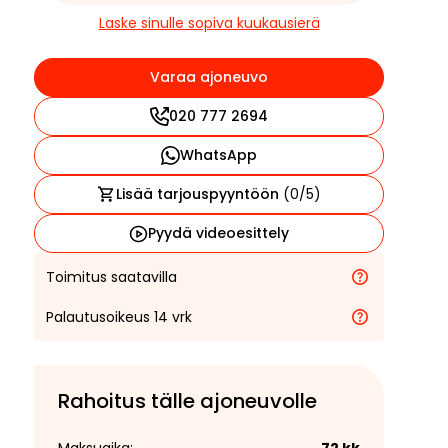
Laske sinulle sopiva kuukausierä
Varaa ajoneuvo
020 777 2694
WhatsApp
Lisää tarjouspyyntöön
(
0
/5)
Pyydä videoesittely
Toimitus saatavilla
Palautusoikeus 14 vrk
Rahoitus tälle ajoneuvolle