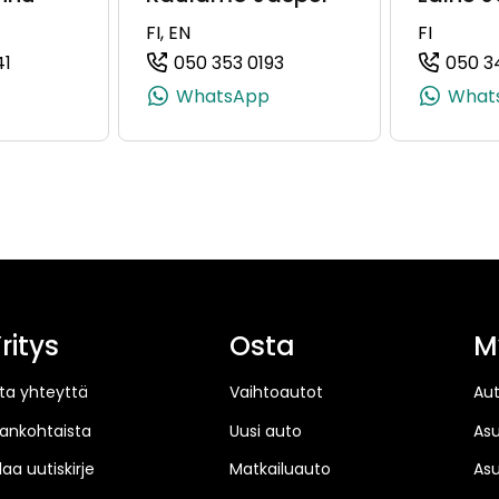
FI, EN
FI
41
050 353 0193
050 3
358 50 356 5711)
(+358401778941, 0401778941, +358 40 177 8941)
(+358503530193, 0503530
WhatsApp
What
ritys
Osta
M
ta yhteyttä
Vaihtoautot
Au
jankohtaista
Uusi auto
As
laa uutiskirje
Matkailuauto
As