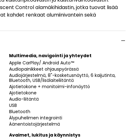
Descent Control alamäkihidastin, jotka tuovat lisää
vat kahdet renkaat alumiinivantein sekä
Multimedia, navigointi ja yhteydet
Apple CarPlay/ Android Auto™
Audiopainikkeet ohjauspyörässä
Audiojärjestelmä, 8"-kosketusnäyttö, 6 kaijutinta,
Bluetooth, USB/lisälaiteliitäntä
Ajotietokone + monitoimi-infonäyttö
Ajotietokone
Audio-liitäntä
USB
Bluetooth
Älypuhelimen integrointi
Äänentoistojärjestelmä
Avaimet, lukitus ja käynnistys