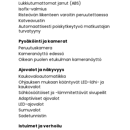
Lukkiutumattomat jarrut (ABS)
Isofix-valmius
Risteävän liikenteen varoitin peruutettaessa
Katveavustin
Automaattisesti poiskytkeytyvä matkustajan
turvatyyny
Pysäköinti ja kamerat
Peruutuskamera
Kameranäyttö edessä
Oikean puolen etukulman kameranäyttö
Ajovalot ja näkyvyys
Kaukovaloautomatiikka
Ohjauksen mukaan kääntyvät LED-lähi- ja
kaukovalot
Sähkösäätöiset ja -lämmitettävät sivupeilit
Adaptiiviset ajovalot
LED-ajovalot
Sumuvalot
Sadetunnistin
Istuimet ja verhoilu