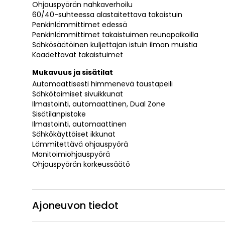
Ohjauspyörän nahkaverhoilu
60/40-suhteessa alastaitettava takaistuin
Penkinlämmittimet edessä
Penkinlämmittimet takaistuimen reunapaikoilla
Sähkösäätöinen kuljettajan istuin ilman muistia
Kaadettavat takaistuimet
Mukavuus ja sisätilat
Automaattisesti himmenevä taustapeili
Sähkötoimiset sivuikkunat
Ilmastointi, automaattinen, Dual Zone
Sisätilanpistoke
Ilmastointi, automaattinen
Sähkökäyttöiset ikkunat
Lämmitettävä ohjauspyörä
Monitoimiohjauspyörä
Ohjauspyörän korkeussäätö
Ajoneuvon tiedot