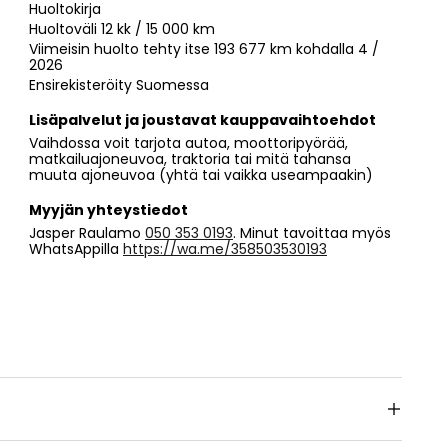
Huoltokirja
Huoltoväli 12 kk / 15 000 km
Viimeisin huolto tehty itse 193 677 km kohdalla 4 /
2026
Ensirekisteröity Suomessa
Lisäpalvelut ja joustavat kauppavaihtoehdot
Vaihdossa voit tarjota autoa, moottoripyörää,
matkailuajoneuvoa, traktoria tai mitä tahansa
muuta ajoneuvoa (yhtä tai vaikka useampaakin)
Myyjän yhteystiedot
Jasper Raulamo
050 353 0193
. Minut tavoittaa myös
WhatsAppilla
https://wa.me/358503530193