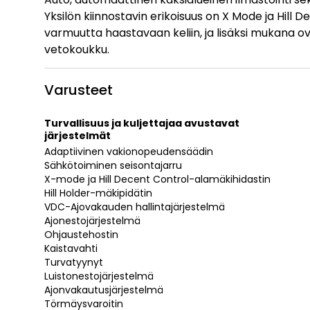
Yksilön kiinnostavin erikoisuus on X Mode ja Hill 
varmuutta haastavaan keliin, ja lisäksi mukana o
vetokoukku.
Varusteet
Turvallisuus ja kuljettajaa avustavat
järjestelmät
Adaptiivinen vakionopeudensäädin
Sähkötoiminen seisontajarru
X-mode ja Hill Decent Control-alamäkihidastin
Hill Holder-mäkipidätin
VDC-Ajovakauden hallintajärjestelmä
Ajonestojärjestelmä
Ohjaustehostin
Kaistavahti
Turvatyynyt
Luistonestojärjestelmä
Ajonvakautusjärjestelmä
Törmäysvaroitin