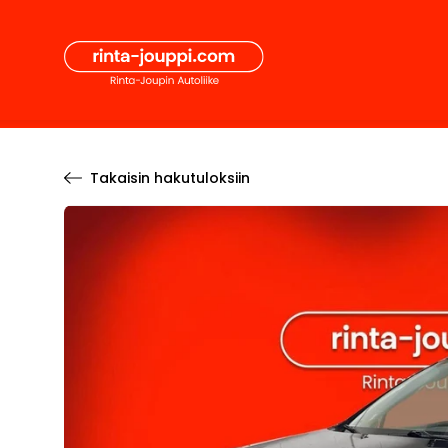
Hyppää
Secon
sisältöön
Pääval
Takaisin hakutuloksiin