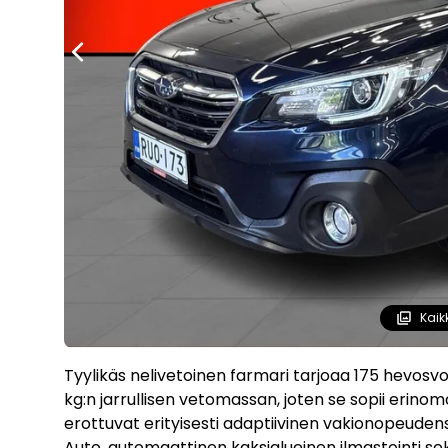
Kaik
Tyylikäs nelivetoinen farmari tarjoaa 175 hevosv
kg:n jarrullisen vetomassan, joten se sopii erino
erottuvat erityisesti adaptiivinen vakionopeude
Auto, automaattinen kaksialueinen ilmastointi sek