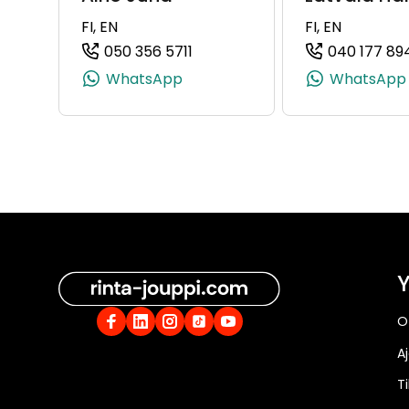
FI, EN
FI, EN
050 356 5711
040 177 89
(+358503565711, 0503565711, +
WhatsApp
WhatsApp
Y
O
A
Ti