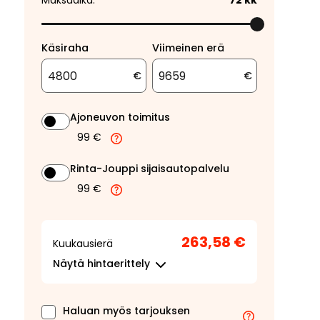
Maksuaika:
72
kk
Käsiraha
Viimeinen erä
€
€
Ajoneuvon toimitus
99 €
Rinta-Jouppi sijaisautopalvelu
99 €
263,58 €
Kuukausierä
Näytä
hintaerittely
Haluan myös tarjouksen