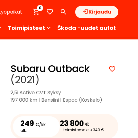
0
työpaikat
Kirjaudu
Toimipisteet
Škoda -uudet autot
Subaru Outback
(2021)
2,5i Active CVT Syksy
197 000 km | Bensiini | Espoo (Koskelo)
249
23 800
€
€/kk
+ toimistomaksu 349 €
alk.