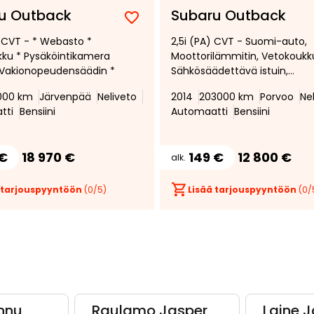
u Outback
Subaru Outback
Lisää
Poista
e CVT - * Webasto *
2,5i (PA) CVT - Suomi-auto,
suosikiksi
suosikeista
ku * Pysäköintikamera
Moottorilämmitin, Vetokoukk
 Vakionopeudensäädin *
Sähkösäädettävä istuin,
Navigointi, Automaatti-
1000 km
Järvenpää
Neliveto
2014
203000 km
Porvoo
Ne
ilmastointi
tti
Bensiini
Automaatti
Bensiini
 €
18 970 €
149 €
12 800 €
alk.
 tarjouspyyntöön
(
0
/5)
Lisää tarjouspyyntöön
(
0
/
nnu
Raulamo Jasper
Laine J