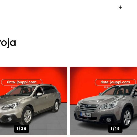
voja
1/
36
1/
19