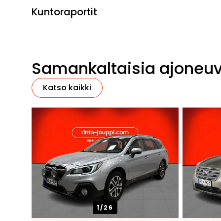
Kuntoraportit
Samankaltaisia ajoneu
Katso kaikki
1/
26