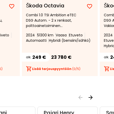
Škoda Octavia
Ško
Lisää
Poista
Lisää
Poista
Combi 1.0 TSI Ambition eTEC
Combi
suosikiksi
suosikeista
suosikiksi
suosikeist
u,
DSG Autom. - 2 x renkaat,
DSG A
polttoainetoiminen
Vakio
lisälämmitin, led ajovalot, Apple
ajoval
liveto
2024
51300 km
Vaasa
Etuveto
2024
Carplay ja AndroidAuto
Merkki
Automaatti
Hybridi (bensiini/sähkö)
Etuve
liitettävyys, avaimeton
Pysäk
Hybri
keskuslukitus
Kahde
249 €
23 780 €
2
alk.
alk.
5)
Lisää tarjouspyyntöön
(
0
/5)
Li
ani
Pajari Henry
Sav