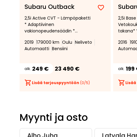
Subaru Outback
Subar
Lisää
Poista
2,5i Active CVT - Lämpöpaketti
2,5i Bas
suosikiksi
suosikeista
* Adaptiivinen
Vetokouk
vakionopeudensäädin *
takana*
Sähköpenkki * LED-valot *
2019
179000 km
Oulu
Neliveto
2016
19
Avaimeton kulku *
Automaatti
Bensiini
Automaa
Peruutuskamera * Vetokoukku
249 €
23 490 €
199
alk.
alk.
Lisää tarjouspyyntöön
(
0
/5)
Lisää
Myynti ja osto
Alho Juha
Latvala Ha