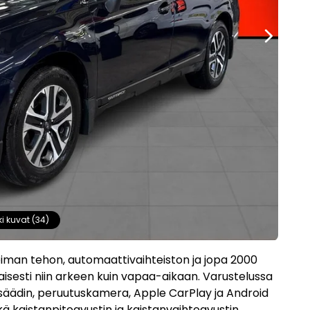
ki kuvat (34)
oiman tehon, automaattivaihteiston ja jopa 2000
maisesti niin arkeen kuin vapaa-aikaan. Varustelussa
nsäädin, peruutuskamera, Apple CarPlay ja Android
ä kaistanpitoavustin ja kaistanvaihtoavustin.