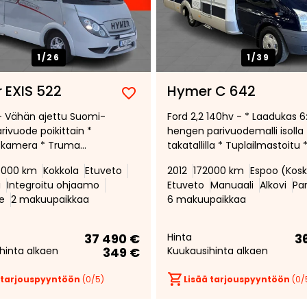
1/
26
1/
39
 EXIS 522
Hymer C 642
Lisää
Poista
 - Vähän ajettu Suomi-
Ford 2,2 140hv - * Laadukas 6
suosikiksi
suosikeista
rivuode poikittain *
hengen parivuodemalli isolla
skamera * Truma
takatallilla * Tuplailmastoitu 
ja sähköllä * sähköinen
000 km
Kokkola
Etuveto
2012
172000 km
Espoo (Kosk
mitys * markiisi *
i
Integroitu ohjaamo
Etuveto
Manuaali
Alkovi
Pa
ne * Huollettu 2.26 ja
e
2 makuupaikkaa
6 makuupaikkaa
ttu 3.2026 *
37 490 €
Hinta
3
hinta alkaen
349 €
Kuukausihinta alkaen
 tarjouspyyntöön
(
0
/5)
Lisää tarjouspyyntöön
(
0
/