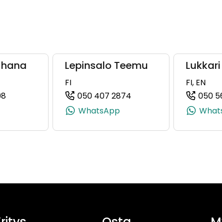
uhana
Lepinsalo Teemu
Lukkari
FI
FI, EN
98
050 407 2874
050 5
, +358 40 922 5934)
(+358504135298, 0504135298, +358 50 413 5298)
(+358504072874, 0504
WhatsApp
What
ritys
Osta
M