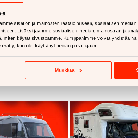
itä
mme sisällön ja mainosten räätälöimiseen, sosiaalisen median
iseen. Lisäksi jaamme sosiaalisen median, mainosalan ja analy
, miten käytät sivustoamme. Kumppanimme voivat yhdistää näitä t
n kerätty, kun olet käyttänyt heidän palvelujaan.
Muokkaa
voja