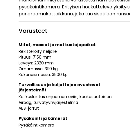
pysäköintikamera. Erityisen houkutteleva yksityi
panoraamakattoikkuna, joka tuo sisätilaan runsaa
Varusteet
Mitat, massat ja matkustajapaikat
Rekisteröity neljälle
Pituus: 7150 mm
Leveys: 2320 mm
Omamassa: 3110 kg
Kokonaismassa: 3500 kg
Turvallisuus ja kuljettajaa avustavat
järjestelmät
Keskuslukitus ohjaamon oviin, kaukosäätöinen
Airbag, turvatyynyjärjestelmä
ABS-jarrut
Pysäköinti ja kamerat
Pysäköintikamera