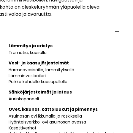
skohta on oleskeluryhmän yläpuolella oleva
sti valoa ja avaruutta.
Lämmitys ja eristys
Trumatic, kaasulla
Vesi- ja kaasujärjestelmät
Harmaavesisäiliö, lämmityksellä
Lämminvesiboileri
Paikka kahdelle kaasupullolle
Sähköjärjestelmät ja lataus
Aurinkopaneeli
Ovet, ikkunat, kattoluukut ja pimennys
Asuinosan ovi ikkunalla ja roskiksella
Hyönteisverkko-ovi asuinosan ovessa
Kasettiverhot