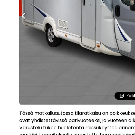
Kaik
Tässä matkailuautossa tilaratkaisu on poikkeukselli
ovat yhdistettävissä parivuoteeksi, ja vuoteen all
Varustelu tukee huoletonta reissukäyttöä erino
markiisi, lämmityksellä varustettu harmaavesisäili