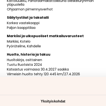
Kattoluukku, Panoraamakattoikkuna oleskeluryhmän
yläpuolella
Ohjaamon pimennysverhot
Säilytystilat ja takatalli
Korkea vaatekaappi
Paljon kaappitilaa
Markiisi ja ulkopuoliset matkailuvarusteet
Markiisi, Kotelo
Pyöräteline, Kahdelle
Huolto, historia ja takuu
Huoltokirja, osittainen
Tuotu Ruotsista 2024
Katsastus voimassa 30.4.2027 saakka
Viimeisin huolto tehty 120 445 km/27.4.2026
Myydään jakohihna vaihdettuna
Myyjän yhteystiedot
Aapo Kaarlejärvi
040 921 1743
(tavoitat minut myös
WhatsApilla)
Yksityiskohdat