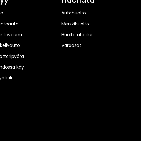
to
Autohuolto
untoauto
Merkkihuolto
untovaunu
Huoltorahoitus
keilyauto
Varaosat
ttoripyörä
hdossa käy
ntitili