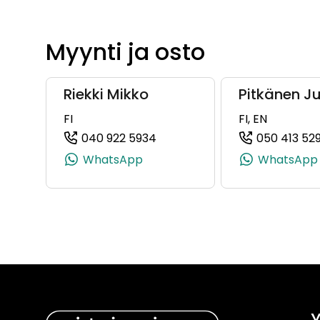
Myynti ja osto
Riekki Mikko
Pitkänen J
FI
FI, EN
040 922 5934
050 413 52
(+358409225934, 0409225934
WhatsApp
WhatsApp
Y