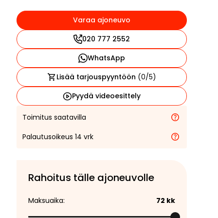
Varaa ajoneuvo
020 777 2552
WhatsApp
Lisää tarjouspyyntöön
(
0
/5)
Pyydä videoesittely
Toimitus saatavilla
Palautusoikeus 14 vrk
Rahoitus tälle ajoneuvolle
Maksuaika:
72
kk