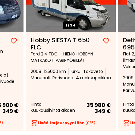
1/
34
Hobby SIESTA T 650
Det
Lisää
Poista
Lisää
Poista
FLC
695
:n
suosikiksi
suosikeista
suosikiksi
suosikeist
Ford 2.4 TDCi - HIENO HOBBYN
Fiat 
MATKAKOTI PARIPYÖRILLÄ!
ilmast
*
Vakio
2008
125000 km
Turku
Takaveto
Pysäk
elo)
Manuaali
Parivuode
4 makuupaikkaa
2009
rivuode
Manua
Pariv
6 900 €
Hinta
35 980 €
Hinta
349 €
Kuukausihinta alkaen
349 €
Kuuka
5)
Lisää tarjouspyyntöön
(
0
/5)
Li