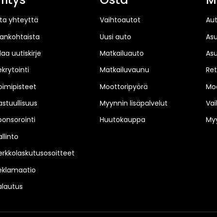
ta yhteyttä
Vaihtoautot
Au
jankohtaista
Uusi auto
As
laa uutiskirje
Matkailuauto
As
ekrytointi
Matkailuvaunu
Ret
oimipisteet
Moottoripyörä
Moo
astuullisuus
Myynnin lisäpalvelut
Vai
ponsorointi
Huutokauppa
Myy
llinto
erkkolaskutusosoitteet
eklamaatio
alautus