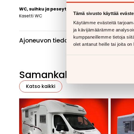
WC, suihku ja peseytymistilat
Tämä sivusto käyttää eväste
Kasetti WC
Käytämme evästeitä tarjoama
ja kävijämäärämme analysoim
kumppaneillemme tietoja siitä
Ajoneuvon tiedot
olet antanut heille tai joita o
Samankaltaisia ajoneu
Katso kaikki