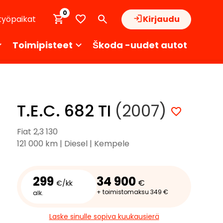
0
työpaikat
Kirjaudu
Toimipisteet
Škoda -uudet autot
T.E.C. 682 TI
(2007)
Fiat 2,3 130
121 000 km | Diesel | Kempele
299
34 900
€
€/kk
+ toimistomaksu 349 €
alk.
Laske sinulle sopiva kuukausierä