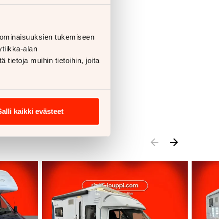
 ominaisuuksien tukemiseen
tiikka-alan
ietoja muihin tietoihin, joita
Salli kaikki evästeet