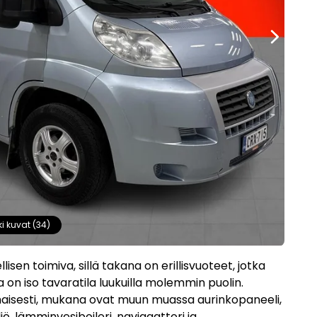
ki kuvat (34)
sen toimiva, sillä takana on erillisvuoteet, jotka
a on iso tavaratila luukuilla molemmin puolin.
maisesti, mukana ovat muun muassa aurinkopaneeli,
ö, lämminvesiboileri, navigaattori ja