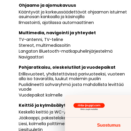
Ohjaamo ja ajomukavuus
Kääntyvät ja korkeussäädettävät ohjaamon istuimet
asuinosan kankaalla ja käsinojilla
Ilmastointi, ajotilassa automaattinen
Multimedia, navigointi ja yhteydet
TV-antenni, TV-teline
Stereot, multimediasoitin
Langaton Bluetooth-matkapuhelinjärjestelmä
Navigaattori
Pohjaratkaisu, oleskelutilat ja vuodepaikat
Erillisvuoteet, yhdistettävissä parivuoteeksi, vuoteen
alla iso tavaratila, luukut molemin puolin
Puolidineetti sohvaryhmä josta mahdollista levittää
vuode
Vuodepaikat kolmelle
Keittiö ja kylmäsäilytys
Keskellä keittiö ja WC-/suihkutila
Jääkaappi, pakastelokero, kaasulla ja sähköllä
Liesi, kolmella polttimella
Suostumus
Liesituuletin