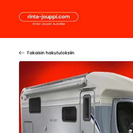
Hyppää
Secon
sisältöön
Pääval
Takaisin hakutuloksiin