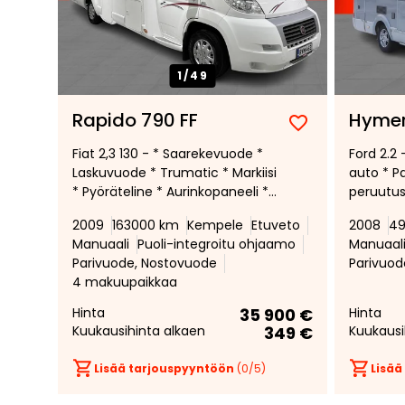
1/
49
Rapido 790 FF
Hymer
Lisää
Poista
Fiat 2,3 130 - * Saarekevuode *
Ford 2.2
suosikiksi
suosikeista
Laskuvuode * Trumatic * Markiisi
auto * Pa
* Pyöräteline * Aurinkopaneeli *
peruutu
Invertteri * Pysäköintikamera *
kaasulla 
2009
163000 km
Kempele
Etuveto
2008
49
lattialäm
Manuaali
Puoli-integroitu ohjaamo
Manuaal
pyöräteli
Parivuode, Nostovuode
Parivuod
katsaste
4 makuupaikkaa
Hinta
35 900 €
Hinta
Kuukausihinta alkaen
349 €
Kuukausi
Lisää tarjouspyyntöön
(
0
/5)
Lisää