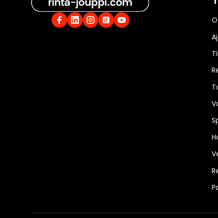
O
A
Ti
R
T
V
S
Ha
V
R
P