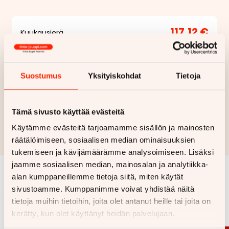
117,12 €
Kuukausierä
Näytä
hintaerittely
Suostumus
Yksityiskohdat
Tietoja
Haluan myös tarjouksen vakuutuksesta
Hae rahoitustarjous
Tämä sivusto käyttää evästeitä
Käytämme evästeitä tarjoamamme sisällön ja mainosten
Rahoituslaskelma on suuntaa antava ja edellyttää hyväksytyn
luottopäätöksen ja kaskovakuutuksen.
räätälöimiseen, sosiaalisen median ominaisuuksien
tukemiseen ja kävijämäärämme analysoimiseen. Lisäksi
jaamme sosiaalisen median, mainosalan ja analytiikka-
alan kumppaneillemme tietoja siitä, miten käytät
Samankaltaisia ajoneuvoja
sivustoamme. Kumppanimme voivat yhdistää näitä
tietoja muihin tietoihin, joita olet antanut heille tai joita on
Katso kaikki
kerätty, kun olet käyttänyt heidän palvelujaan.