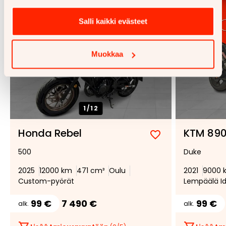
Salli kaikki evästeet
Muokkaa
1/
12
Honda Rebel
KTM 89
Lisää
Poista
500
Duke
suosikiksi
suosikeista
2025
12000 km
471 cm³
Oulu
2021
9000 
Custom-pyörät
Lempäälä I
99 €
7 490 €
99 €
alk.
alk.