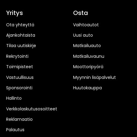
Yritys
Osta
Ota yhteyttä
Vaihtoautot
Ajankohtaista
Uusi auto
Tilaa uutiskirje
Matkailuauto
Rekrytointi
Matkailuvaunu
Toimipisteet
Moottoripyörä
Vastuullisuus
Myynnin lisäpalvelut
Sponsorointi
Huutokauppa
Hallinto
Verkkolaskutusosoitteet
Reklamaatio
Palautus