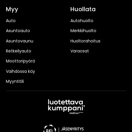
Myy
Huollata
Auto
Autohuolto
Asuntoauto
Merkkihuolto
Asuntovaunu
Huoltorahoitus
Retkeilyauto
Varaosat
Moottoripyörä
Vaihdossa käy
Myyntitili