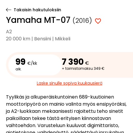
Takaisin hakutuloksiin
Yamaha MT-07
(2016)
A2
20 000 km | Bensiini | Mikkeli
99
7 390
€
€/kk
+ toimistomaksu 349 €
alk.
Laske sinulle sopiva kuukausierä
Tyylikäs ja alkuperäiskuntoinen 689-kuutioinen
moottoripyörä on mainio valinta myös ensipyöräksi,
ja A2-luokkaan mekaanisesti rajoitettu teho sinetit
paikoillaan tekee tästä erityisen kiinnostavan
vaihtoehdon. Varusteluun kuuluvat digimittaristo,
ajotietokone, vaihdenäyttö, säädettävä jarrukahva