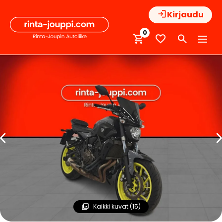
Hyppää
Kirjaudu
sisältöön
0
Kaikki kuvat (15)