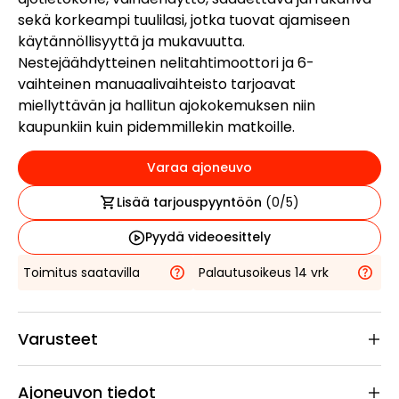
sekä korkeampi tuulilasi, jotka tuovat ajamiseen
käytännöllisyyttä ja mukavuutta.
Nestejäähdytteinen nelitahtimoottori ja 6-
vaihteinen manuaalivaihteisto tarjoavat
miellyttävän ja hallitun ajokokemuksen niin
kaupunkiin kuin pidemmillekin matkoille.
Varaa ajoneuvo
Lisää tarjouspyyntöön
(
0
/5)
Pyydä videoesittely
Toimitus saatavilla
Palautusoikeus 14 vrk
Varusteet
Ajoneuvon tiedot