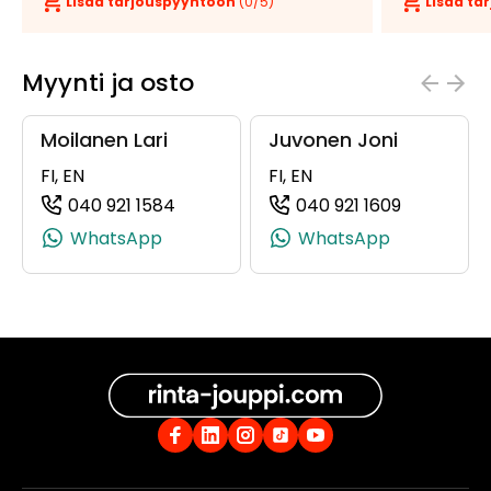
Lisää tarjouspyyntöön
(
0
/5)
Lisää t
Myynti ja osto
Moilanen Lari
Juvonen Joni
FI, EN
FI, EN
040 921 1584
040 921 1609
(+358409211584, 0409211584, +358 40
(+35840921
WhatsApp
WhatsApp