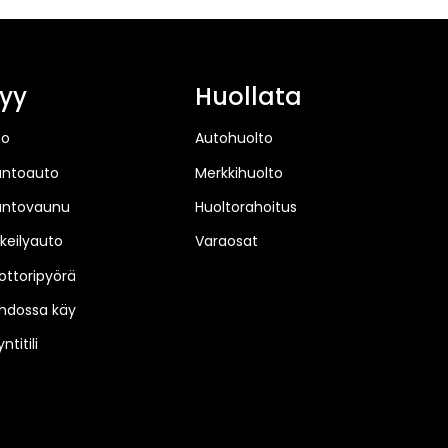
yy
Huollata
to
Autohuolto
untoauto
Merkkihuolto
untovaunu
Huoltorahoitus
keilyauto
Varaosat
ttoripyörä
hdossa käy
ntitili