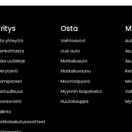
ritys
Osta
M
ta yhteyttä
Vaihtoautot
Au
jankohtaista
Uusi auto
As
laa uutiskirje
Matkailuauto
As
ekrytointi
Matkailuvaunu
Ret
oimipisteet
Moottoripyörä
Moo
astuullisuus
Myynnin lisäpalvelut
Vai
ponsorointi
Huutokauppa
Myy
llinto
erkkolaskutusosoitteet
eklamaatio