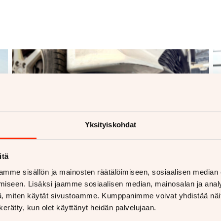
Yksityiskohdat
itä
mme sisällön ja mainosten räätälöimiseen, sosiaalisen median
iseen. Lisäksi jaamme sosiaalisen median, mainosalan ja analy
, miten käytät sivustoamme. Kumppanimme voivat yhdistää näitä t
n kerätty, kun olet käyttänyt heidän palvelujaan.
Rinta-Jouppi Huolto