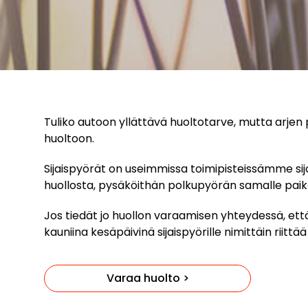
Tuliko autoon yllättävä huoltotarve, mutta arjen pi
huoltoon.
Sijaispyörät on useimmissa toimipisteissämme si
huollosta, pysäköithän polkupyörän samalle paik
Jos tiedät jo huollon varaamisen yhteydessä, ett
kauniina kesäpäivinä sijaispyörille nimittäin riittä
Varaa huolto >