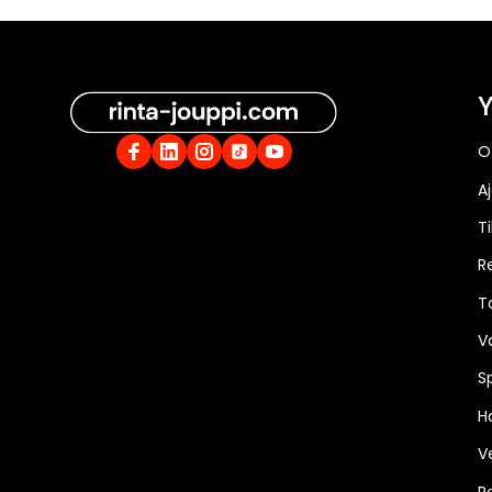
Y
O
A
Ti
R
T
V
S
Ha
V
R