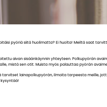
täisi pyöriä siitä huolimatta? Ei huolta! Meiltä saat tarvi
joitettu aivan sisäänkäynnin yhteyteen. Polkupyörän avai
alle, mistä sen otit. Muista myös palauttaa pyörän avai
ä tarvitset lainapolkupyörän, ilmoita tarpeesta meille, jo
ä kysyntää!