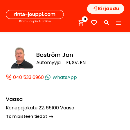
Hyppää
Kirjaudu
sisältöön
0
Boström Jan
Automyyjä
FI, SV, EN
040 533 6960
WhatsApp
(+358405336960, 0405336960, +358 
Vaasa
Konepajakatu 22, 65100 Vaasa
Toimipisteen tiedot