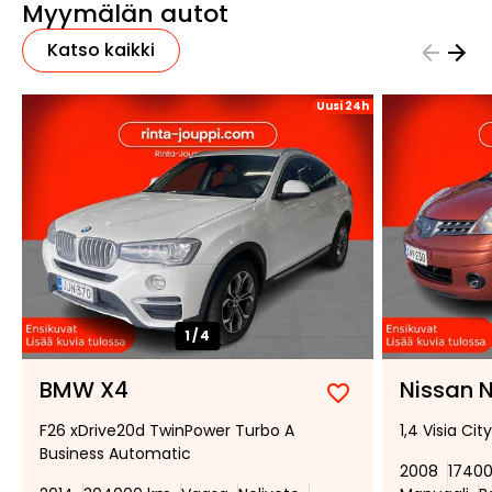
Myymälän autot
Katso kaikki
Uusi 24h
1/
4
BMW X4
Nissan 
Lisää
Poista
F26 xDrive20d TwinPower Turbo A
1,4 Visia Cit
suosikiksi
suosikeista
Business Automatic
2008
1740