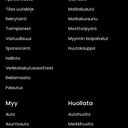
Tilaa uutiskirje
Matkailuauto
Rekrytointi
Matkailuvaunu
Toimipisteet
Moottoripyörä
Vastuullisuus
Myynnin lisäpalvelut
Sponsorointi
Huutokauppa
Hallinto
Verkkolaskutusosoitteet
Reklamaatio
Palautus
Myy
Huollata
Auto
Autohuolto
Asuntoauto
Merkkihuolto