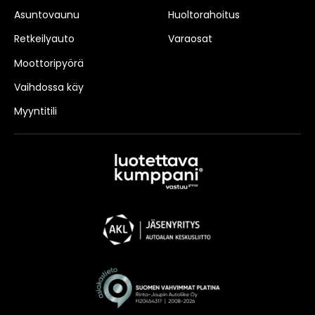
Asuntovaunu
Huoltorahoitus
Retkeilyauto
Varaosat
Moottoripyörä
Vaihdossa käy
Myyntitili