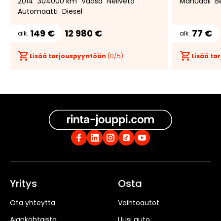
2014
304000 km
Vaasa
Neliveto
Manuaali
B
Automaatti
Diesel
149 €
12 980 €
77 €
alk.
alk.
Lisää tarjouspyyntöön
(
0
/5)
Lisää t
Yritys
Osta
Ota yhteyttä
Vaihtoautot
Ajankohtaista
Uusi auto