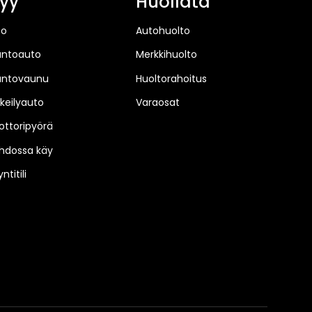
yy
Huollata
to
Autohuolto
untoauto
Merkkihuolto
untovaunu
Huoltorahoitus
keilyauto
Varaosat
ttoripyörä
hdossa käy
ntitili