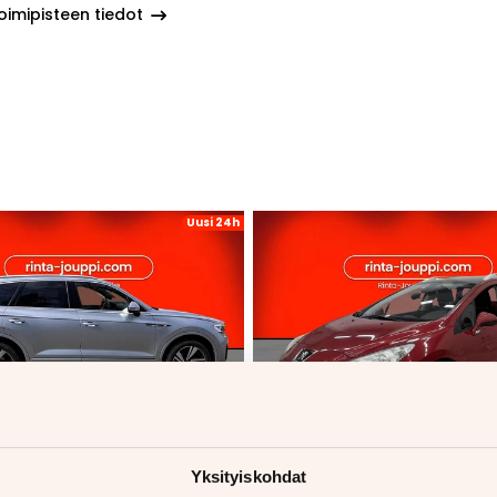
oimipisteen tiedot
Uusi 24h
1/
11
1/
34
Yksityiskohdat
wagen Touareg
Peugeot 308