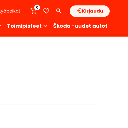
0
työpaikat
Kirjaudu
Toimipisteet
Škoda -uudet autot
479 6964)