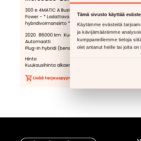
Lisää
Poista
300 e 4MATIC A Business EQ
3,0 V6 T
suosikiksi
suosikeista
Tämä sivusto käyttää eväste
Power - * Ladattava
4MOTION
hybridivoimansiirto * Neliveto *
R-Line -
Käytämme evästeitä tarjoama
Ilmajousitus * Vetokoukku *
myyntiin 
ja kävijämäärämme analysoim
2020
86000 km
Kuopio
Neliveto
2019
19
Nelipyör
kumppaneillemme tietoja siitä
Automaatti
Automaa
Tuulilasi
olet antanut heille tai joita o
Plug-in hybridi (bensiini/sähkö)
Seisonta
Hinta
30 990 €
Hinta
Kuukausihinta alkaen
299 €
Kuukausi
Lisää tarjouspyyntöön
(
0
/5)
Lisää