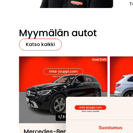
T
Myymälän autot
Katso kaikki
Uusi 24h
1/
30
Suostumus
Mercedes-Benz GLC
Volks