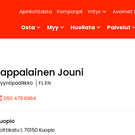
dary
Ajankohtaista
Kampanjat
Avoimet 
Yritys
ikko
Osta
Myy
Huollata
Palvelut
Lappalainen Jouni
yyntipäällikkö
FI, EN
050 479 6964
(+358504796964, 0504796964, +358 50 
uopio
olttikatu 1, 70150 Kuopio