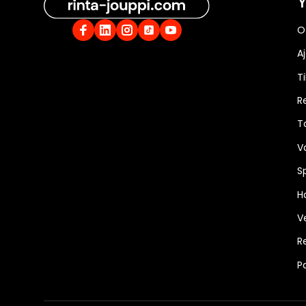
Y
O
A
Ti
R
T
V
S
Ha
V
R
P