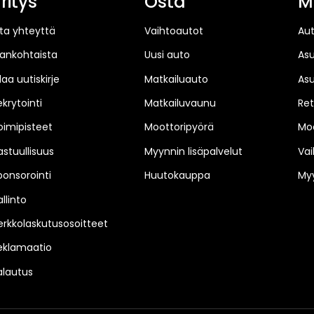
ritys
Osta
M
ta yhteyttä
Vaihtoautot
Au
jankohtaista
Uusi auto
As
laa uutiskirje
Matkailuauto
As
ekrytointi
Matkailuvaunu
Ret
oimipisteet
Moottoripyörä
Moo
astuullisuus
Myynnin lisäpalvelut
Vai
ponsorointi
Huutokauppa
Myy
llinto
erkkolaskutusosoitteet
eklamaatio
alautus