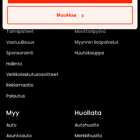
Tilaa uutiskirje
Matkailuauto
Muokkaa
Rekrytointi
Matkailuvaunu
Toimipisteet
Moottoripyörä
Vastuullisuus
Myynnin lisäpalvelut
Sponsorointi
Huutokauppa
Hallinto
Verkkolaskutusosoitteet
Reklamaatio
Palautus
Myy
Huollata
Auto
Autohuolto
Asuntoauto
Merkkihuolto