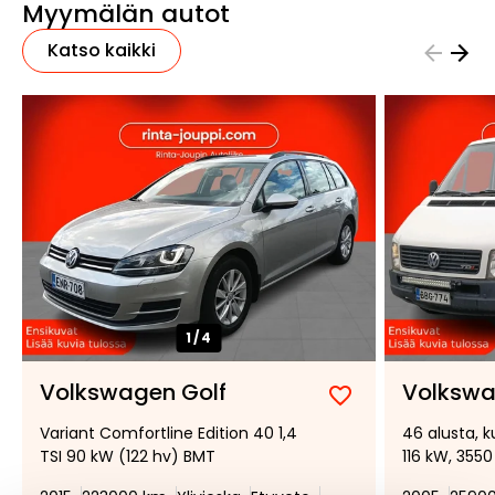
Myymälän autot
Katso kaikki
1/
4
Volkswagen Golf
Volkswa
Lisää
Poista
Variant Comfortline Edition 40 1,4
46 alusta, 
suosikiksi
suosikeista
TSI 90 kW (122 hv) BMT
116 kW, 3550