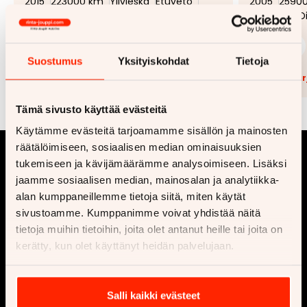
2015
223000 km
Ylivieska
Etuveto
2005
2590
Manuaali
Bensiini
Manuaali
D
99 €
9 990 €
99 €
alk.
alk.
Suostumus
Yksityiskohdat
Tietoja
Lisää tarjouspyyntöön
(
0
/5)
Lisää t
Tämä sivusto käyttää evästeitä
Käytämme evästeitä tarjoamamme sisällön ja mainosten
räätälöimiseen, sosiaalisen median ominaisuuksien
tukemiseen ja kävijämäärämme analysoimiseen. Lisäksi
jaamme sosiaalisen median, mainosalan ja analytiikka-
alan kumppaneillemme tietoja siitä, miten käytät
sivustoamme. Kumppanimme voivat yhdistää näitä
tietoja muihin tietoihin, joita olet antanut heille tai joita on
kerätty, kun olet käyttänyt heidän palvelujaan.
Yritys
Osta
Ota yhteyttä
Vaihtoautot
Salli kaikki evästeet
Ajankohtaista
Uusi auto