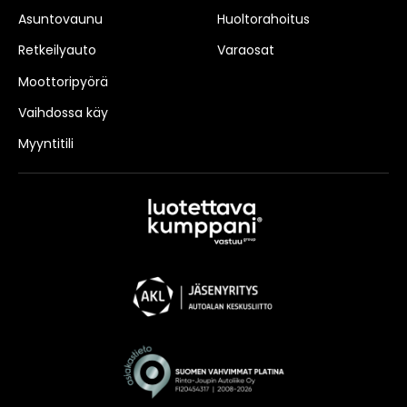
Asuntovaunu
Huoltorahoitus
Retkeilyauto
Varaosat
Moottoripyörä
Vaihdossa käy
Myyntitili