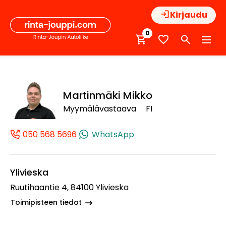
Hyppää
Kirjaudu
sisältöön
0
Martinmäki Mikko
Myymälävastaava
FI
050 568 5696
WhatsApp
(+358505685696, 0505685696, +358 
Ylivieska
Ruutihaantie 4, 84100 Ylivieska
Toimipisteen tiedot