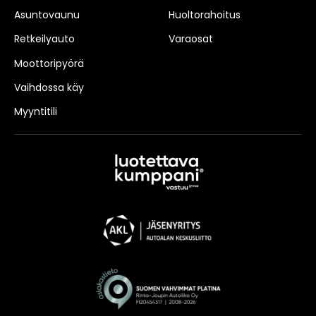
Asuntovaunu
Huoltorahoitus
Retkeilyauto
Varaosat
Moottoripyörä
Vaihdossa käy
Myyntitili