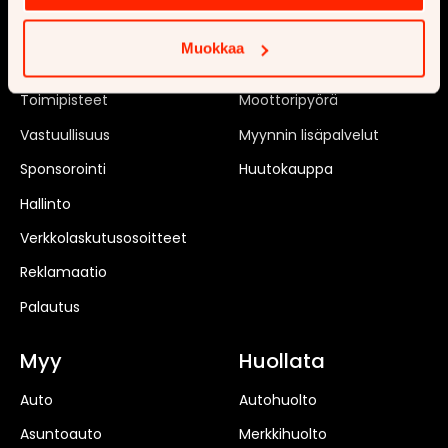
Tilaa uutiskirje
Matkailuauto
Muokkaa
Rekrytointi
Matkailuvaunu
Toimipisteet
Moottoripyörä
Vastuullisuus
Myynnin lisäpalvelut
Sponsorointi
Huutokauppa
Hallinto
Verkkolaskutusosoitteet
Reklamaatio
Palautus
Myy
Huollata
Auto
Autohuolto
Asuntoauto
Merkkihuolto