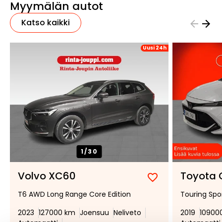
Myymälän autot
Katso kaikki
Uusi 24h
1/
30
Volvo XC60
Toyota
Lisää
Poista
T6 AWD Long Range Core Edition
Touring Spo
suosikiksi
suosikeista
2023
127000 km
Joensuu
Neliveto
2019
10900