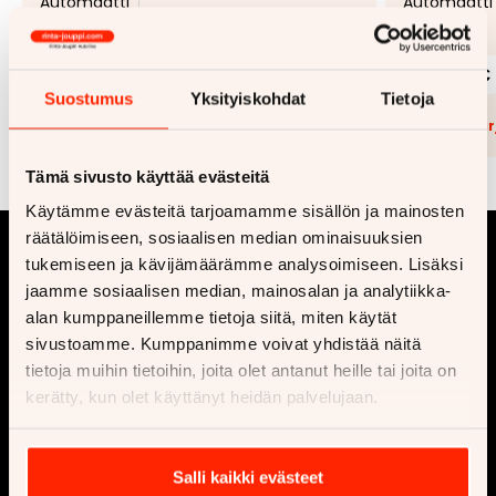
Automaatti
Automaatti
Plug-in hybridi (bensiini/sähkö)
349 €
37 900 €
249 €
alk.
alk.
Suostumus
Yksityiskohdat
Tietoja
Lisää tarjouspyyntöön
(
0
/5)
Lisää t
Tämä sivusto käyttää evästeitä
Käytämme evästeitä tarjoamamme sisällön ja mainosten
räätälöimiseen, sosiaalisen median ominaisuuksien
tukemiseen ja kävijämäärämme analysoimiseen. Lisäksi
jaamme sosiaalisen median, mainosalan ja analytiikka-
alan kumppaneillemme tietoja siitä, miten käytät
sivustoamme. Kumppanimme voivat yhdistää näitä
tietoja muihin tietoihin, joita olet antanut heille tai joita on
kerätty, kun olet käyttänyt heidän palvelujaan.
Yritys
Osta
Ota yhteyttä
Vaihtoautot
Salli kaikki evästeet
Ajankohtaista
Uusi auto