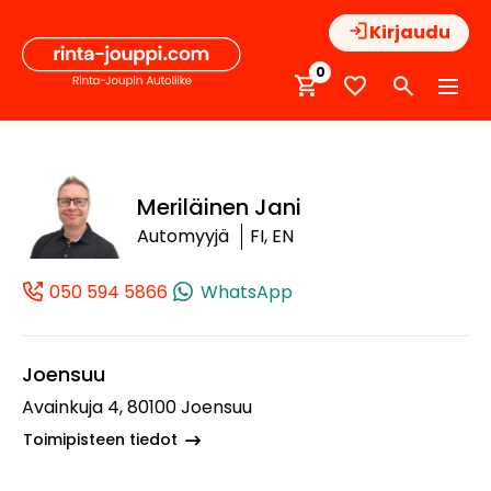
Hyppää
Kirjaudu
sisältöön
0
Meriläinen Jani
Automyyjä
FI, EN
050 594 5866
WhatsApp
(+358505945866, 0505945866, +358
Joensuu
Avainkuja 4, 80100 Joensuu
Toimipisteen tiedot