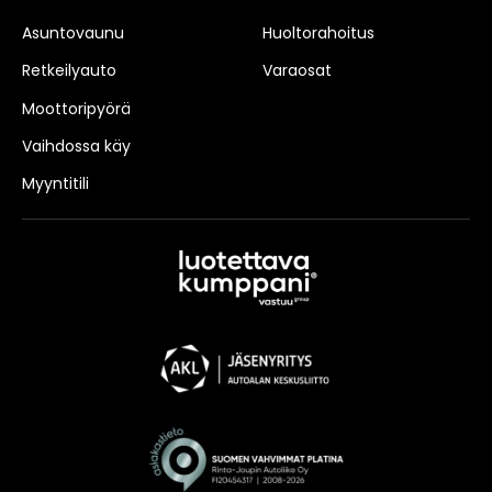
Asuntovaunu
Huoltorahoitus
Retkeilyauto
Varaosat
Moottoripyörä
Vaihdossa käy
Myyntitili