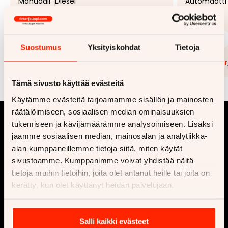
Manuaali
Diesel
Automaatti
99 €
4 990 €
199 €
alk.
alk.
Suostumus
Yksityiskohdat
Tietoja
Lisää tarjouspyyntöön
(
0
/5)
Lisää t
Tämä sivusto käyttää evästeitä
Käytämme evästeitä tarjoamamme sisällön ja mainosten
räätälöimiseen, sosiaalisen median ominaisuuksien
tukemiseen ja kävijämäärämme analysoimiseen. Lisäksi
jaamme sosiaalisen median, mainosalan ja analytiikka-
alan kumppaneillemme tietoja siitä, miten käytät
sivustoamme. Kumppanimme voivat yhdistää näitä
tietoja muihin tietoihin, joita olet antanut heille tai joita on
kerätty, kun olet käyttänyt heidän palvelujaan.
Yritys
Osta
Ota yhteyttä
Vaihtoautot
Salli kaikki evästeet