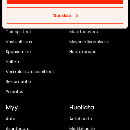
Ajankohtaista
Uusi auto
Tilaa uutiskirje
Matkailuauto
Muokkaa
Rekrytointi
Matkailuvaunu
Toimipisteet
Moottoripyörä
Vastuullisuus
Myynnin lisäpalvelut
Sponsorointi
Huutokauppa
Hallinto
Verkkolaskutusosoitteet
Reklamaatio
Palautus
Myy
Huollata
Auto
Autohuolto
Asuntoauto
Merkkihuolto