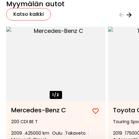
Myymälän autot
Katso kaikki
1/
2
Mercedes-Benz C
Toyota
Lisää
Poista
200 CDI BE T
Touring Spor
suosikiksi
suosikeista
2009
425000 km
Oulu
Takaveto
2019
17500