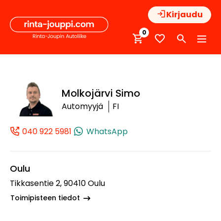
Hyppää
Kirjaudu
sisältöön
0
Molkojärvi Simo
Automyyjä
FI
040 922 5981
WhatsApp
(+358409225981, 0409225981, +358 40 
Oulu
Tikkasentie 2, 90410 Oulu
Toimipisteen tiedot