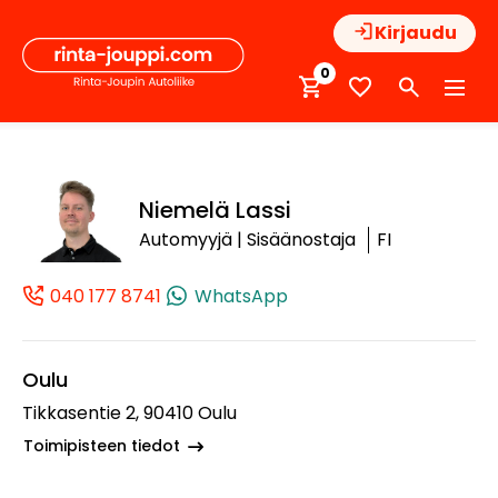
Hyppää
Kirjaudu
sisältöön
0
Niemelä Lassi
Automyyjä | Sisäänostaja
FI
040 177 8741
WhatsApp
(+358401778741, 0401778741, +358 40 
Oulu
Tikkasentie 2, 90410 Oulu
Toimipisteen tiedot