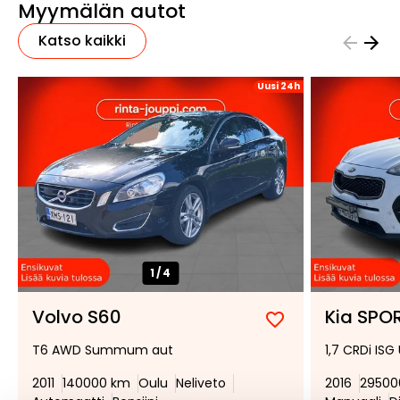
Myymälän autot
Katso kaikki
Uusi 24h
1/
4
Volvo S60
Kia SPO
Lisää
Poista
T6 AWD Summum aut
1,7 CRDi IS
suosikiksi
suosikeista
2011
140000 km
Oulu
Neliveto
2016
29500