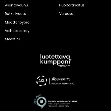
Asuntovaunu
Huoltorahoitus
Retkeilyauto
Varaosat
Moottoripyörä
Vaihdossa käy
Myyntitili