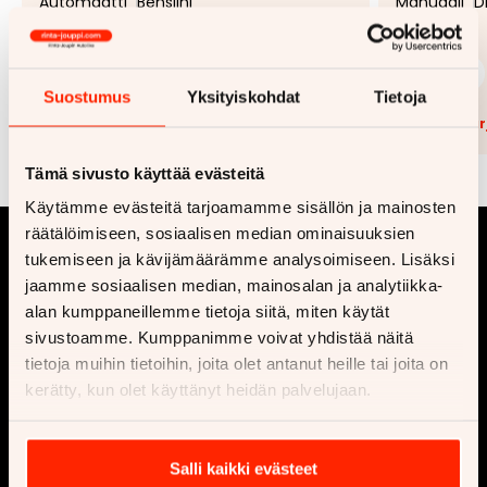
Automaatti
Bensiini
Manuaali
D
249 €
20 900 €
99 €
alk.
alk.
Suostumus
Yksityiskohdat
Tietoja
Lisää tarjouspyyntöön
(
0
/5)
Lisää t
Tämä sivusto käyttää evästeitä
Käytämme evästeitä tarjoamamme sisällön ja mainosten
räätälöimiseen, sosiaalisen median ominaisuuksien
tukemiseen ja kävijämäärämme analysoimiseen. Lisäksi
jaamme sosiaalisen median, mainosalan ja analytiikka-
alan kumppaneillemme tietoja siitä, miten käytät
sivustoamme. Kumppanimme voivat yhdistää näitä
tietoja muihin tietoihin, joita olet antanut heille tai joita on
kerätty, kun olet käyttänyt heidän palvelujaan.
Yritys
Osta
Ota yhteyttä
Vaihtoautot
Salli kaikki evästeet
Ajankohtaista
Uusi auto