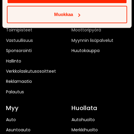
Tilaa uutiskirje
Matkailuauto
Muokkaa
Rekrytointi
Matkailuvaunu
Toimipisteet
Moottoripyörä
Vastuullisuus
Myynnin lisäpalvelut
Sponsorointi
Huutokauppa
Hallinto
Verkkolaskutusosoitteet
Reklamaatio
Palautus
Myy
Huollata
Auto
Autohuolto
Asuntoauto
Merkkihuolto