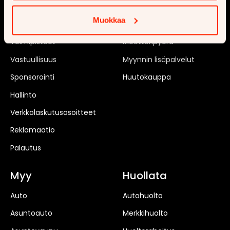
Tilaa uutiskirje
Matkailuauto
Muokkaa
Rekrytointi
Matkailuvaunu
Toimipisteet
Moottoripyörä
Vastuullisuus
Myynnin lisäpalvelut
Sponsorointi
Huutokauppa
Hallinto
Verkkolaskutusosoitteet
Reklamaatio
Palautus
Myy
Huollata
Auto
Autohuolto
Asuntoauto
Merkkihuolto