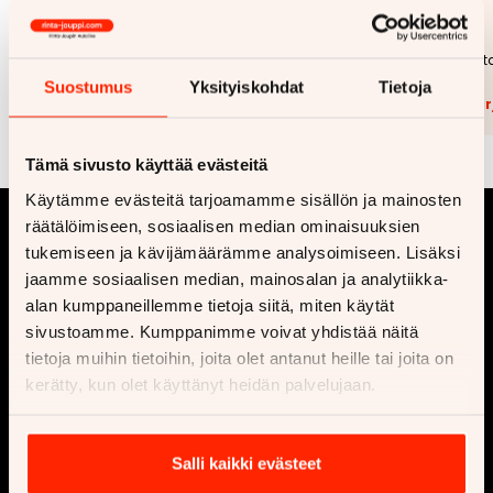
59 990 €
Hinta
Hinta
549 €
Kuukausihinta alkaen
Kuukausihint
Suostumus
Yksityiskohdat
Tietoja
Lisää tarjouspyyntöön
(
0
/5)
Lisää t
Tämä sivusto käyttää evästeitä
Käytämme evästeitä tarjoamamme sisällön ja mainosten
räätälöimiseen, sosiaalisen median ominaisuuksien
tukemiseen ja kävijämäärämme analysoimiseen. Lisäksi
jaamme sosiaalisen median, mainosalan ja analytiikka-
alan kumppaneillemme tietoja siitä, miten käytät
sivustoamme. Kumppanimme voivat yhdistää näitä
tietoja muihin tietoihin, joita olet antanut heille tai joita on
Yritys
Osta
kerätty, kun olet käyttänyt heidän palvelujaan.
Ota yhteyttä
Vaihtoautot
Salli kaikki evästeet
Ajankohtaista
Uusi auto