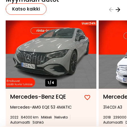
Katso kaikki
Uusi 24h
1/
4
Mercedes-Benz EQE
Mercede
Lisää
Poista
Mercedes-AMG EQE 53 4MATIC
314CDI A3
suosikiksi
suosikeista
2022
64000 km
Mikkeli
Neliveto
2018
239000
Automaatti
Sähkö
Automaatti