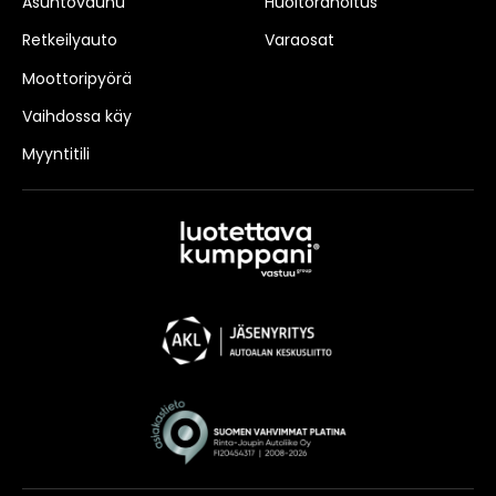
Asuntovaunu
Huoltorahoitus
Retkeilyauto
Varaosat
Moottoripyörä
Vaihdossa käy
Myyntitili