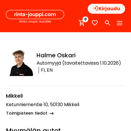
Hyppää
Kirjaudu
sisältöön
0
Halme Oskari
Automyyjä (tavoitettavissa 1.10.2026)
FI, EN
Mikkeli
Ketunniementie 10, 50130 Mikkeli
Toimipisteen tiedot
Myymälän autot