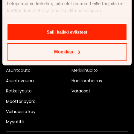
Hallinto
tietoja muihin tietoihin, joita olet antanut heille tai joita on
kerätty, kun olet käyttänyt heidän palvelujaan.
Verkkolaskutusosoitteet
Reklamaatio
Palautus
Salli kaikki evästeet
Myy
Huollata
Muokkaa
Auto
Autohuolto
Asuntoauto
Merkkihuolto
Asuntovaunu
Huoltorahoitus
Retkeilyauto
Varaosat
Moottoripyörä
Vaihdossa käy
Myyntitili