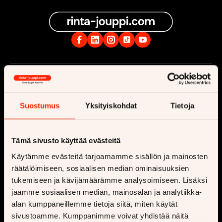
Yritys
Osta
Ota yhteyttä
Vaihtoautot
Suostumus
Yksityiskohdat
Tietoja
Ajankohtaista
Uusi auto
Tilaa uutiskirje
Matkailuauto
Tämä sivusto käyttää evästeitä
Rekrytointi
Matkailuvaunu
Käytämme evästeitä tarjoamamme sisällön ja mainosten
räätälöimiseen, sosiaalisen median ominaisuuksien
Toimipisteet
Moottoripyörä
tukemiseen ja kävijämäärämme analysoimiseen. Lisäksi
Vastuullisuus
Myynnin lisäpalvelut
jaamme sosiaalisen median, mainosalan ja analytiikka-
alan kumppaneillemme tietoja siitä, miten käytät
Sponsorointi
Huutokauppa
sivustoamme. Kumppanimme voivat yhdistää näitä