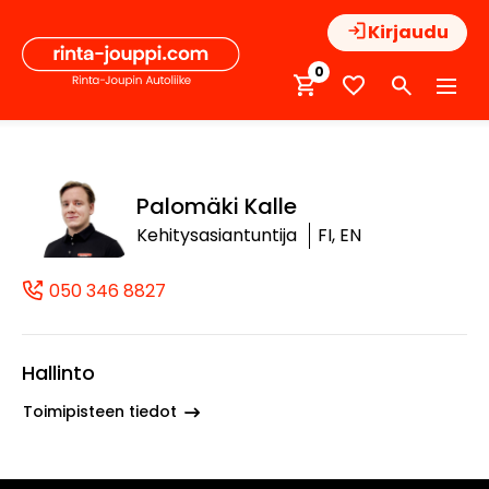
Hyppää
Kirjaudu
sisältöön
0
Palomäki Kalle
Kehitysasiantuntija
FI, EN
050 346 8827
(+358503468827, 0503468827, +358 
Hallinto
Toimipisteen tiedot