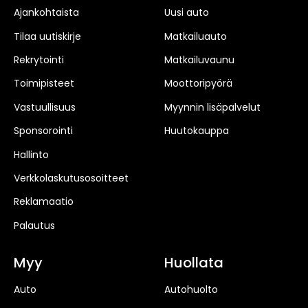
Ajankohtaista
Uusi auto
Tilaa uutiskirje
Matkailuauto
Rekrytointi
Matkailuvaunu
Toimipisteet
Moottoripyörä
Vastuullisuus
Myynnin lisäpalvelut
Sponsorointi
Huutokauppa
Hallinto
Verkkolaskutusosoitteet
Reklamaatio
Palautus
Myy
Huollata
Auto
Autohuolto