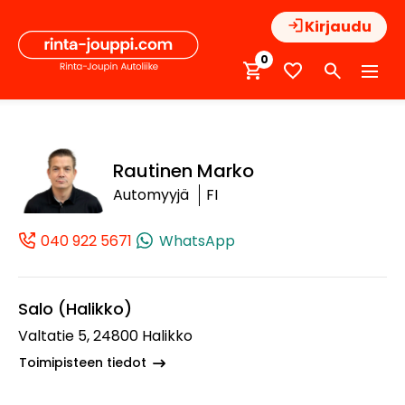
Hyppää
Kirjaudu
sisältöön
0
Rautinen Marko
Automyyjä
FI
040 922 5671
WhatsApp
(+358409225671, 0409225671, +358 40
Salo (Halikko)
Valtatie 5, 24800 Halikko
Toimipisteen tiedot