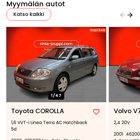
Myymälän autot
Katso kaikki
Uusi 24h
1/
47
Toyota COROLLA
Volvo V
Lisää
Poista
1,6 VVT-i Linea Terra AC Hatchback
2,4 20V
suosikiksi
suosikeista
5d
2001
46200