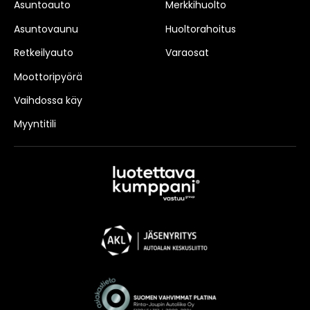
Asuntoauto
Merkkihuolto
Asuntovaunu
Huoltorahoitus
Retkeilyauto
Varaosat
Moottoripyörä
Vaihdossa käy
Myyntitili