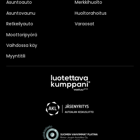
Asuntoauto
Merkkihuolto
Asuntovaunu
Huoltorahoitus
Retkeilyauto
Varaosat
Moottoripyörä
Vaihdossa käy
Myyntitili