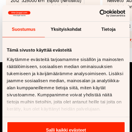
2012
325000 km
Espoo (Nihtisilta)
Neliveto
Au
Etuveto
Automaatti
Diesel
Plug-in hybr
99 €
4 500 €
249 €
alk.
alk.
Suostumus
Yksityiskohdat
Tietoja
Lisää tarjouspyyntöön
(
0
/5)
Lisää t
Tämä sivusto käyttää evästeitä
Käytämme evästeitä tarjoamamme sisällön ja mainosten
räätälöimiseen, sosiaalisen median ominaisuuksien
tukemiseen ja kävijämäärämme analysoimiseen. Lisäksi
jaamme sosiaalisen median, mainosalan ja analytiikka-
alan kumppaneillemme tietoja siitä, miten käytät
sivustoamme. Kumppanimme voivat yhdistää näitä
tietoja muihin tietoihin, joita olet antanut heille tai joita on
kerätty, kun olet käyttänyt heidän palvelujaan.
Yritys
Osta
Ota yhteyttä
Vaihtoautot
Salli kaikki evästeet