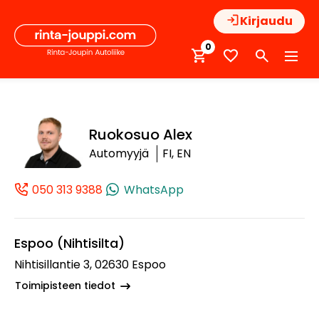
Hyppää
Kirjaudu
sisältöön
0
Ruokosuo Alex
Automyyjä
FI, EN
050 313 9388
WhatsApp
(+358503139388, 0503139388, +358 50 
Espoo (Nihtisilta)
Nihtisillantie 3, 02630 Espoo
Toimipisteen tiedot