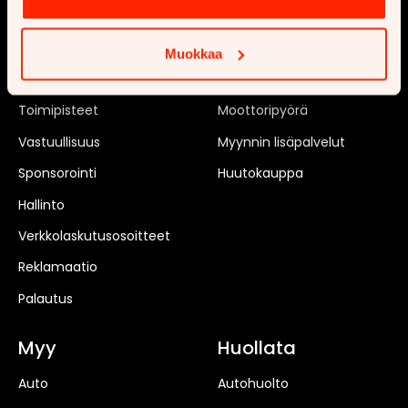
Ajankohtaista
Uusi auto
Tilaa uutiskirje
Matkailuauto
Muokkaa
Rekrytointi
Matkailuvaunu
Toimipisteet
Moottoripyörä
Vastuullisuus
Myynnin lisäpalvelut
Sponsorointi
Huutokauppa
Hallinto
Verkkolaskutusosoitteet
Reklamaatio
Palautus
Myy
Huollata
Auto
Autohuolto