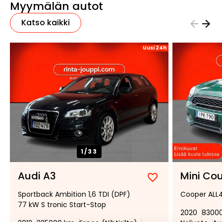
Myymälän autot
Katso kaikki
Uusi 24h
1/
33
Audi A3
Mini Co
Lisää
Poista
Sportback Ambition 1,6 TDI (DPF)
Cooper ALL
suosikiksi
suosikeista
77 kW S tronic Start-Stop
2020
8300