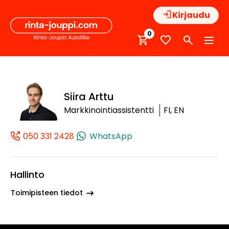
Hyppää
Kirjaudu
sisältöön
0
Siira Arttu
Markkinointiassistentti
FI, EN
050 331 2428
WhatsApp
(+358503312428, 0503312428, +358 50 
Hallinto
Toimipisteen tiedot