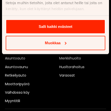
Hallinto
tietoja muihin tietoihin, joita olet antanut heille tai joita on
kerätty, kun olet käyttänyt heidän palvelujaan.
Verkkolaskutusosoitteet
Reklamaatio
Palautus
Salli kaikki evästeet
Myy
Huollata
Muokkaa
Auto
Autohuolto
Asuntoauto
Merkkihuolto
Asuntovaunu
Huoltorahoitus
Retkeilyauto
Varaosat
Moottoripyörä
Vaihdossa käy
Myyntitili