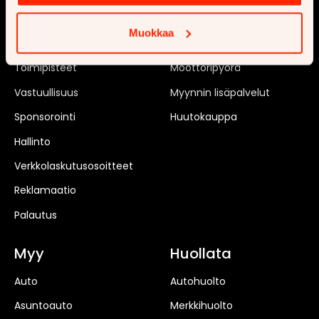
Tilaa uutiskirje
Matkailuauto
Muokkaa
Rekrytointi
Matkailuvaunu
Toimipisteet
Moottoripyörä
Vastuullisuus
Myynnin lisäpalvelut
Sponsorointi
Huutokauppa
Hallinto
Verkkolaskutusosoitteet
Reklamaatio
Palautus
Myy
Huollata
Auto
Autohuolto
Asuntoauto
Merkkihuolto