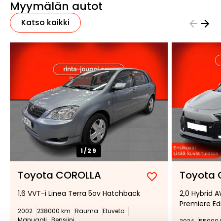
Myymälän autot
Katso kaikki
1/
29
Toyota COROLLA
Toyota 
Lisää
Poista
1,6 VVT-i Linea Terra 5ov Hatchback
2,0 Hybrid 
suosikiksi
suosikeista
Premiere Ed
2002
238000 km
Rauma
Etuveto
Manuaali
Bensiini