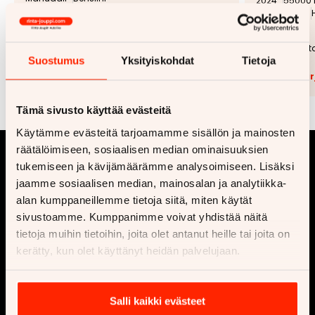
2024
55000
Automaatti
3 900 €
Hinta
Hinta
77 €
Kuukausihinta alkaen
Kuukausihint
Suostumus
Yksityiskohdat
Tietoja
Lisää tarjouspyyntöön
(
0
/5)
Lisää t
Tämä sivusto käyttää evästeitä
Käytämme evästeitä tarjoamamme sisällön ja mainosten
räätälöimiseen, sosiaalisen median ominaisuuksien
tukemiseen ja kävijämäärämme analysoimiseen. Lisäksi
jaamme sosiaalisen median, mainosalan ja analytiikka-
alan kumppaneillemme tietoja siitä, miten käytät
sivustoamme. Kumppanimme voivat yhdistää näitä
tietoja muihin tietoihin, joita olet antanut heille tai joita on
kerätty, kun olet käyttänyt heidän palvelujaan.
Yritys
Osta
Ota yhteyttä
Vaihtoautot
Salli kaikki evästeet
Ajankohtaista
Uusi auto