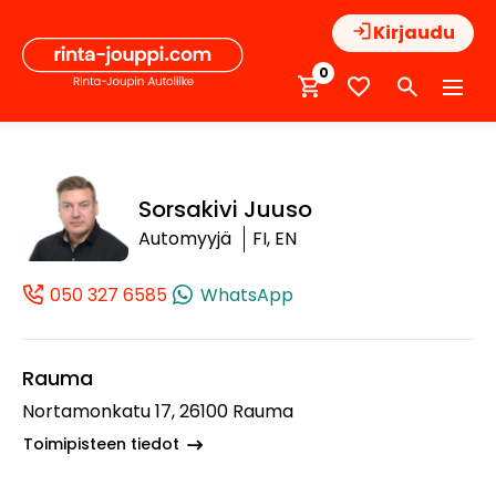
Hyppää
Kirjaudu
sisältöön
0
Sorsakivi Juuso
Automyyjä
FI, EN
050 327 6585
WhatsApp
(+358503276585, 0503276585, +358 
Rauma
Nortamonkatu 17, 26100 Rauma
Toimipisteen tiedot