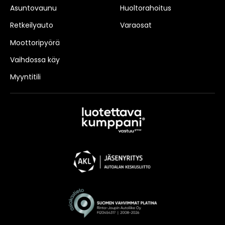
Asuntovaunu
Huoltorahoitus
Retkeilyauto
Varaosat
Moottoripyörä
Vaihdossa käy
Myyntitili