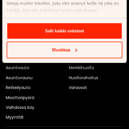
Hallinto
tietoja muihin tietoihin, joita olet antanut heille tai joita on
kerätty, kun olet käyttänyt heidän palvelujaan.
Verkkolaskutusosoitteet
Reklamaatio
Palautus
Salli kaikki evästeet
Myy
Huollata
Muokkaa
Auto
Autohuolto
Asuntoauto
Merkkihuolto
Asuntovaunu
Huoltorahoitus
Retkeilyauto
Varaosat
Moottoripyörä
Vaihdossa käy
Myyntitili