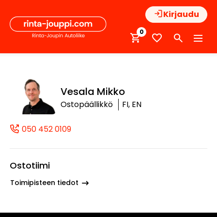
Hyppää
Kirjaudu
sisältöön
0
Vesala Mikko
Ostopäällikkö
FI, EN
050 452 0109
(+358504520109, 0504520109, +358 50
Ostotiimi
Toimipisteen tiedot