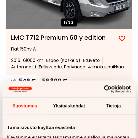
1/
32
LMC T712 Premium 60 y edition
Lisää
Poist
Fiat 150hv A
suosik
suosi
2016
61000 km
Espoo (Koskelo)
Etuveto
Automaatti
Erillisvuode, Parivuode
4 makuupaikkaa
549 €
59 800 €
alk.
Lisää tarjouspyyntöön
(
0
/5)
Suostumus
Yksityiskohdat
Tietoja
Uusi 24h
Tämä sivusto käyttää evästeitä
Käytämme evästeitä tarjoamamme sisällön ja mainosten