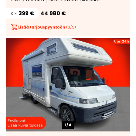
399 €
44 980 €
alk.
Lisää tarjouspyyntöön
(
0
/5)
Uusi 24h
1/
4