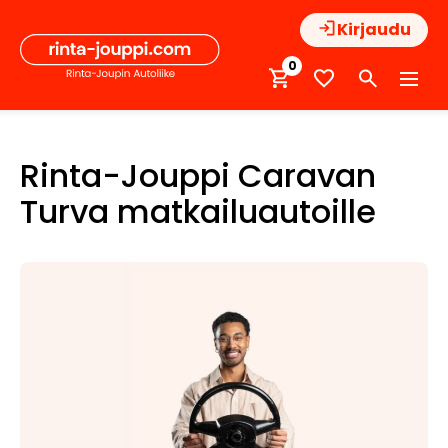
Hyppää
Kirjaudu
sisältöön
0
Rinta-Jouppi Caravan
Turva matkailuautoille