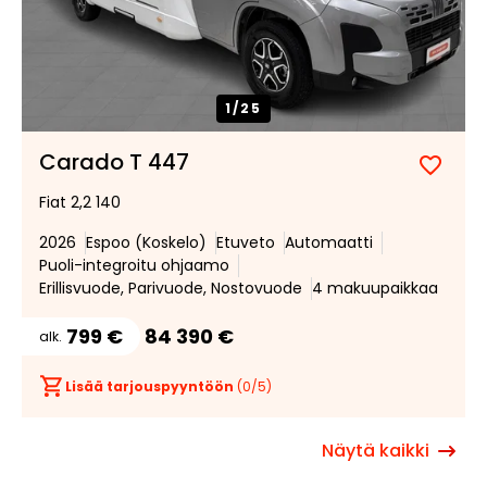
1/
25
Carado T 447
Lisää
Poist
Fiat 2,2 140
suosik
suosi
2026
Espoo (Koskelo)
Etuveto
Automaatti
Puoli-integroitu ohjaamo
Erillisvuode, Parivuode, Nostovuode
4 makuupaikkaa
799 €
84 390 €
alk.
Lisää tarjouspyyntöön
(
0
/5)
Näytä kaikki