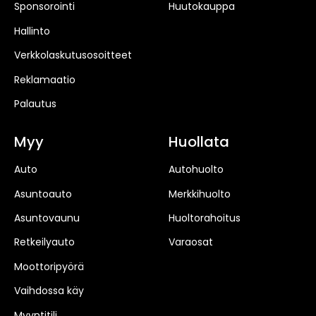
Sponsorointi
Huutokauppa
Hallinto
Verkkolaskutusosoitteet
Reklamaatio
Palautus
Myy
Huollata
Auto
Autohuolto
Asuntoauto
Merkkihuolto
Asuntovaunu
Huoltorahoitus
Retkeilyauto
Varaosat
Moottoripyörä
Vaihdossa käy
Myyntitili