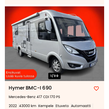
1/
30
Hymer BMC-I 690
Lisää
Poist
Mercedes-Benz 417 CDI 170 PS
suosik
suosi
2022
43000 km
Kempele
Etuveto
Automaatti