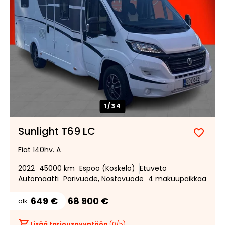
1/
34
Sunlight T69 LC
Lisää
Poist
Fiat 140hv. A
suosik
suosi
2022
45000 km
Espoo (Koskelo)
Etuveto
Automaatti
Parivuode, Nostovuode
4 makuupaikkaa
649 €
68 900 €
alk.
Lisää tarjouspyyntöön
(
0
/5)