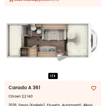
1/
2
Carado A 361
Lisää
Poist
Citroen 2,2 140
suosik
suosi
2026
Espoo (Koskelo)
Etuveto
Automaatti
Alkovi