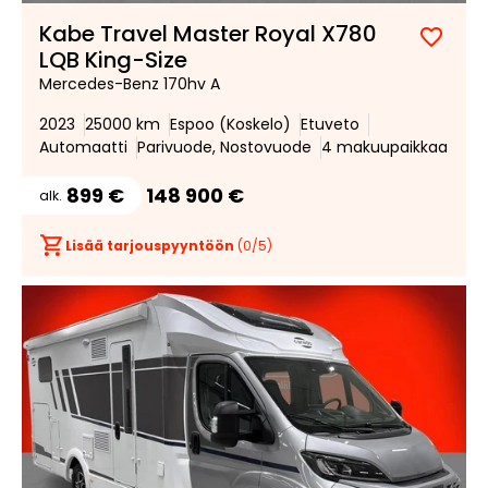
Kabe Travel Master Royal X780
Lisää
Poist
LQB King-Size
suosik
suosi
Mercedes-Benz 170hv A
2023
25000 km
Espoo (Koskelo)
Etuveto
Automaatti
Parivuode, Nostovuode
4 makuupaikkaa
899 €
148 900 €
alk.
Lisää tarjouspyyntöön
(
0
/5)