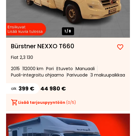
1/
8
Bürstner NEXXO T660
Lisää
Poist
Fiat 2,3 130
suosik
suosi
2015
112000 km
Pori
Etuveto
Manuaali
Puoli-integroitu ohjaamo
Parivuode
3 makuupaikkaa
399 €
44 980 €
alk.
Lisää tarjouspyyntöön
(
0
/5)