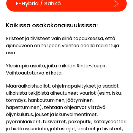
E-Hybrid / Sähkö
Kaikissa osakokonaisuuksissa:
Eristeet ja tiivisteet vain siinä tapauksessa, että
ajoneuvoon on tarpeen vaihtaa edellä mainittuja
osia.
Yleisimpiä asioita, joita mikään Rinta-Joupin
Vaihtoautoturva
ei
kata:
Määräaikaishuollot, ohjelmapäivitykset ja säädöt,
ulkoisista tekijöistä aiheutuneet vauriot (esim. isku,
törmäys, hankautuminen, jäätyminen,
hapettuminen), tehtaan ohjearvot ylittävä
öljynkulutus, jouset ja iskunvaimentimet,
pyöränlaakerit, tukivarret, pakoputki, katalysaattori
ja hiukkassuodatin, johtosarjat, eristeet ja tiivisteet,