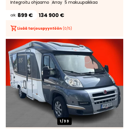
Integroitu ohjaamo
Array
5 makuupaikkaa
899 €
134 900 €
alk.
Lisää tarjouspyyntöön
(
0
/5)
1/
33