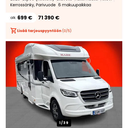
Kerrossänky, Parivuode
6 makuupaikkaa
699 €
71 390 €
alk.
Lisää tarjouspyyntöön
(
0
/5)
1/
39