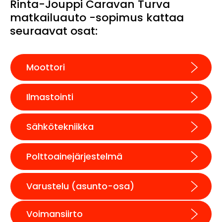
Rinta-Jouppi Caravan Turva
matkailuauto -sopimus kattaa
seuraavat osat:
Moottori
Ilmastointi
Sähkötekniikka
Polttoainejärjestelmä
Varustelu (asunto-osa)
Voimansiirto