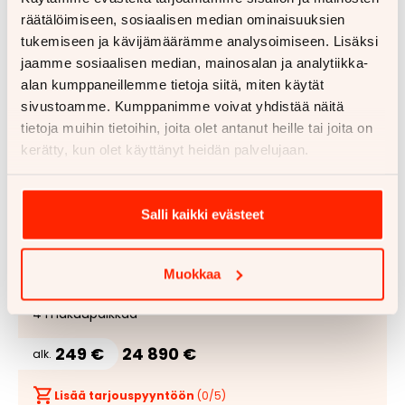
räätälöimiseen, sosiaalisen median ominaisuuksien
tukemiseen ja kävijämäärämme analysoimiseen. Lisäksi
jaamme sosiaalisen median, mainosalan ja analytiikka-
alan kumppaneillemme tietoja siitä, miten käytät
sivustoamme. Kumppanimme voivat yhdistää näitä
tietoja muihin tietoihin, joita olet antanut heille tai joita on
kerätty, kun olet käyttänyt heidän palvelujaan.
1/
37
Dethleffs T6501
Salli kaikki evästeet
Lisää
Poist
Advantage Fiat 2,8 TD 130
suosik
suosi
Muokkaa
2005
167000 km
Turku
Etuveto
Manuaali
Puoli-integroitu ohjaamo
Parivuode
4 makuupaikkaa
249 €
24 890 €
alk.
Lisää tarjouspyyntöön
(
0
/5)