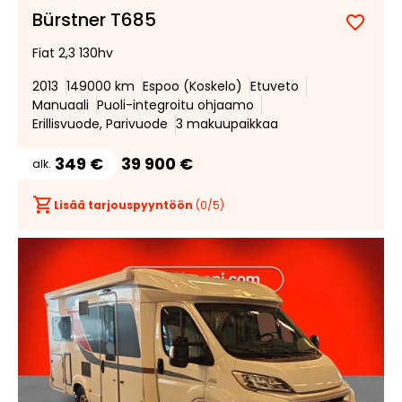
Bürstner T685
Lisää
Poist
Fiat 2,3 130hv
suosik
suosi
2013
149000 km
Espoo (Koskelo)
Etuveto
Manuaali
Puoli-integroitu ohjaamo
Erillisvuode, Parivuode
3 makuupaikkaa
349 €
39 900 €
alk.
Lisää tarjouspyyntöön
(
0
/5)