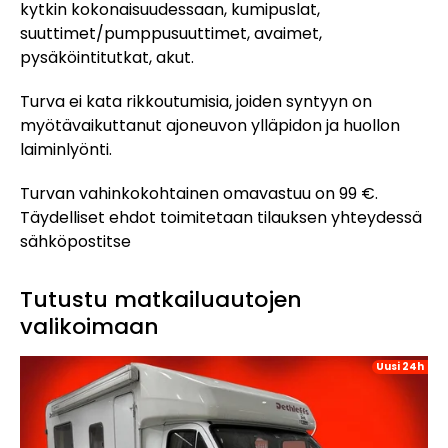
kytkin kokonaisuudessaan, kumipuslat,
suuttimet/pumppusuuttimet, avaimet,
pysäköintitutkat, akut.
Turva ei kata rikkoutumisia, joiden syntyyn on
myötävaikuttanut ajoneuvon ylläpidon ja huollon
laiminlyönti.
Turvan vahinkokohtainen omavastuu on 99 €.
Täydelliset ehdot toimitetaan tilauksen yhteydessä
sähköpostitse
Tutustu matkailuautojen
valikoimaan
Uusi 24h