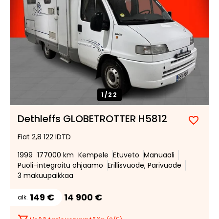
1/
22
Dethleffs GLOBETROTTER H5812
Lisää
Poist
Fiat 2,8 122 IDTD
suosik
suosi
1999
177000 km
Kempele
Etuveto
Manuaali
Puoli-integroitu ohjaamo
Erillisvuode, Parivuode
3 makuupaikkaa
149 €
14 900 €
alk.