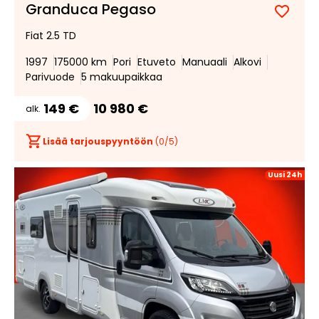
Granduca Pegaso
Lisää
Poist
Fiat 2.5 TD
suosik
suosi
1997
175000 km
Pori
Etuveto
Manuaali
Alkovi
Parivuode
5 makuupaikkaa
149 €
10 980 €
alk.
Lisää tarjouspyyntöön
(
0
/5)
Uusi 24h