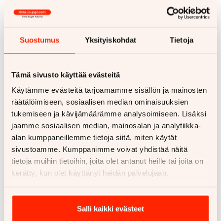
Suostumus
Yksityiskohdat
Tietoja
30.3.2024
Näin valitset vetoauton
asuntovaunun vetämiseen
Tämä sivusto käyttää evästeitä
Käytämme evästeitä tarjoamamme sisällön ja mainosten
räätälöimiseen, sosiaalisen median ominaisuuksien
tukemiseen ja kävijämäärämme analysoimiseen. Lisäksi
jaamme sosiaalisen median, mainosalan ja analytiikka-
alan kumppaneillemme tietoja siitä, miten käytät
sivustoamme. Kumppanimme voivat yhdistää näitä
tietoja muihin tietoihin, joita olet antanut heille tai joita on
kerätty, kun olet käyttänyt heidän palvelujaan.
Salli kaikki evästeet