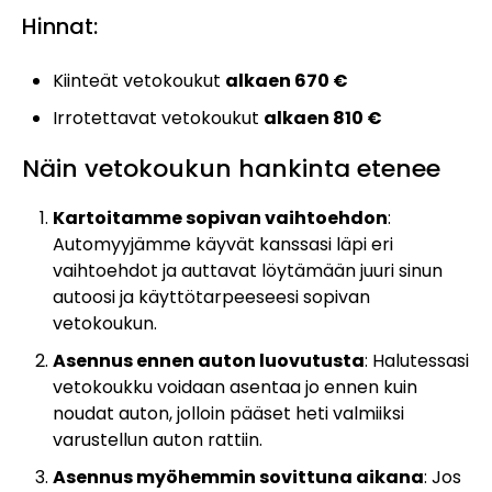
Hinnat:
Kiinteät vetokoukut
alkaen 670 €
Irrotettavat vetokoukut
alkaen 810 €
Näin vetokoukun hankinta etenee
Kartoitamme sopivan vaihtoehdon
:
Automyyjämme käyvät kanssasi läpi eri
vaihtoehdot ja auttavat löytämään juuri sinun
autoosi ja käyttötarpeeseesi sopivan
vetokoukun.
Asennus ennen auton luovutusta
: Halutessasi
vetokoukku voidaan asentaa jo ennen kuin
noudat auton, jolloin pääset heti valmiiksi
varustellun auton rattiin.
Asennus myöhemmin sovittuna aikana
: Jos