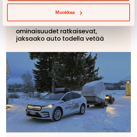
Muokkaa
14.10.2025
Vetoauton valinta: nämä
ominaisuudet ratkaisevat,
jaksaako auto todella vetää