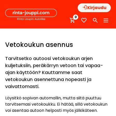
Hyppää
Kirjaudu
sisältöön
0
Vetokoukun asennus
Tarvitsetko autoosi vetokoukun arjen
kuljetuksiin, peräkärryn vetoon tai vapaa-
ajan käyttöön? Kauttamme saat
vetokoukun asennettuna nopeasti ja
vaivattomasti.
Löysitkö sopivan automallin, mutta siitä puuttuu
tarvitsemasi vetokoukku. Ei hätää, sillä vetokoukun
voi asentaa autoon helposti myös jälkikäteen.