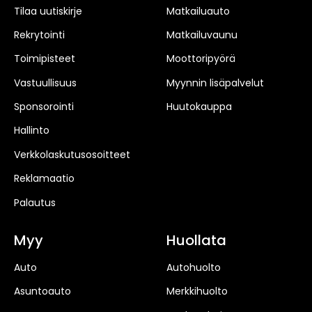
Tilaa uutiskirje
Matkailuauto
Rekrytointi
Matkailuvaunu
Toimipisteet
Moottoripyörä
Vastuullisuus
Myynnin lisäpalvelut
Sponsorointi
Huutokauppa
Hallinto
Verkkolaskutusosoitteet
Reklamaatio
Palautus
Myy
Huollata
Auto
Autohuolto
Asuntoauto
Merkkihuolto