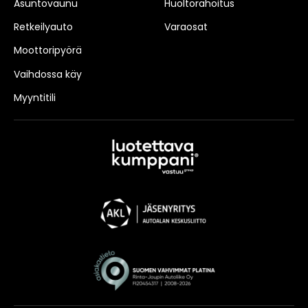
Asuntovaunu
Huoltorahoitus
Retkeilyauto
Varaosat
Moottoripyörä
Vaihdossa käy
Myyntitili