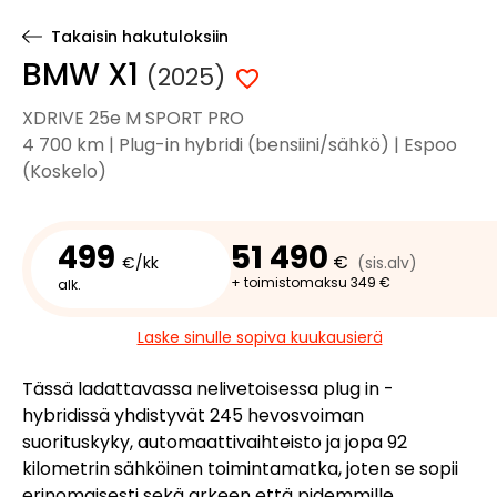
Takaisin hakutuloksiin
BMW X1
(2025)
XDRIVE 25e M SPORT PRO
4 700 km | Plug-in hybridi (bensiini/sähkö) | Espoo
(Koskelo)
499
51 490
€
€/kk
(sis.alv)
+ toimistomaksu 349 €
alk.
Laske sinulle sopiva kuukausierä
Tässä ladattavassa nelivetoisessa plug in -
hybridissä yhdistyvät 245 hevosvoiman
suorituskyky, automaattivaihteisto ja jopa 92
kilometrin sähköinen toimintamatka, joten se sopii
erinomaisesti sekä arkeen että pidemmille