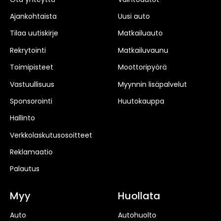
Ajankohtaista
Uusi auto
Tilaa uutiskirje
Matkailuauto
Rekrytointi
Matkailuvaunu
Toimipisteet
Moottoripyörä
Vastuullisuus
Myynnin lisäpalvelut
Sponsorointi
Huutokauppa
Hallinto
Verkkolaskutusosoitteet
Reklamaatio
Palautus
Myy
Huollata
Auto
Autohuolto