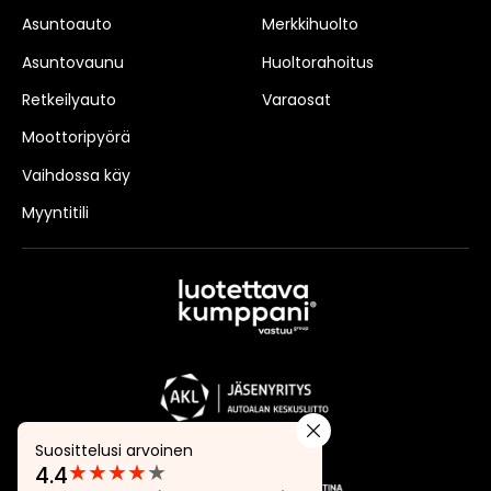
Asuntoauto
Merkkihuolto
Asuntovaunu
Huoltorahoitus
Retkeilyauto
Varaosat
Moottoripyörä
Vaihdossa käy
Myyntitili
Suosittelusi arvoinen
★
★
★
★
★
4.4
Arvostelut: