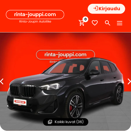
Hyppää
Kirjaudu
sisältöön
0
Kaikki kuvat (36)