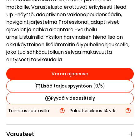
matkoille. Varustelusta erottuvat erityisesti Head
Up -näyttö, adaptiivinen vakionopeudensäädin,
navigointijärjestelmä Professional, adaptiiviset
ajovalot ja nahka alcantara -verhoilu
urheiluistuimilla. Yksilön harvinaisen hieno lisä on
akkukäyttöinen lisälämmitin älypuhelinohjauksella,
joka tuo sähköautoiluun selvää mukavuutta
erityisesti talvikaudella.
Varaa ajoneuvo
Lisää tarjouspyyntöön
(
0
/5)
Pyydä videoesittely
Toimitus saatavilla
Palautusoikeus 14 vrk
Varusteet