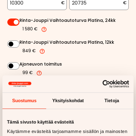
€
€
Rinta-Jouppi Vaihtoautoturva Platina, 24kk
1 580 €
Rinta-Jouppi Vaihtoautoturva Platina, 12kk
849 €
Ajoneuvon toimitus
99 €
Rinta-Jouppi sijaisautopalvelu
99 €
Suostumus
Yksityiskohdat
Tietoja
506,28 €
Kuukausierä
Tämä sivusto käyttää evästeitä
Näytä
hintaerittely
Käytämme evästeitä tarjoamamme sisällön ja mainosten