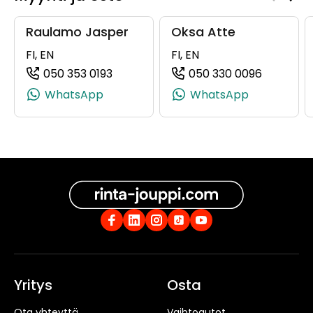
Raulamo Jasper
Oksa Atte
FI, EN
FI, EN
050 353 0193
050 330 0096
(+358503530193, 0503530193, +358 5
(+358503
WhatsApp
WhatsApp
Yritys
Osta
Ota yhteyttä
Vaihtoautot