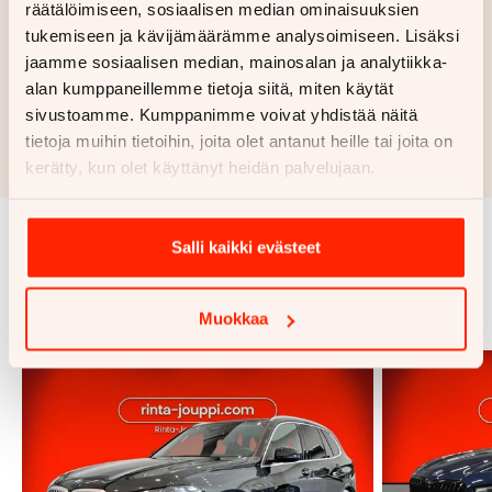
räätälöimiseen, sosiaalisen median ominaisuuksien
tukemiseen ja kävijämäärämme analysoimiseen. Lisäksi
Haluan myös tarjouksen vakuutuksesta
jaamme sosiaalisen median, mainosalan ja analytiikka-
alan kumppaneillemme tietoja siitä, miten käytät
Hae rahoitustarjous
sivustoamme. Kumppanimme voivat yhdistää näitä
tietoja muihin tietoihin, joita olet antanut heille tai joita on
Rahoituslaskelma on suuntaa antava ja edellyttää hyväksytyn
luottopäätöksen ja kaskovakuutuksen.
kerätty, kun olet käyttänyt heidän palvelujaan.
Salli kaikki evästeet
Samankaltaisia ajoneuvoja
Katso kaikki
Muokkaa