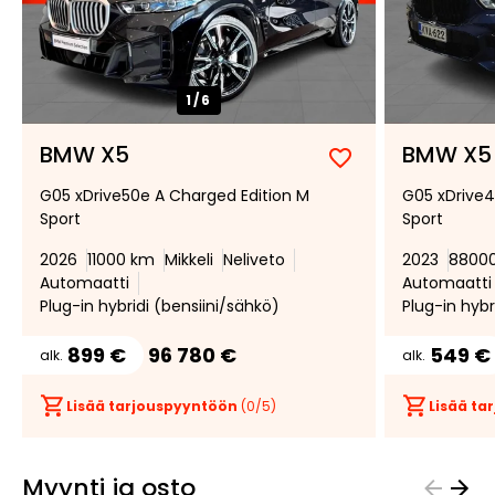
1/
6
BMW X5
BMW X5
Lisää
Poista
G05 xDrive50e A Charged Edition M
G05 xDrive4
suosikiksi
suosikeista
Sport
Sport
2026
11000 km
Mikkeli
Neliveto
2023
8800
Automaatti
Automaatti
Plug-in hybridi (bensiini/sähkö)
Plug-in hybr
899 €
96 780 €
549 €
alk.
alk.
Lisää tarjouspyyntöön
(
0
/5)
Lisää t
Myynti ja osto