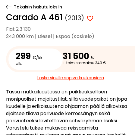
Takaisin hakutuloksiin
Carado A 461
(2013)
Fiat 2,3 130
243 000 km | Diesel | Espoo (Koskelo)
299
31 500
€
€/kk
+ toimistomaksu 349 €
alk.
Laske sinulle sopiva kuukausierä
Tässä matkailuautossa on poikkeuksellisen
monipuoliset majoitustilat, sillä vuodepaikat on jopa
kuudelle ja erikoisuutena ohjaamon päällä alkovissa
sijaitsee tilava parivuode kerrossängyn sekä
parivuoteeksi levitettävän sohvaryhmän lisäksi.
Varustelu tukee mukavaa reissaamista