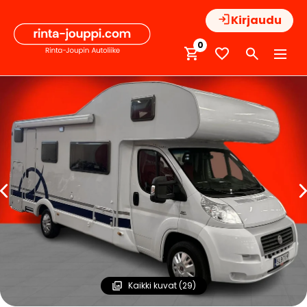
Hyppää
Kirjaudu
sisältöön
0
Kaikki kuvat (29)