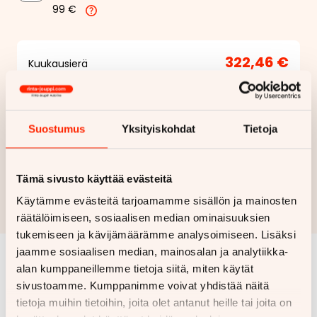
99 €
322,46 €
Kuukausierä
Näytä
hintaerittely
Suostumus
Yksityiskohdat
Tietoja
Haluan myös tarjouksen vakuutuksesta
Hae rahoitustarjous
Tämä sivusto käyttää evästeitä
Rahoituslaskelma on suuntaa antava ja edellyttää hyväksytyn
Käytämme evästeitä tarjoamamme sisällön ja mainosten
luottopäätöksen ja kaskovakuutuksen.
räätälöimiseen, sosiaalisen median ominaisuuksien
tukemiseen ja kävijämäärämme analysoimiseen. Lisäksi
jaamme sosiaalisen median, mainosalan ja analytiikka-
alan kumppaneillemme tietoja siitä, miten käytät
Samankaltaisia ajoneuvoja
sivustoamme. Kumppanimme voivat yhdistää näitä
Katso kaikki
tietoja muihin tietoihin, joita olet antanut heille tai joita on