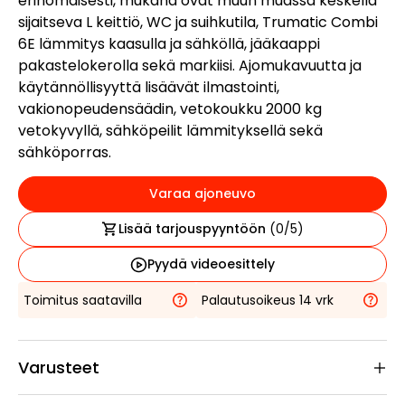
erinomaisesti, mukana ovat muun muassa keskellä
sijaitseva L keittiö, WC ja suihkutila, Trumatic Combi
6E lämmitys kaasulla ja sähköllä, jääkaappi
pakastelokerolla sekä markiisi. Ajomukavuutta ja
käytännöllisyyttä lisäävät ilmastointi,
vakionopeudensäädin, vetokoukku 2000 kg
vetokyvyllä, sähköpeilit lämmityksellä sekä
sähköporras.
Varaa ajoneuvo
Lisää tarjouspyyntöön
(
0
/5)
Pyydä videoesittely
Toimitus saatavilla
Palautusoikeus 14 vrk
Varusteet