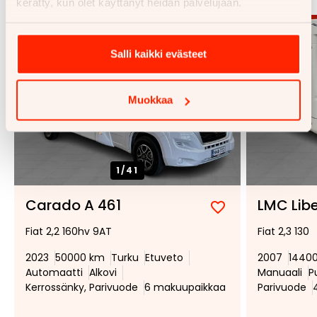
kerätty, kun olet käyttänyt heidän palvelujaan.
Salli kaikki evästeet
Muokkaa
1/
41
Carado A 461
LMC Libe
Lisää
Poista
Fiat 2,2 160hv 9AT
Fiat 2,3 130
suosikiksi
suosikeista
2023
50000 km
Turku
Etuveto
2007
1440
Automaatti
Alkovi
Manuaali
P
Kerrossänky, Parivuode
6 makuupaikkaa
Parivuode