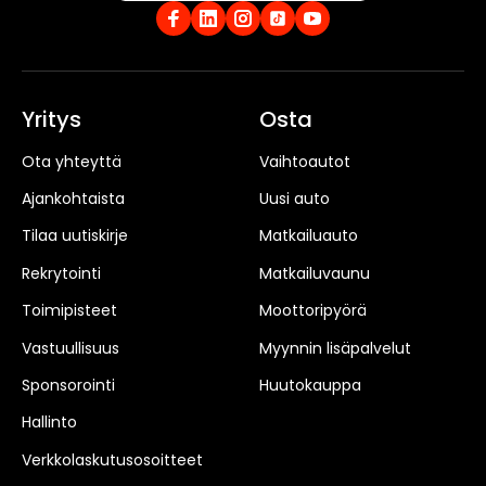
Yritys
Osta
Ota yhteyttä
Vaihtoautot
Ajankohtaista
Uusi auto
Tilaa uutiskirje
Matkailuauto
Rekrytointi
Matkailuvaunu
Toimipisteet
Moottoripyörä
Vastuullisuus
Myynnin lisäpalvelut
Sponsorointi
Huutokauppa
Hallinto
Verkkolaskutusosoitteet