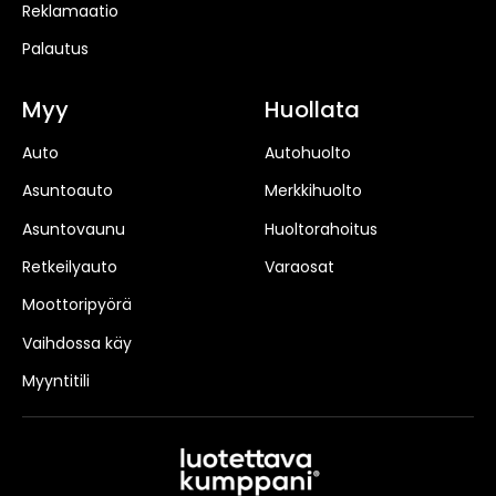
Reklamaatio
Palautus
Myy
Huollata
Auto
Autohuolto
Asuntoauto
Merkkihuolto
Asuntovaunu
Huoltorahoitus
Retkeilyauto
Varaosat
Moottoripyörä
Vaihdossa käy
Myyntitili