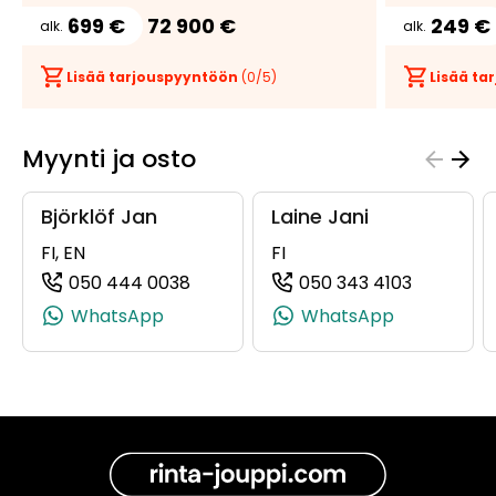
699 €
72 900 €
249 €
alk.
alk.
Lisää tarjouspyyntöön
(
0
/5)
Lisää t
Myynti ja osto
Björklöf Jan
Laine Jani
FI, EN
FI
050 444 0038
050 343 4103
(+358504440038, 0504440038, +3
(+3585034
WhatsApp
WhatsApp