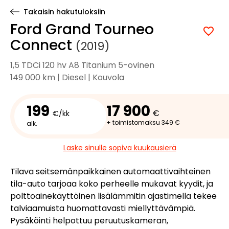
Takaisin hakutuloksiin
Ford Grand Tourneo
Connect
(2019)
1,5 TDCi 120 hv A8 Titanium 5-ovinen
149 000 km | Diesel | Kouvola
199
17 900
€
€/kk
+ toimistomaksu 349 €
alk.
Laske sinulle sopiva kuukausierä
Tilava seitsemänpaikkainen automaattivaihteinen
tila-auto tarjoaa koko perheelle mukavat kyydit, ja
polttoainekäyttöinen lisälämmitin ajastimella tekee
talviaamuista huomattavasti miellyttävämpiä.
Pysäköinti helpottuu peruutuskameran,