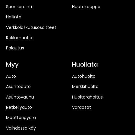
Sponsorointi
Huutokauppa
Hallinto
Verkkolaskutusosoitteet
Reklamaatio
Palautus
Myy
Huollata
Auto
Autohuolto
Asuntoauto
Merkkihuolto
Asuntovaunu
Huoltorahoitus
Retkeilyauto
Varaosat
Moottoripyörä
Vaihdossa käy