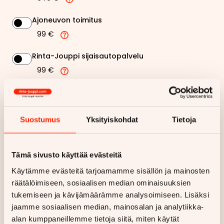
Ajoneuvon toimitus
99 €
Rinta-Jouppi sijaisautopalvelu
99 €
248,56 €
Kuukausierä
Suostumus
Yksityiskohdat
Tietoja
Näytä
hintaerittely
Tämä sivusto käyttää evästeitä
Haluan myös tarjouksen vakuutuksesta
Käytämme evästeitä tarjoamamme sisällön ja mainosten
räätälöimiseen, sosiaalisen median ominaisuuksien
Hae rahoitustarjous
tukemiseen ja kävijämäärämme analysoimiseen. Lisäksi
Rahoituslaskelma on suuntaa antava ja edellyttää hyväksytyn
jaamme sosiaalisen median, mainosalan ja analytiikka-
luottopäätöksen ja kaskovakuutuksen.
alan kumppaneillemme tietoja siitä, miten käytät