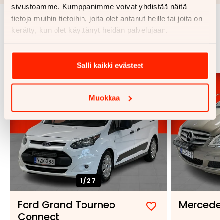
sivustoamme. Kumppanimme voivat yhdistää näitä
tietoja muihin tietoihin, joita olet antanut heille tai joita on
kerätty, kun olet käyttänyt heidän palvelujaan.
Samankaltaisia ajoneuvoja
Katso kaikki
Salli kaikki evästeet
Muokkaa
1/
27
Ford Grand Tourneo
Mercede
Lisää
Poista
Connect