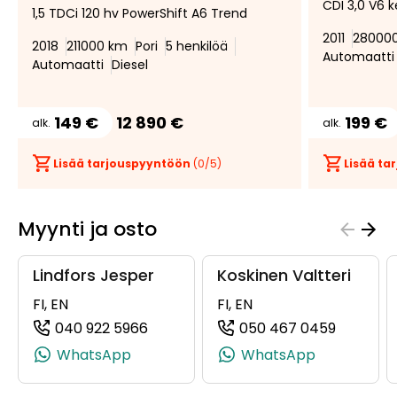
CDI 3,0 V6 k
suosikiksi
suosikeista
1,5 TDCi 120 hv PowerShift A6 Trend
2011
28000
2018
211000 km
Pori
5 henkilöä
Automaatti
Automaatti
Diesel
149 €
12 890 €
199 €
alk.
alk.
Lisää tarjouspyyntöön
(
0
/5)
Lisää t
Myynti ja osto
Lindfors Jesper
Koskinen Valtteri
FI, EN
FI, EN
040 922 5966
050 467 0459
(+358409225966, 0409225966, +358
(+35850
WhatsApp
WhatsApp