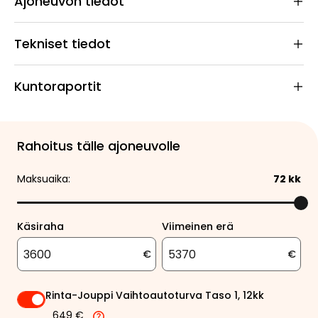
Ajoneuvon tiedot
Tekniset tiedot
Kuntoraportit
Rahoitus tälle ajoneuvolle
Maksuaika:
72
kk
Käsiraha
Viimeinen erä
€
€
Rinta-Jouppi Vaihtoautoturva Taso 1, 12kk
649 €