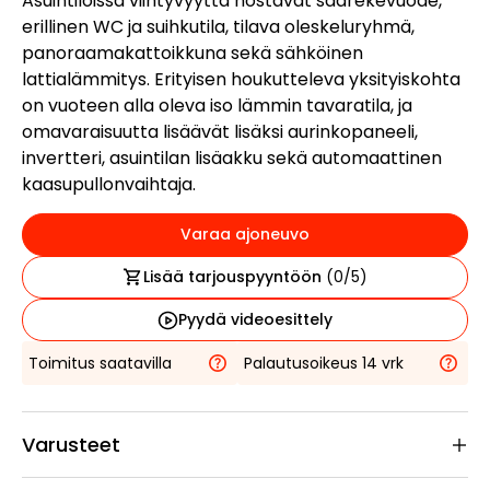
Asuintiloissa viihtyvyyttä nostavat saarekevuode,
erillinen WC ja suihkutila, tilava oleskeluryhmä,
panoraamakattoikkuna sekä sähköinen
lattialämmitys. Erityisen houkutteleva yksityiskohta
on vuoteen alla oleva iso lämmin tavaratila, ja
omavaraisuutta lisäävät lisäksi aurinkopaneeli,
invertteri, asuintilan lisäakku sekä automaattinen
kaasupullonvaihtaja.
Varaa ajoneuvo
Lisää tarjouspyyntöön
(
0
/5)
Pyydä videoesittely
Toimitus saatavilla
Palautusoikeus 14 vrk
Varusteet