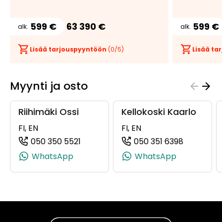
599 €
63 390 €
599 €
alk.
alk.
Lisää tarjouspyyntöön
(
0
/5)
Lisää t
Myynti ja osto
Riihimäki Ossi
Kellokoski Kaarlo
FI, EN
FI, EN
050 350 5521
050 351 6398
(+358503505521, 0503505521, +358 5
(+3585035
WhatsApp
WhatsApp