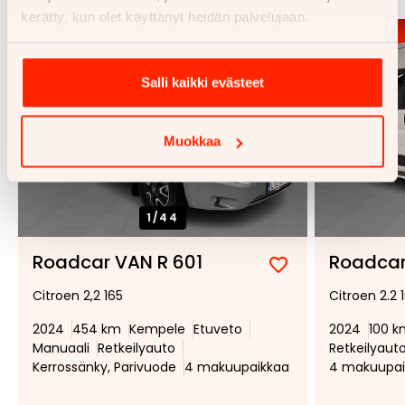
kerätty, kun olet käyttänyt heidän palvelujaan.
Salli kaikki evästeet
Muokkaa
1/
44
Roadcar VAN R 601
Roadcar
Lisää
Poista
Citroen 2,2 165
Citroen 2.2 
suosikiksi
suosikeista
2024
454 km
Kempele
Etuveto
2024
100 k
Manuaali
Retkeilyauto
Retkeilyaut
Kerrossänky, Parivuode
4 makuupaikkaa
4 makuupai