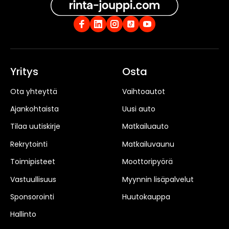
Yritys
Osta
Ota yhteyttä
Vaihtoautot
Ajankohtaista
Uusi auto
Tilaa uutiskirje
Matkailuauto
Rekrytointi
Matkailuvaunu
Toimipisteet
Moottoripyörä
Vastuullisuus
Myynnin lisäpalvelut
Sponsorointi
Huutokauppa
Hallinto