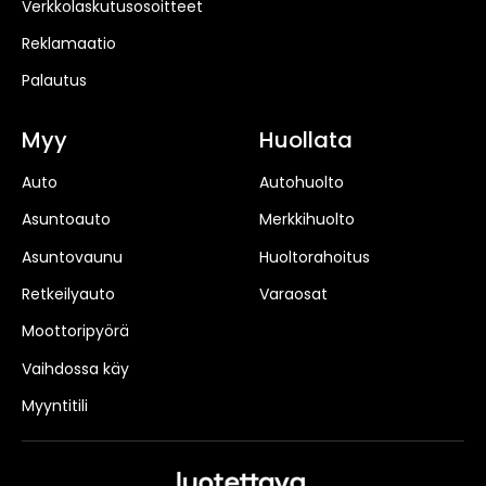
Verkkolaskutusosoitteet
Reklamaatio
Palautus
Myy
Huollata
Auto
Autohuolto
Asuntoauto
Merkkihuolto
Asuntovaunu
Huoltorahoitus
Retkeilyauto
Varaosat
Moottoripyörä
Vaihdossa käy
Myyntitili