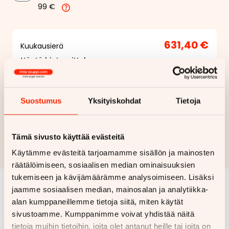
99 €
631,40 €
Kuukausierä
Näytä
hintaerittely
Haluan myös tarjouksen vakuutuksesta
Suostumus
Yksityiskohdat
Tietoja
Hae rahoitustarjous
Tämä sivusto käyttää evästeitä
Rahoituslaskelma on suuntaa antava ja edellyttää hyväksytyn
luottopäätöksen ja kaskovakuutuksen.
Käytämme evästeitä tarjoamamme sisällön ja mainosten
räätälöimiseen, sosiaalisen median ominaisuuksien
tukemiseen ja kävijämäärämme analysoimiseen. Lisäksi
jaamme sosiaalisen median, mainosalan ja analytiikka-
Samankaltaisia ajoneuvoja
alan kumppaneillemme tietoja siitä, miten käytät
sivustoamme. Kumppanimme voivat yhdistää näitä
Katso kaikki
tietoja muihin tietoihin, joita olet antanut heille tai joita on