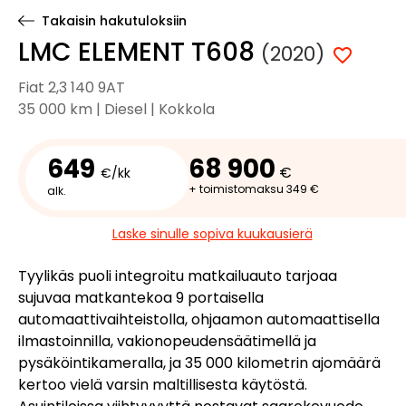
Takaisin hakutuloksiin
LMC ELEMENT T608
(2020)
Fiat 2,3 140 9AT
35 000 km | Diesel | Kokkola
649
68 900
€
€/kk
+ toimistomaksu 349 €
alk.
Laske sinulle sopiva kuukausierä
Tyylikäs puoli integroitu matkailuauto tarjoaa
sujuvaa matkantekoa 9 portaisella
automaattivaihteistolla, ohjaamon automaattisella
ilmastoinnilla, vakionopeudensäätimellä ja
pysäköintikameralla, ja 35 000 kilometrin ajomäärä
kertoo vielä varsin maltillisesta käytöstä.