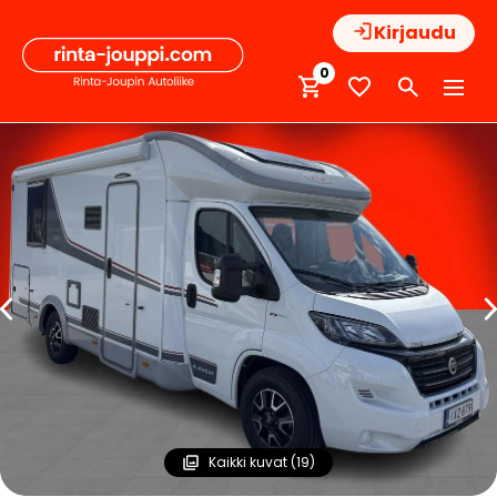
Hyppää
Kirjaudu
sisältöön
0
Kaikki kuvat (19)