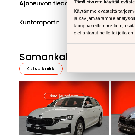
Ajoneuvon tiedot
Tämä sivusto käyttää eväste
Käytämme evästeitä tarjoama
ja kävijämäärämme analysoim
Kuntoraportit
kumppaneillemme tietoja siitä
olet antanut heille tai joita o
Samankaltaisia ajoneu
Katso kaikki