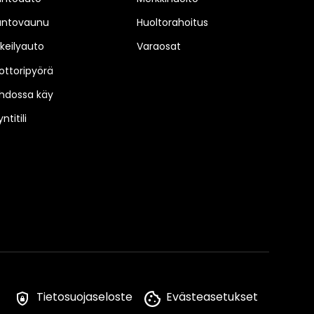
untovaunu
Huoltorahoitus
keilyauto
Varaosat
ttoripyörä
hdossa käy
ntitili
Tietosuojaseloste
Evästeasetukset