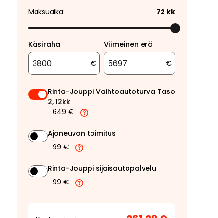
Maksuaika:
72
kk
Käsiraha
Viimeinen erä
€
€
Rinta-Jouppi Vaihtoautoturva Taso
2, 12kk
649 €
Ajoneuvon toimitus
99 €
Rinta-Jouppi sijaisautopalvelu
99 €