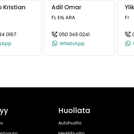
o Kristian
Adil Omar
Yli
FI, EN, ARA
FI
94 0167
050 345 0241
912, +358 40 922 5912)
(+358505940167, 0505940167, +358 50 594 0167)
(+358503450241, 0
sApp
WhatsApp
yy
Huollata
to
Autohuolto
untoauto
Merkkihuolto