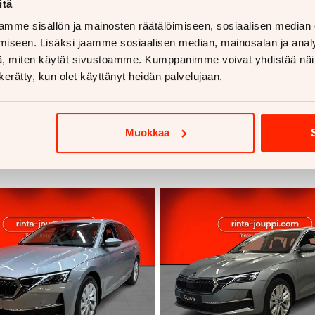
itä
mme sisällön ja mainosten räätälöimiseen, sosiaalisen median
iseen. Lisäksi jaamme sosiaalisen median, mainosalan ja analy
, miten käytät sivustoamme. Kumppanimme voivat yhdistää näitä t
n kerätty, kun olet käyttänyt heidän palvelujaan.
voja
Muokkaa