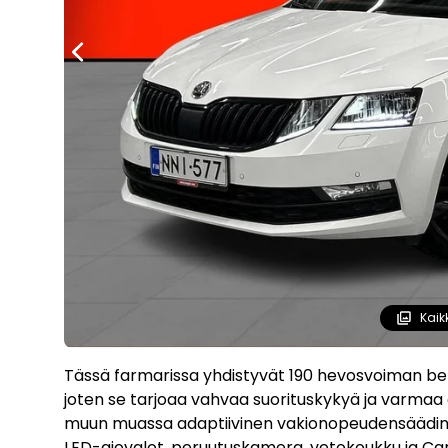
Kaik
Tässä farmarissa yhdistyvät 190 hevosvoiman bens
joten se tarjoaa vahvaa suorituskykyä ja varmaa
muun muassa adaptiivinen vakionopeudensäädin, n
LED-ajovalot, peruutuskamera, vetokoukku ja Ca