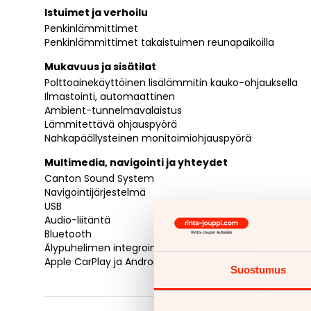
Istuimet ja verhoilu
Penkinlämmittimet
Penkinlämmittimet takaistuimen reunapaikoilla
Mukavuus ja sisätilat
Polttoainekäyttöinen lisälämmitin kauko-ohjauksella
Ilmastointi, automaattinen
Ambient-tunnelmavalaistus
Lämmitettävä ohjauspyörä
Nahkapäällysteinen monitoimiohjauspyörä
Multimedia, navigointi ja yhteydet
Canton Sound System
Navigointijärjestelmä
USB
Audio-liitäntä
Bluetooth
Älypuhelimen integrointi
Apple CarPlay ja Android Auto
Suostumus