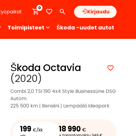
0
työpaikat
Kirjaudu
Toimipisteet
Škoda -uudet autot
Škoda Octavia
(2020)
Combi 2,0 TSI 190 4x4 Style BusinessLine DSG
Autom.
225 500 km | Bensiini | Lempäälä Ideapark
199
18 990
€
€/kk
+ toimistomaksu 349 €
alk.