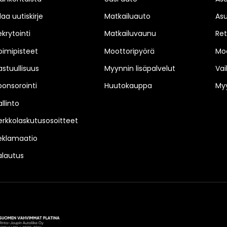
laa uutiskirje
Matkailuauto
As
ekrytointi
Matkailuvaunu
Ret
oimipisteet
Moottoripyörä
Moo
astuullisuus
Myynnin lisäpalvelut
Vai
ponsorointi
Huutokauppa
Myy
llinto
erkkolaskutusosoitteet
eklamaatio
alautus