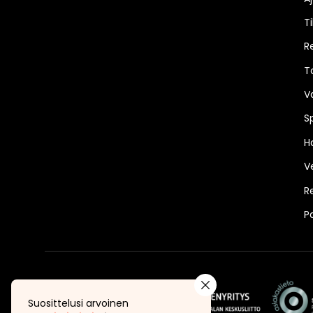
Ti
R
T
V
S
Ha
V
R
P
Suosittelusi arvoinen