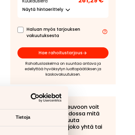
261,29 €
Kuukausierä
Näytä
hintaerittely
Haluan myös tarjouksen
vakuutuksesta
Hae rahoitustarjous
Rahoituslaskelma on suuntaa antava ja
edellyttää hyväksytyn luottopäätöksen ja
kaskovakuutuksen.
Tähän ajoneuvoon voit
tarjota vaihdossa mitä
Tietoja
tahansa muuta
ajoneuvoa, joko yhtä tai
useampaa!