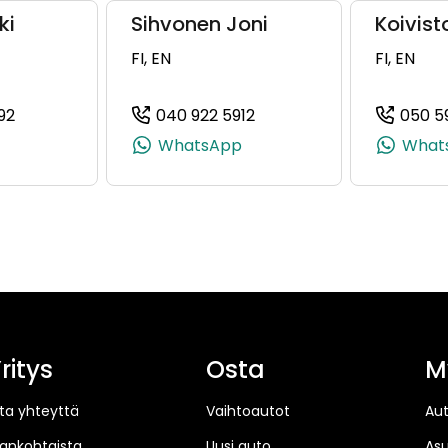
ki
Sihvonen Joni
Koivist
FI, EN
FI, EN
92
040 922 5912
050 5
 +358 50 415 2920)
(+358409225692, 0409225692, +358 40 922 5692)
(+358409225912, 0409225
WhatsApp
What
ritys
Osta
M
ta yhteyttä
Vaihtoautot
Au
jankohtaista
Uusi auto
As