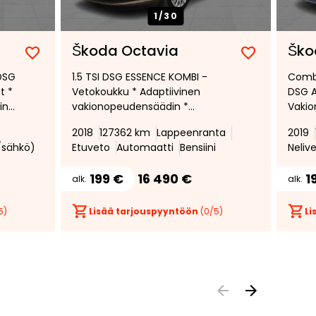
1/
30
Škoda Octavia
Ško
Lisää
Poista
Lisää
Poista
 DSG
1.5 TSI DSG ESSENCE KOMBI -
Combi
suosikiksi
suosikeista
suosikiksi
suosikeist
t *
Vetokoukku * Adaptiivinen
DSG A
in
vakionopeudensäädin *
Vakio
Kaistavahti *
Pysäk
2018
127362 km
Lappeenranta
2019
Kaukovaloautomatiikka *
Autom
i/sähkö)
Etuveto
Automaatti
Bensiini
Neliv
Parkkitutka taakse *
Neliv
Navigointijärjestelmä
199 €
16 490 €
1
alk.
alk.
5)
Lisää tarjouspyyntöön
(
0
/5)
Li