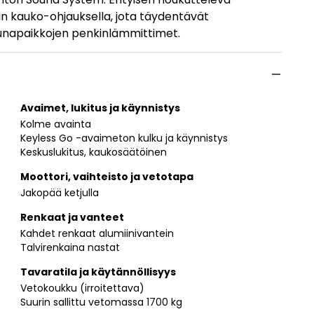
in kauko-ohjauksella, jota täydentävät
unapaikkojen penkinlämmittimet.
Avaimet, lukitus ja käynnistys
Kolme avainta
Keyless Go -avaimeton kulku ja käynnistys
Keskuslukitus, kaukosäätöinen
Moottori, vaihteisto ja vetotapa
Jakopää ketjulla
Renkaat ja vanteet
Kahdet renkaat alumiinivantein
Talvirenkaina nastat
Tavaratila ja käytännöllisyys
Vetokoukku (irroitettava)
Suurin sallittu vetomassa 1700 kg