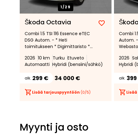
1/
29
Škoda Octavia
Škoda
Lisää
Poista
Combi 1.5 TSI 116 Essence eTEC
Combi 1.
suosikiksi
suosikeista
DSG Autom. - * Heti
Autom. -
toimitukseen * Digimittaristo *
Webasto 
Tutkat edessä ja takana *
Peruutu
2026
10 km
Turku
Etuveto
2026
Sa
Kaistanvaihtovaroitin * LED-
Automaatti
Hybridi (bensiini/sähkö)
Hybridi (
ajovalot *
299 €
34 000 €
399
alk.
alk.
Lisää tarjouspyyntöön
(
0
/5)
Lisää
Myynti ja osto