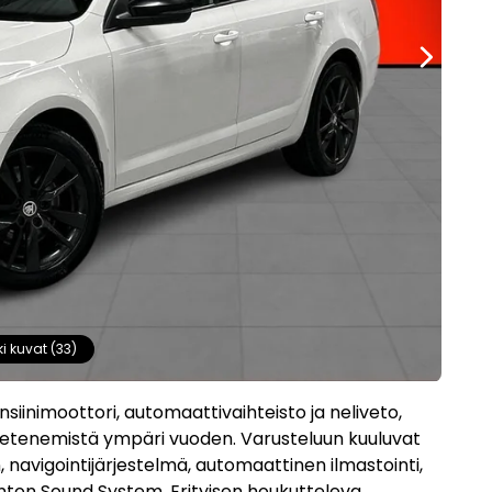
ki kuvat (33)
iinimoottori, automaattivaihteisto ja neliveto,
 etenemistä ympäri vuoden. Varusteluun kuuluvat
avigointijärjestelmä, automaattinen ilmastointi,
nton Sound System. Erityisen houkutteleva