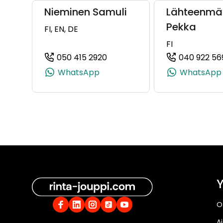
Nieminen Samuli
Lähteenmä
Pekka
FI, EN, DE
FI
050 415 2920
040 922 56
(+358504152920, 0504152920,
WhatsApp
WhatsApp
Y
O
A