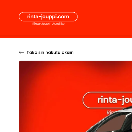
Hyppää
Secon
sisältöön
Pääval
Takaisin hakutuloksiin