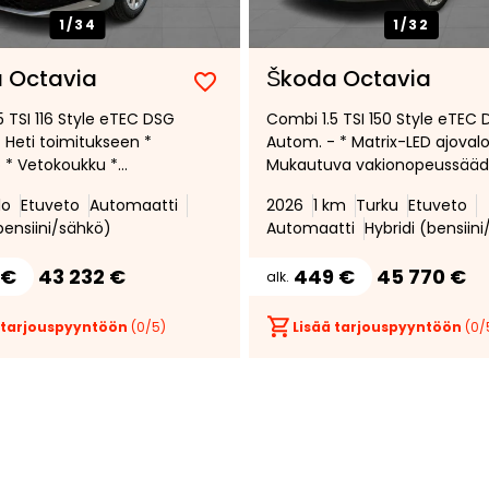
1/
34
1/
32
 Octavia
Škoda Octavia
Lisää
Poista
5 TSI 116 Style eTEC DSG
Combi 1.5 TSI 150 Style eTEC
suosikiksi
suosikeista
 Heti toimitukseen *
Autom. - * Matrix-LED ajovalo
* Vetokoukku *
Mukautuva vakionopeussääd
skamera *
* Winter Ultra -paketti *
lo
Etuveto
Automaatti
2026
1 km
Turku
Etuveto
Peruutuskamera *
bensiini/sähkö)
Automaatti
Hybridi (bensiin
 €
43 232 €
449 €
45 770 €
alk.
 tarjouspyyntöön
(
0
/5)
Lisää tarjouspyyntöön
(
0
/