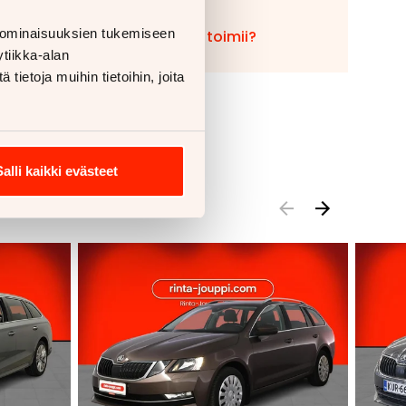
 ominaisuuksien tukemiseen
Miten vaihto toimii?
tiikka-alan
ietoja muihin tietoihin, joita
Salli kaikki evästeet