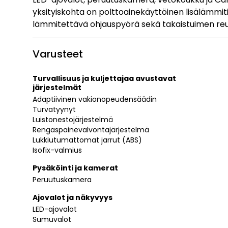
yksityiskohta on polttoainekäyttöinen lisälämmit
lämmitettävä ohjauspyörä sekä takaistuimen re
Varusteet
Turvallisuus ja kuljettajaa avustavat
järjestelmät
Adaptiivinen vakionopeudensäädin
Turvatyynyt
Luistonestojärjestelmä
Rengaspainevalvontajärjestelmä
Lukkiutumattomat jarrut (ABS)
Isofix-valmius
Pysäköinti ja kamerat
Peruutuskamera
Ajovalot ja näkyvyys
LED-ajovalot
Sumuvalot