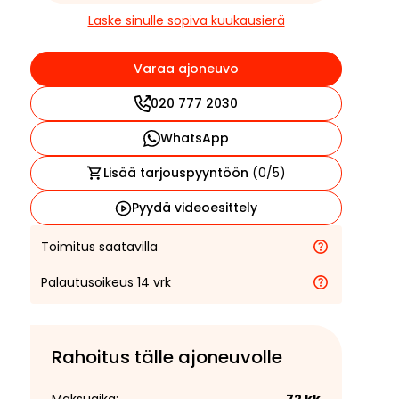
Laske sinulle sopiva kuukausierä
Varaa ajoneuvo
020 777 2030
WhatsApp
Lisää tarjouspyyntöön
(
0
/5)
Pyydä videoesittely
Toimitus saatavilla
Palautusoikeus 14 vrk
Rahoitus tälle ajoneuvolle