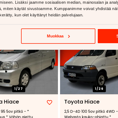
iseen. Lisäksi jaamme sosiaalisen median, mainosalan ja analy
, miten käytät sivustoamme. Kumppanimme voivat yhdistää näitä t
voja
n kerätty, kun olet käyttänyt heidän palvelujaan.
Muokkaa
1/
27
1/
26
a Hiace
Toyota Hiace
Lisää
Poista
95 5ov pitkä - *
2,5 D-4D 100 5ov pitkä 4WD -
suosikiksi
suosikeista
ous * Vähän ajettu
Webasto kauko-ohjattu *