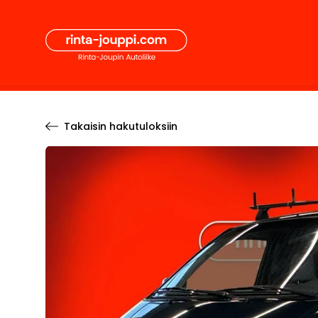
Hyppää
Secon
sisältöön
Pääval
Takaisin hakutuloksiin