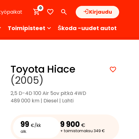
0
työpaikat
Kirjaudu
Toimipisteet
Škoda -uudet autot
Toyota Hiace
(2005)
2,5 D-4D 100 Air 5ov pitkä 4WD
489 000 km | Diesel | Lahti
99
9 900
€
€/kk
+ toimistomaksu 349 €
alk.