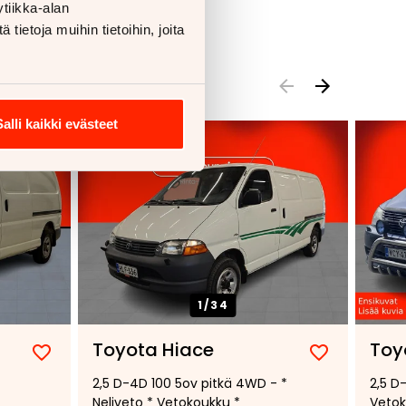
tiikka-alan
ietoja muihin tietoihin, joita
Salli kaikki evästeet
1/
34
Toyota Hiace
Toy
Lisää
Poista
Lisää
Poista
2,5 D-4D 100 5ov pitkä 4WD - *
2,5 D
suosikiksi
suosikeista
suosikiksi
suosikeist
Neliveto * Vetokoukku *
Vetok