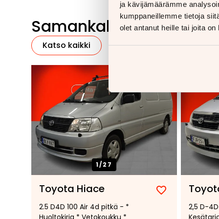
ja kävijämäärämme analysoim
kumppaneillemme tietoja siitä
Samankaltaisia ajoneu
olet antanut heille tai joita o
Katso kaikki
1/
27
Toyota Hiace
Toyot
Lisää
Poista
2.5 D4D 100 Air 4d pitkä - *
2,5 D-4D 
suosikiksi
suosikeista
Huoltokirja * Vetokoukku *
Kesätarj