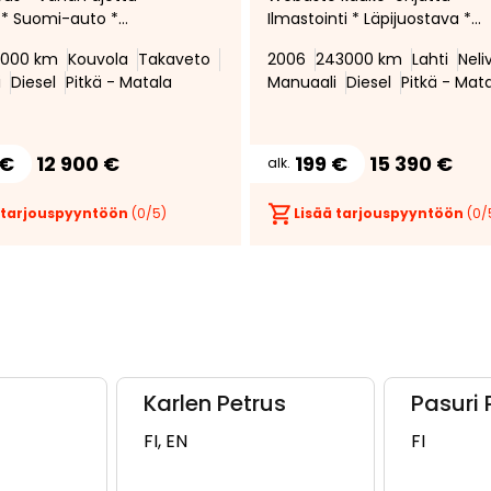
 * Suomi-auto *
Ilmastointi * Läpijuostava *
ku * Lohkolämmitin *
Neliveto * Vetokoukku *
4000 km
Kouvola
Takaveto
2006
243000 km
Lahti
Neli
tava *
Tavaratilan lämmitin
i
Diesel
Pitkä - Matala
Manuaali
Diesel
Pitkä - Mat
mmittimet * Ilmastointi
na vaihdettu 10 / 25 *
 €
12 900 €
199 €
15 390 €
alk.
 tarjouspyyntöön
(
0
/5)
Lisää tarjouspyyntöön
(
0
/
Karlen Petrus
Pasuri 
FI, EN
FI