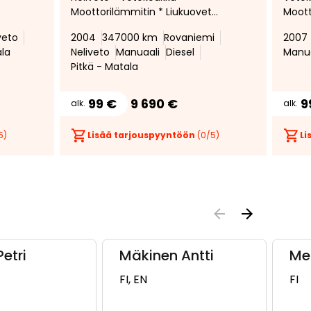
Moottorilämmitin * Liukuovet
Moott
molemmin puolin * Pariovet *
*
veto
2004
347000 km
Rovaniemi
2007
ALV *
ala
Neliveto
Manuaali
Diesel
Manua
Pitkä - Matala
99 €
9 690 €
9
alk.
alk.
5)
Lisää tarjouspyyntöön
(
0
/5)
Li
Petri
Mäkinen Antti
Me
FI, EN
FI