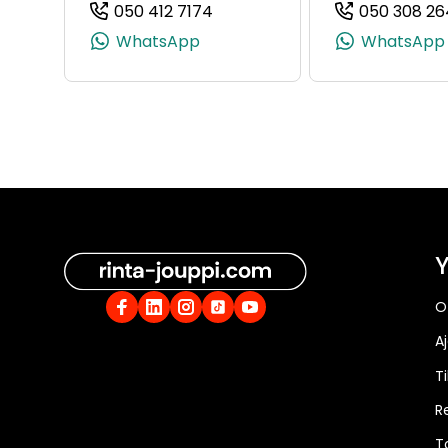
050 412 7174
050 308 26
(+358504127174, 0504127174, 
WhatsApp
WhatsApp
Y
O
A
Ti
R
T