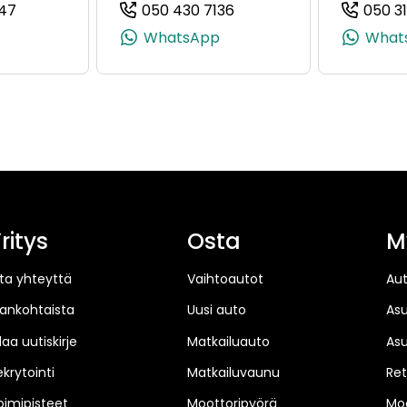
47
050 430 7136
050 3
+358 50 412 7174)
(+358503082647, 0503082647, +358 50 308 2647)
(+358504307136, 050430
WhatsApp
What
ritys
Osta
M
ta yhteyttä
Vaihtoautot
Au
jankohtaista
Uusi auto
As
laa uutiskirje
Matkailuauto
As
ekrytointi
Matkailuvaunu
Ret
oimipisteet
Moottoripyörä
Moo