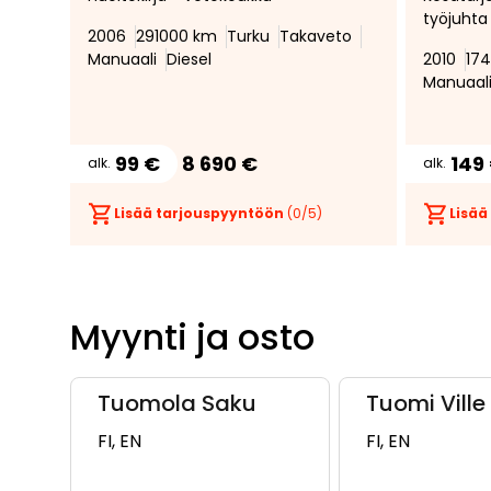
työjuhta
2006
291000 km
Turku
Takaveto
Vetokouk
Manuaali
Diesel
2010
17
Läpijuos
Manuaal
Penkinlä
* Jakohih
99 €
8 690 €
149
alk.
alk.
Lisää tarjouspyyntöön
(
0
/5)
Lisää
Myynti ja osto
Tuomola Saku
Tuomi Ville
FI, EN
FI, EN