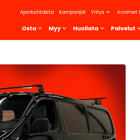
dary
Ajankohtaista
Kampanjat
Avoimet 
Yritys
ikko
Osta
Myy
Huollata
Palvelut