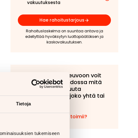
vakuutuksesta
Hae rahoitustarjous
Rahoituslaskelma on suuntaa antava ja
edellyttää hyväksytyn luottopäätöksen ja
kaskovakuutuksen.
Tähän ajoneuvoon voit
tarjota vaihdossa mitä
tahansa muuta
ajoneuvoa, joko yhtä tai
useampaa!
Tietoja
Miten vaihto toimii?
 ominaisuuksien tukemiseen