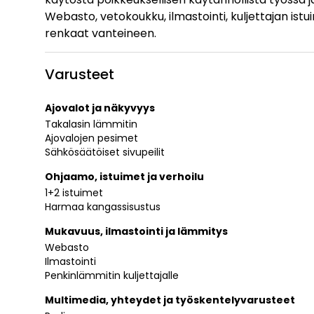
Webasto, vetokoukku, ilmastointi, kuljettajan ist
renkaat vanteineen.
Varusteet
Ajovalot ja näkyvyys
Takalasin lämmitin
Ajovalojen pesimet
Sähkösäätöiset sivupeilit
Ohjaamo, istuimet ja verhoilu
1+2 istuimet
Harmaa kangassisustus
Mukavuus, ilmastointi ja lämmitys
Webasto
Ilmastointi
Penkinlämmitin kuljettajalle
Multimedia, yhteydet ja työskentelyvarusteet