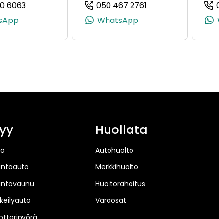
10 6063
050 467 2761
7136, +358 50 430 7136)
(+358503106063, 0503106063, +358 50 310 6063)
(+358504672761, 0
sApp
WhatsApp
yy
Huollata
to
Autohuolto
untoauto
Merkkihuolto
untovaunu
Huoltorahoitus
keilyauto
Varaosat
ttoripyörä