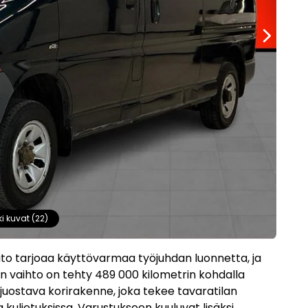
ki kuvat (22)
uto tarjoaa käyttövarmaa työjuhdan luonnetta, ja
nan vaihto on tehty 489 000 kilometrin kohdalla
ijuostava korirakenne, joka tekee tavaratilan
 kuljetuksissa. Varustukseen kuuluvat lisäksi