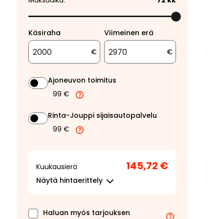
Maksuaika:
72
kk
Käsiraha
Viimeinen erä
€
€
Ajoneuvon toimitus
99 €
Rinta-Jouppi sijaisautopalvelu
99 €
145,72 €
Kuukausierä
Näytä
hintaerittely
Haluan myös tarjouksen