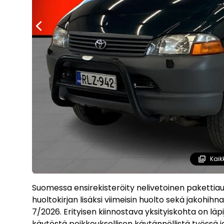
Kaik
Suomessa ensirekisteröity nelivetoinen pakettia
huoltokirjan lisäksi viimeisin huolto sekä jakohih
7/2026. Erityisen kiinnostava yksityiskohta on läp
käytöstä poikkeuksellisen käytännöllistä työssä ja