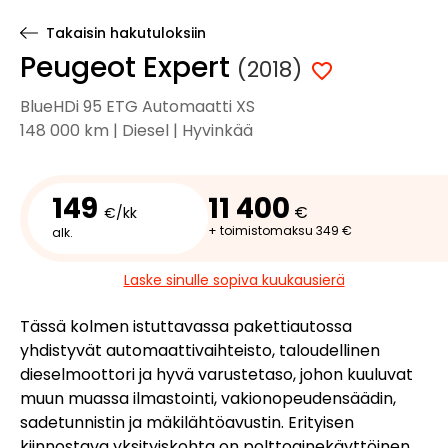
Takaisin hakutuloksiin
Peugeot Expert
(2018)
BlueHDi 95 ETG Automaatti XS
148 000 km | Diesel | Hyvinkää
149
11 400
€
€/kk
+ toimistomaksu 349 €
alk.
Laske sinulle sopiva kuukausierä
Tässä kolmen istuttavassa pakettiautossa
yhdistyvät automaattivaihteisto, taloudellinen
dieselmoottori ja hyvä varustetaso, johon kuuluvat
muun muassa ilmastointi, vakionopeudensäädin,
sadetunnistin ja mäkilähtöavustin. Erityisen
kiinnostava yksityiskohta on polttoainekäyttöinen