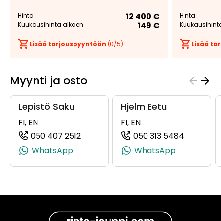
12 400 €
Hinta
Hinta
149 €
Kuukausihinta alkaen
Kuukausihint
Lisää tarjouspyyntöön
(
0
/5)
Lisää t
Myynti ja osto
Lepistö Saku
Hjelm Eetu
FI, EN
FI, EN
050 407 2512
050 313 5484
(+358504072512, 0504072512, +358 
(+358503
WhatsApp
WhatsApp