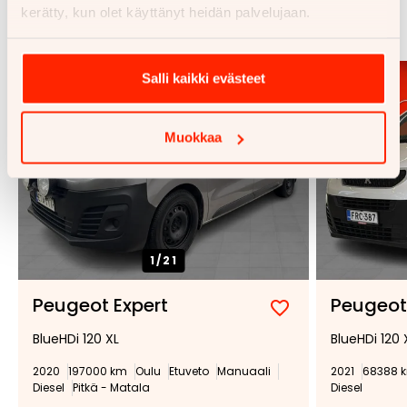
kerätty, kun olet käyttänyt heidän palvelujaan.
Katso kaikki
Salli kaikki evästeet
Muokkaa
1/
21
Peugeot Expert
Peugeot
Lisää
Poista
BlueHDi 120 XL
BlueHDi 120 
suosikiksi
suosikeista
2020
197000 km
Oulu
Etuveto
Manuaali
2021
68388 
Diesel
Pitkä - Matala
Diesel