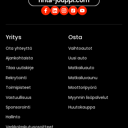
Yritys
Osta
Ota yhteyttä
Vaihtoautot
Ajankohtaista
Uusi auto
Tilaa uutiskirje
Matkailuauto
Rekrytointi
Matkailuvaunu
Toimipisteet
Moottoripyörä
Vastuullisuus
Myynnin lisäpalvelut
Sponsorointi
Huutokauppa
Hallinto
Verkkolaskutusosoitteet