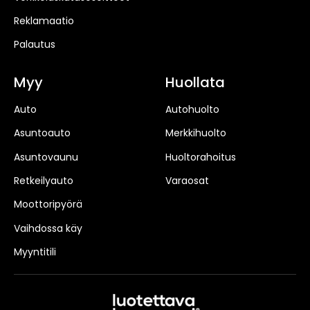
Reklamaatio
Palautus
Myy
Huollata
Auto
Autohuolto
Asuntoauto
Merkkihuolto
Asuntovaunu
Huoltorahoitus
Retkeilyauto
Varaosat
Moottoripyörä
Vaihdossa käy
Myyntitili