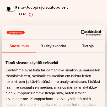
Rinta-Jouppi sijaisautopalvelu
99 €
162,78 €
Kuukausierä
Näytä
hintaerittely
Suostumus
Yksityiskohdat
Tietoja
Haluan myös tarjouksen vakuutuksesta
Tämä sivusto käyttää evästeitä
Hae rahoitustarjous
Käytämme evästeitä tarjoamamme sisällön ja mainosten
räätälöimiseen, sosiaalisen median ominaisuuksien
Rahoituslaskelma on suuntaa antava ja edellyttää hyväksytyn
tukemiseen ja kävijämäärämme analysoimiseen. Lisäksi
luottopäätöksen ja kaskovakuutuksen.
jaamme sosiaalisen median, mainosalan ja analytiikka-
alan kumppaneillemme tietoja siitä, miten käytät
sivustoamme. Kumppanimme voivat yhdistää näitä
Samankaltaisia ajoneuvoja
tietoja muihin tietoihin, joita olet antanut heille tai joita on