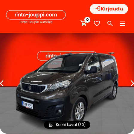
Hyppää
Kirjaudu
sisältöön
0
Kaikki kuvat (30)