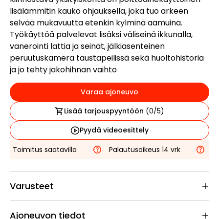
lisälämmitin kauko ohjauksella, joka tuo arkeen
selvää mukavuutta etenkin kylminä aamuina.
Työkäyttöä palvelevat lisäksi väliseinä ikkunalla,
vanerointi lattia ja seinät, jälkiasenteinen
peruutuskamera taustapeilissä sekä huoltohistoria
ja jo tehty jakohihnan vaihto
Varaa ajoneuvo
Lisää tarjouspyyntöön
(
0
/5)
Pyydä videoesittely
Toimitus saatavilla
Palautusoikeus 14 vrk
Varusteet
Ajoneuvon tiedot