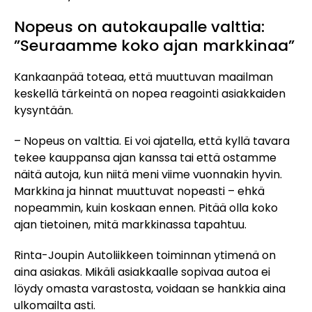
Nopeus on autokaupalle valttia:
”Seuraamme koko ajan markkinaa”
Kankaanpää toteaa, että muuttuvan maailman
keskellä tärkeintä on nopea reagointi asiakkaiden
kysyntään.
– Nopeus on valttia. Ei voi ajatella, että kyllä tavara
tekee kauppansa ajan kanssa tai että ostamme
näitä autoja, kun niitä meni viime vuonnakin hyvin.
Markkina ja hinnat muuttuvat nopeasti – ehkä
nopeammin, kuin koskaan ennen. Pitää olla koko
ajan tietoinen, mitä markkinassa tapahtuu.
Rinta-Joupin Autoliikkeen toiminnan ytimenä on
aina asiakas. Mikäli asiakkaalle sopivaa autoa ei
löydy omasta varastosta, voidaan se hankkia aina
ulkomailta asti.