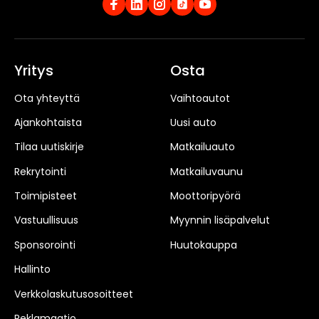
Yritys
Osta
Ota yhteyttä
Vaihtoautot
Ajankohtaista
Uusi auto
Tilaa uutiskirje
Matkailuauto
Rekrytointi
Matkailuvaunu
Toimipisteet
Moottoripyörä
Vastuullisuus
Myynnin lisäpalvelut
Sponsorointi
Huutokauppa
Hallinto
Verkkolaskutusosoitteet
Reklamaatio