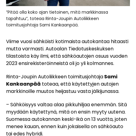
”Pitää olla koko ajan tietoinen, mitä markkinassa
tapahtuu”, toteaa Rinta-Joupin Autoliikkeen
toimitusjohtaja Sami Kankaanpää.
Viime vuosi sähköisti kotimaista autokantaa hitaasti
mutta varmasti. Autoalan Tiedotuskeskuksen
tilastoista käy ilmi, että sähköautojen osuus vuoden
2023 ensirekisteröinneistä oli jo yli kolmannes.
Rinta-Joupin Autoliikkeen toimitusjohtaja
Sami
Kankaanpää
toteaa, että käytettyjen autojen
markkinoille muutos heijastuu vasta jälkijunassa.
– Sähköisyys valtaa alaa pikkuhiljaa enemmän. Sitä
myydään käytettynä, mitä on ensin myyty uutena.
Suomessa autokannan keski-ikä on 13 vuotta, joten
menee kauan, ennen kuin jokaisella on sähköauto
tai edes hybridi.