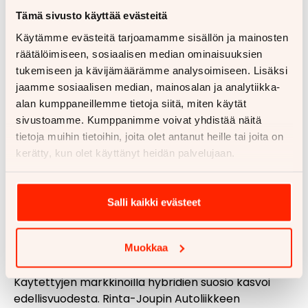
Tämä sivusto käyttää evästeitä
Käytämme evästeitä tarjoamamme sisällön ja mainosten
räätälöimiseen, sosiaalisen median ominaisuuksien
Suomen autokanta sähköistyy hitaasti, mutta varmasti.
tukemiseen ja kävijämäärämme analysoimiseen. Lisäksi
jaamme sosiaalisen median, mainosalan ja analytiikka-
Uudet sähköautot suositumpia kuin
alan kumppaneillemme tietoja siitä, miten käytät
hybridit – dieselautojen kanta
sivustoamme. Kumppanimme voivat yhdistää näitä
hiipumassa
tietoja muihin tietoihin, joita olet antanut heille tai joita on
kerätty, kun olet käyttänyt heidän palvelujaan.
Sähköautot tuntuvat kiinnostavan uuden auton
ostajia enemmän kuin hybridit. Ensirekisteröinneissä
sähköautot ajoivat selvästi ladattavien hybridien
Salli kaikki evästeet
ohi, sillä ladattavien hybridien markkinaosuus säilyi
noin 20 prosentissa, kun sähköautot lähes
Muokkaa
tuplasivat osuutensa edellisvuoteen verrattuna.
Käytettyjen markkinoilla hybridien suosio kasvoi
edellisvuodesta. Rinta-Joupin Autoliikkeen