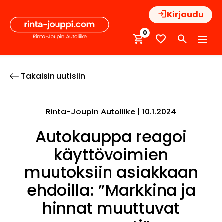
Hyppää
Kirjaudu
sisältöön
0
Takaisin uutisiin
Rinta-Joupin Autoliike |
10.1.2024
Autokauppa reagoi
käyttövoimien
muutoksiin asiakkaan
ehdoilla: ”Markkina ja
hinnat muuttuvat