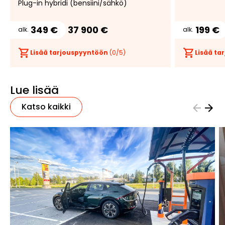
Plug-in hybridi (bensiini/sähkö)
349 €
37 900 €
199 €
alk.
alk.
Lisää tarjouspyyntöön
(
0
/5)
Lisää t
Lue lisää
Katso kaikki