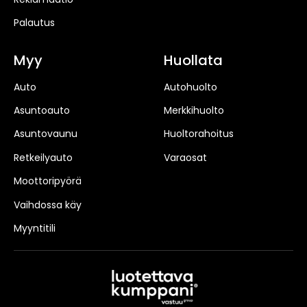
Palautus
Myy
Huollata
Auto
Autohuolto
Asuntoauto
Merkkihuolto
Asuntovaunu
Huoltorahoitus
Retkeilyauto
Varaosat
Moottoripyörä
Vaihdossa käy
Myyntitili