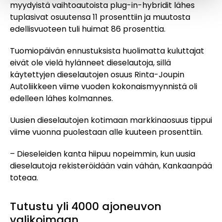
myydyistä vaihtoautoista plug-in-hybridit lähes
tuplasivat osuutensa 11 prosenttiin ja muutosta
edellisvuoteen tuli huimat 86 prosenttia.
Tuomiopäivän ennustuksista huolimatta kuluttajat
eivät ole vielä hylänneet dieselautoja, sillä
käytettyjen dieselautojen osuus Rinta-Joupin
Autoliikkeen viime vuoden kokonaismyynnistä oli
edelleen lähes kolmannes.
Uusien dieselautojen kotimaan markkinaosuus tippui
viime vuonna puolestaan alle kuuteen prosenttiin.
– Dieseleiden kanta hiipuu nopeimmin, kun uusia
dieselautoja rekisteröidään vain vähän, Kankaanpää
toteaa.
Tutustu yli 4000 ajoneuvon
valikoimaan