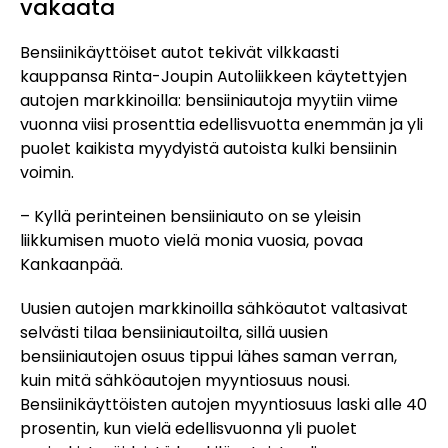
vakaata
Bensiinikäyttöiset autot tekivät vilkkaasti
kauppansa Rinta-Joupin Autoliikkeen käytettyjen
autojen markkinoilla: bensiiniautoja myytiin viime
vuonna viisi prosenttia edellisvuotta enemmän ja yli
puolet kaikista myydyistä autoista kulki bensiinin
voimin.
– Kyllä perinteinen bensiiniauto on se yleisin
liikkumisen muoto vielä monia vuosia, povaa
Kankaanpää.
Uusien autojen markkinoilla sähköautot valtasivat
selvästi tilaa bensiiniautoilta, sillä uusien
bensiiniautojen osuus tippui lähes saman verran,
kuin mitä sähköautojen myyntiosuus nousi.
Bensiinikäyttöisten autojen myyntiosuus laski alle 40
prosentin, kun vielä edellisvuonna yli puolet