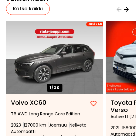
Katso kaikki
Uusi 24h
1/
30
Volvo XC60
Toyota 
Lisää
Poista
Verso
T6 AWD Long Range Core Edition
suosikiksi
suosikeista
Active L1 1,
2023
127000 km
Joensuu
Neliveto
2021
15800
Automaatti
Automaatti