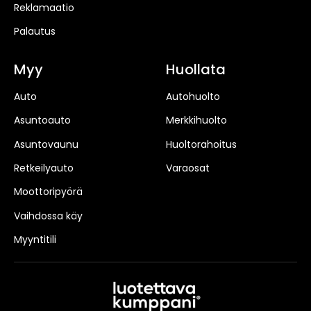
Reklamaatio
Palautus
Myy
Huollata
Auto
Autohuolto
Asuntoauto
Merkkihuolto
Asuntovaunu
Huoltorahoitus
Retkeilyauto
Varaosat
Moottoripyörä
Vaihdossa käy
Myyntitili