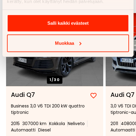
Katso kaikki
kerätty, kun olet käyttänyt heidän palvelujaan.
Salli kaikki evästeet
Muokkaa
1/
30
Audi Q7
Audi Q7
Lisää
Poista
Business 3,0 V6 TDI 200 kW quattro
3,0 V6 TDI 
suosikiksi
suosikeista
tiptronic
tiptronic-au
2015
307000 km
Kokkola
Neliveto
2011
40800
Automaatti
Diesel
Automaatti