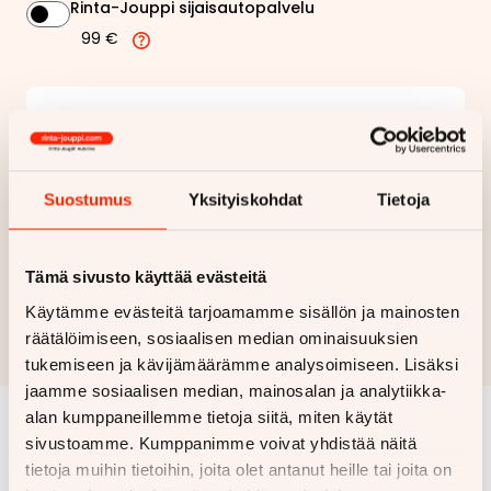
Rinta-Jouppi sijaisautopalvelu
99 €
179,85 €
Kuukausierä
Näytä
hintaerittely
Suostumus
Yksityiskohdat
Tietoja
Haluan myös tarjouksen vakuutuksesta
Tämä sivusto käyttää evästeitä
Hae rahoitustarjous
Käytämme evästeitä tarjoamamme sisällön ja mainosten
Rahoituslaskelma on suuntaa antava ja edellyttää hyväksytyn
räätälöimiseen, sosiaalisen median ominaisuuksien
luottopäätöksen ja kaskovakuutuksen.
tukemiseen ja kävijämäärämme analysoimiseen. Lisäksi
jaamme sosiaalisen median, mainosalan ja analytiikka-
alan kumppaneillemme tietoja siitä, miten käytät
sivustoamme. Kumppanimme voivat yhdistää näitä
Samankaltaisia ajoneuvoja
tietoja muihin tietoihin, joita olet antanut heille tai joita on