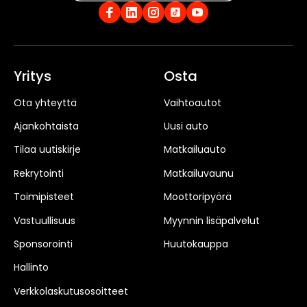
Yritys
Osta
Ota yhteyttä
Vaihtoautot
Ajankohtaista
Uusi auto
Tilaa uutiskirje
Matkailuauto
Rekrytointi
Matkailuvaunu
Toimipisteet
Moottoripyörä
Vastuullisuus
Myynnin lisäpalvelut
Sponsorointi
Huutokauppa
Hallinto
Verkkolaskutusosoitteet