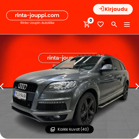
Hyppää
Kirjaudu
sisältöön
0
Kaikki kuvat (40)