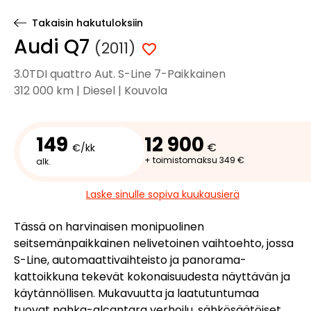
Takaisin hakutuloksiin
Audi Q7
(2011)
3.0TDI quattro Aut. S-Line 7-Paikkainen
312 000 km | Diesel | Kouvola
149
12 900
€
€/kk
+ toimistomaksu 349 €
alk.
Laske sinulle sopiva kuukausierä
Tässä on harvinaisen monipuolinen
seitsemänpaikkainen nelivetoinen vaihtoehto, jossa
S-Line, automaattivaihteisto ja panorama-
kattoikkuna tekevät kokonaisuudesta näyttävän ja
käytännöllisen. Mukavuutta ja laatutuntumaa
tuovat nahka-alcantara verhoilu, sähkösäätöiset