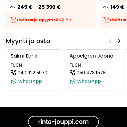
249 €
25 390 €
149 €
alk.
alk.
Lisää tarjouspyyntöön
(
0
/5)
Lisää t
Myynti ja osto
Salmi Eerik
Appelgren Joona
FI, EN
FI, EN
040 922 5970
050 473 1578
(+358409225970, 0409225970, +358
(+358504
WhatsApp
WhatsApp