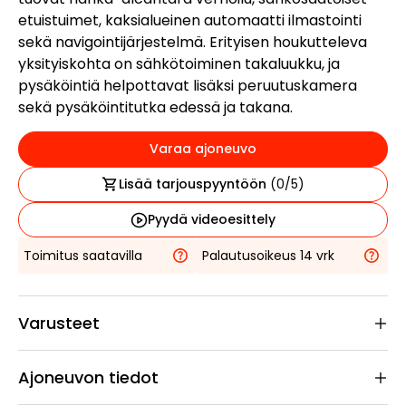
etuistuimet, kaksialueinen automaatti ilmastointi
sekä navigointijärjestelmä. Erityisen houkutteleva
yksityiskohta on sähkötoiminen takaluukku, ja
pysäköintiä helpottavat lisäksi peruutuskamera
sekä pysäköintitutka edessä ja takana.
Varaa ajoneuvo
Lisää tarjouspyyntöön
(
0
/5)
Pyydä videoesittely
Toimitus saatavilla
Palautusoikeus 14 vrk
Varusteet
Ajoneuvon tiedot